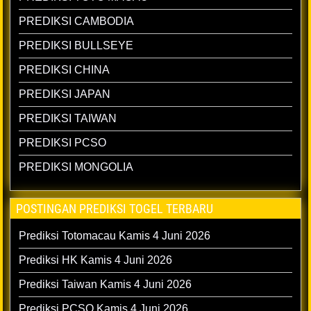
PREDIKSI CAMBODIA
PREDIKSI BULLSEYE
PREDIKSI CHINA
PREDIKSI JAPAN
PREDIKSI TAIWAN
PREDIKSI PCSO
PREDIKSI MONGOLIA
POSTINGAN PREDIKSI TOGEL TERBARU
Prediksi Totomacau Kamis 4 Juni 2026
Prediksi HK Kamis 4 Juni 2026
Prediksi Taiwan Kamis 4 Juni 2026
Prediksi PCSO Kamis 4 Juni 2026