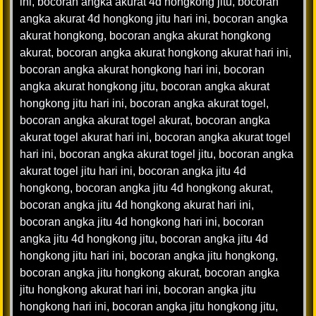
ini
,
bocoran angka akurat 4d hongkong jitu
,
bocoran
angka akurat 4d hongkong jitu hari ini
,
bocoran angka
akurat hongkong
,
bocoran angka akurat hongkong
akurat
,
bocoran angka akurat hongkong akurat hari ini
,
bocoran angka akurat hongkong hari ini
,
bocoran
angka akurat hongkong jitu
,
bocoran angka akurat
hongkong jitu hari ini
,
bocoran angka akurat togel
,
bocoran angka akurat togel akurat
,
bocoran angka
akurat togel akurat hari ini
,
bocoran angka akurat togel
hari ini
,
bocoran angka akurat togel jitu
,
bocoran angka
akurat togel jitu hari ini
,
bocoran angka jitu 4d
hongkong
,
bocoran angka jitu 4d hongkong akurat
,
bocoran angka jitu 4d hongkong akurat hari ini
,
bocoran angka jitu 4d hongkong hari ini
,
bocoran
angka jitu 4d hongkong jitu
,
bocoran angka jitu 4d
hongkong jitu hari ini
,
bocoran angka jitu hongkong
,
bocoran angka jitu hongkong akurat
,
bocoran angka
jitu hongkong akurat hari ini
,
bocoran angka jitu
hongkong hari ini
,
bocoran angka jitu hongkong jitu
,