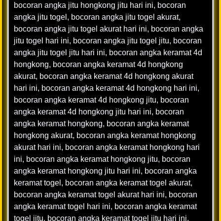
bocoran angka jitu hongkong jitu hari ini
,
bocoran
angka jitu togel
,
bocoran angka jitu togel akurat
,
bocoran angka jitu togel akurat hari ini
,
bocoran angka
jitu togel hari ini
,
bocoran angka jitu togel jitu
,
bocoran
angka jitu togel jitu hari ini
,
bocoran angka keramat 4d
hongkong
,
bocoran angka keramat 4d hongkong
akurat
,
bocoran angka keramat 4d hongkong akurat
hari ini
,
bocoran angka keramat 4d hongkong hari ini
,
bocoran angka keramat 4d hongkong jitu
,
bocoran
angka keramat 4d hongkong jitu hari ini
,
bocoran
angka keramat hongkong
,
bocoran angka keramat
hongkong akurat
,
bocoran angka keramat hongkong
akurat hari ini
,
bocoran angka keramat hongkong hari
ini
,
bocoran angka keramat hongkong jitu
,
bocoran
angka keramat hongkong jitu hari ini
,
bocoran angka
keramat togel
,
bocoran angka keramat togel akurat
,
bocoran angka keramat togel akurat hari ini
,
bocoran
angka keramat togel hari ini
,
bocoran angka keramat
togel jitu
,
bocoran angka keramat togel jitu hari ini
,