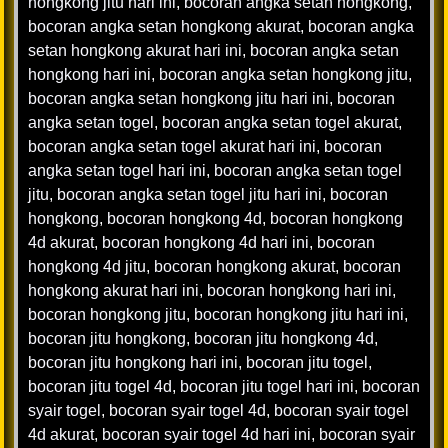
hongkong jitu hari ini
,
bocoran angka setan hongkong
,
bocoran angka setan hongkong akurat
,
bocoran angka
setan hongkong akurat hari ini
,
bocoran angka setan
hongkong hari ini
,
bocoran angka setan hongkong jitu
,
bocoran angka setan hongkong jitu hari ini
,
bocoran
angka setan togel
,
bocoran angka setan togel akurat
,
bocoran angka setan togel akurat hari ini
,
bocoran
angka setan togel hari ini
,
bocoran angka setan togel
jitu
,
bocoran angka setan togel jitu hari ini
,
bocoran
hongkong
,
bocoran hongkong 4d
,
bocoran hongkong
4d akurat
,
bocoran hongkong 4d hari ini
,
bocoran
hongkong 4d jitu
,
bocoran hongkong akurat
,
bocoran
hongkong akurat hari ini
,
bocoran hongkong hari ini
,
bocoran hongkong jitu
,
bocoran hongkong jitu hari ini
,
bocoran jitu hongkong
,
bocoran jitu hongkong 4d
,
bocoran jitu hongkong hari ini
,
bocoran jitu togel
,
bocoran jitu togel 4d
,
bocoran jitu togel hari ini
,
bocoran
syair togel
,
bocoran syair togel 4d
,
bocoran syair togel
4d akurat
,
bocoran syair togel 4d hari ini
,
bocoran syair