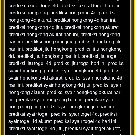
prediksi akurat togel 4d
,
prediksi akurat togel hari ini
,
prediksi hongkong
,
prediksi hongkong 4d
,
prediksi
hongkong 4d akurat
,
prediksi hongkong 4d hari ini
,
prediksi hongkong 4d jitu
,
prediksi hongkong akurat
,
prediksi hongkong akurat hari ini
,
prediksi hongkong
hari ini
,
prediksi hongkong jitu
,
prediksi hongkong jitu
hari ini
,
prediksi jitu hongkong
,
prediksi jitu hongkong
4d
,
prediksi jitu hongkong hari ini
,
prediksi jitu togel
,
prediksi jitu togel 4d
,
prediksi jitu togel hari ini
,
prediksi
syair hongkong
,
prediksi syair hongkong 4d
,
prediksi
syair hongkong 4d akurat
,
prediksi syair hongkong 4d
hari ini
,
prediksi syair hongkong 4d jitu
,
prediksi syair
hongkong akurat
,
prediksi syair hongkong akurat hari
ini
,
prediksi syair hongkong hari ini
,
prediksi syair
hongkong jitu
,
prediksi syair hongkong jitu hari ini
,
prediksi syair togel
,
prediksi syair togel 4d
,
prediksi
syair togel 4d akurat
,
prediksi syair togel 4d hari ini
,
prediksi syair togel 4d jitu
,
prediksi syair togel akurat
,