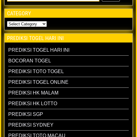
CATEGORY
PREDIKSI TOGEL HARI INI
PREDIKSI TOGEL HARI INI
BOCORAN TOGEL
PREDIKSI TOTO TOGEL
PREDIKSI TOGEL ONLINE
PREDIKSI HK MALAM
PREDIKSI HK LOTTO
PREDIKSI SGP
PREDIKSI SYDNEY
PREDIKSI TOTO MACAU