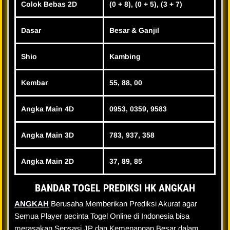
Colok Bebas 2D
(0 + 8), (0 + 5), (3 + 7)
Dasar
Besar & Ganjil
Shio
Kambing
Kembar
55, 88, 00
Angka Main 4D
0953, 0359, 9583
Angka Main 3D
783, 937, 358
Angka Main 2D
37, 89, 85
BANDAR TOGEL PREDIKSI HK ANGKAH
ANGKAH
Berusaha Memberikan Prediksi Akurat agar
Semua Player pecinta Togel Online di Indonesia bisa
merasakan Sensasi JP dan Kemenangan Besar dalam