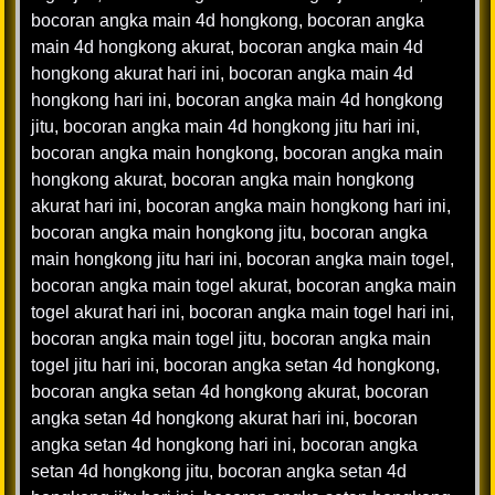
bocoran angka main 4d hongkong
,
bocoran angka
main 4d hongkong akurat
,
bocoran angka main 4d
hongkong akurat hari ini
,
bocoran angka main 4d
hongkong hari ini
,
bocoran angka main 4d hongkong
jitu
,
bocoran angka main 4d hongkong jitu hari ini
,
bocoran angka main hongkong
,
bocoran angka main
hongkong akurat
,
bocoran angka main hongkong
akurat hari ini
,
bocoran angka main hongkong hari ini
,
bocoran angka main hongkong jitu
,
bocoran angka
main hongkong jitu hari ini
,
bocoran angka main togel
,
bocoran angka main togel akurat
,
bocoran angka main
togel akurat hari ini
,
bocoran angka main togel hari ini
,
bocoran angka main togel jitu
,
bocoran angka main
togel jitu hari ini
,
bocoran angka setan 4d hongkong
,
bocoran angka setan 4d hongkong akurat
,
bocoran
angka setan 4d hongkong akurat hari ini
,
bocoran
angka setan 4d hongkong hari ini
,
bocoran angka
setan 4d hongkong jitu
,
bocoran angka setan 4d