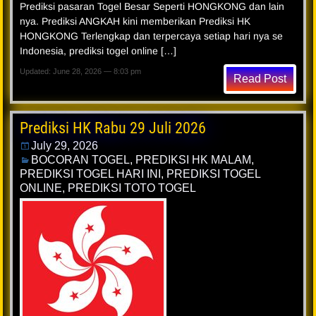
Prediksi pasaran Togel Besar Seperti HONGKONG dan lain
nya. Prediksi ANGKAH kini memberikan Prediksi HK
HONGKONG Terlengkap dan terpercaya setiap hari nya se
Indonesia, prediksi togel online […]
Updated: June 28, 2026 — 8:03 pm
Read Post
Prediksi HK Rabu 29 Juli 2026
July 29, 2026
BOCORAN TOGEL
,
PREDIKSI HK MALAM
,
PREDIKSI TOGEL HARI INI
,
PREDIKSI TOGEL
ONLINE
,
PREDIKSI TOTO TOGEL