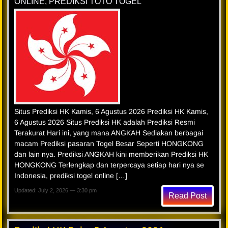
ONLINE
,
PREDIKSI TOTO TOGEL
Situs Prediksi HK Kamis, 6 Agustus 2026 Prediksi HK Kamis,
6 Agustus 2026 Situs Prediksi HK adalah Prediksi Resmi
Terakurat Hari ini, yang mana ANGKAH Sediakan berbagai
macam Prediksi pasaran Togel Besar Seperti HONGKONG
dan lain nya. Prediksi ANGKAH kini memberikan Prediksi HK
HONGKONG Terlengkap dan terpercaya setiap hari nya se
Indonesia, prediksi togel online […]
Updated: July 2, 2026 — 3:30 pm
Read Post