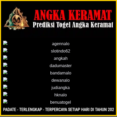
DATE - TERLENGKAP - TERPERCAYA SETIAP HARI DI TAHUN 2025-2026