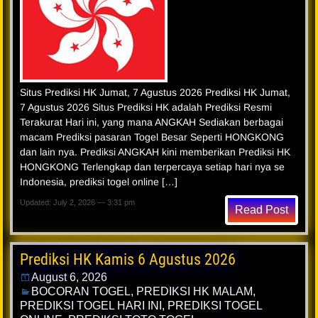
Situs Prediksi HK Jumat, 7 Agustus 2026 Prediksi HK Jumat,
7 Agustus 2026 Situs Prediksi HK adalah Prediksi Resmi
Terakurat Hari ini, yang mana ANGKAH Sediakan berbagai
macam Prediksi pasaran Togel Besar Seperti HONGKONG
dan lain nya. Prediksi ANGKAH kini memberikan Prediksi HK
HONGKONG Terlengkap dan terpercaya setiap hari nya se
Indonesia, prediksi togel online […]
Updated: July 2, 2026 — 3:31 pm
Read Post
Prediksi HK Kamis 6 Agustus 2026
August 6, 2026
BOCORAN TOGEL
,
PREDIKSI HK MALAM
,
PREDIKSI TOGEL HARI INI
,
PREDIKSI TOGEL