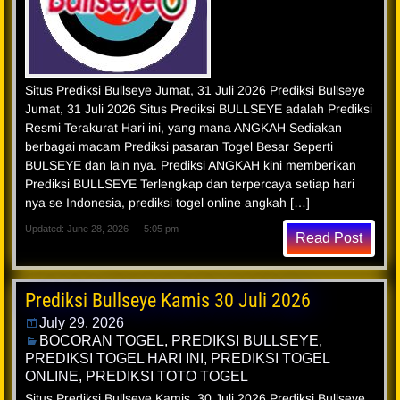
Situs Prediksi Bullseye Jumat, 31 Juli 2026 Prediksi Bullseye
Jumat, 31 Juli 2026 Situs Prediksi BULLSEYE adalah Prediksi
Resmi Terakurat Hari ini, yang mana ANGKAH Sediakan
berbagai macam Prediksi pasaran Togel Besar Seperti
BULSEYE dan lain nya. Prediksi ANGKAH kini memberikan
Prediksi BULLSEYE Terlengkap dan terpercaya setiap hari
nya se Indonesia, prediksi togel online angkah […]
Updated: June 28, 2026 — 5:05 pm
Read Post
Prediksi Bullseye Kamis 30 Juli 2026
July 29, 2026
BOCORAN TOGEL
,
PREDIKSI BULLSEYE
,
PREDIKSI TOGEL HARI INI
,
PREDIKSI TOGEL
ONLINE
,
PREDIKSI TOTO TOGEL
Situs Prediksi Bullseye Kamis, 30 Juli 2026 Prediksi Bullseye