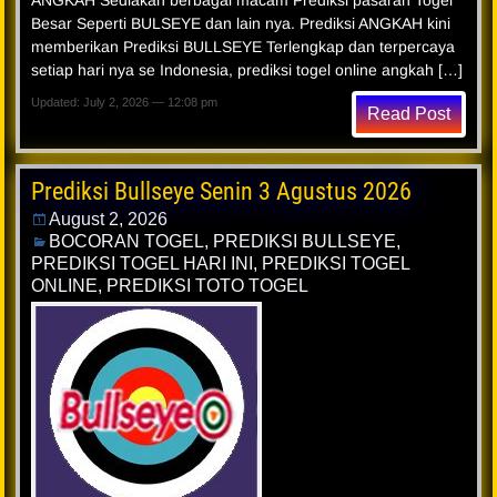
Besar Seperti BULSEYE dan lain nya. Prediksi ANGKAH kini
memberikan Prediksi BULLSEYE Terlengkap dan terpercaya
setiap hari nya se Indonesia, prediksi togel online angkah […]
Updated: July 2, 2026 — 12:08 pm
Read Post
Prediksi Bullseye Senin 3 Agustus 2026
August 2, 2026
BOCORAN TOGEL
,
PREDIKSI BULLSEYE
,
PREDIKSI TOGEL HARI INI
,
PREDIKSI TOGEL
ONLINE
,
PREDIKSI TOTO TOGEL