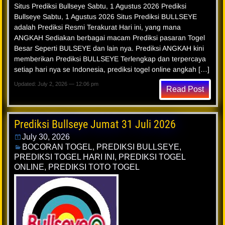
Situs Prediksi Bullseye Sabtu, 1 Agustus 2026 Prediksi
Bullseye Sabtu, 1 Agustus 2026 Situs Prediksi BULLSEYE
adalah Prediksi Resmi Terakurat Hari ini, yang mana
ANGKAH Sediakan berbagai macam Prediksi pasaran Togel
Besar Seperti BULSEYE dan lain nya. Prediksi ANGKAH kini
memberikan Prediksi BULLSEYE Terlengkap dan terpercaya
setiap hari nya se Indonesia, prediksi togel online angkah […]
Updated: July 2, 2026 — 12:06 pm
Read Post
Prediksi Bullseye Jumat 31 Juli 2026
July 30, 2026
BOCORAN TOGEL
,
PREDIKSI BULLSEYE
,
PREDIKSI TOGEL HARI INI
,
PREDIKSI TOGEL
ONLINE
,
PREDIKSI TOTO TOGEL