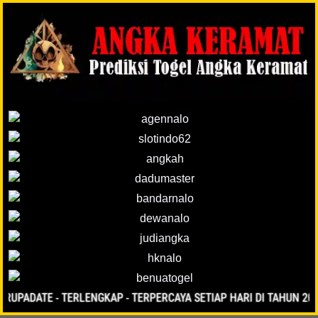
DATE - TERLENGKAP - TERPERCAYA SETIAP HARI DI TAHUN 2025-2026