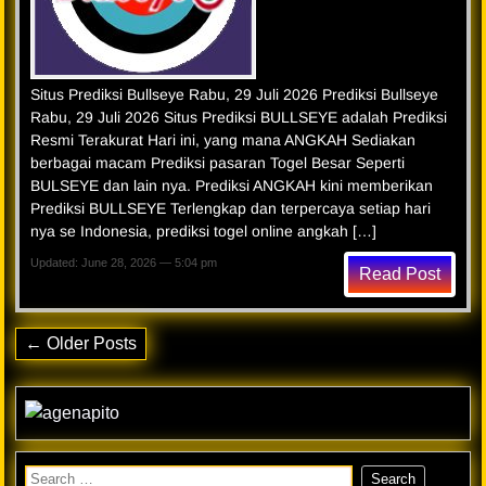
Situs Prediksi Bullseye Rabu, 29 Juli 2026 Prediksi Bullseye
Rabu, 29 Juli 2026 Situs Prediksi BULLSEYE adalah Prediksi
Resmi Terakurat Hari ini, yang mana ANGKAH Sediakan
berbagai macam Prediksi pasaran Togel Besar Seperti
BULSEYE dan lain nya. Prediksi ANGKAH kini memberikan
Prediksi BULLSEYE Terlengkap dan terpercaya setiap hari
nya se Indonesia, prediksi togel online angkah […]
Updated: June 28, 2026 — 5:04 pm
Read Post
← Older Posts