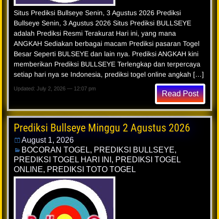
Situs Prediksi Bullseye Senin, 3 Agustus 2026 Prediksi
Bullseye Senin, 3 Agustus 2026 Situs Prediksi BULLSEYE
adalah Prediksi Resmi Terakurat Hari ini, yang mana
ANGKAH Sediakan berbagai macam Prediksi pasaran Togel
Besar Seperti BULSEYE dan lain nya. Prediksi ANGKAH kini
memberikan Prediksi BULLSEYE Terlengkap dan terpercaya
setiap hari nya se Indonesia, prediksi togel online angkah […]
Updated: July 2, 2026 — 12:07 pm
Read Post
Prediksi Bullseye Minggu 2 Agustus 2026
August 1, 2026
BOCORAN TOGEL
,
PREDIKSI BULLSEYE
,
PREDIKSI TOGEL HARI INI
,
PREDIKSI TOGEL
ONLINE
,
PREDIKSI TOTO TOGEL