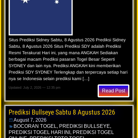
Situs Prediksi Sidney Sabtu, 8 Agustus 2026 Prediksi Sidney
Sabtu, 8 Agustus 2026 Situs Prediksi SDY adalah Prediksi
Resmi Terakurat Hari ini, yang mana ANGKAH Sediakan
berbagai macam Prediksi pasaran Togel Besar Seperti
SYDNEY dan lain nya. Prediksi ANGKAH kini memberikan
Prediksi SDY SYDNEY Terlengkap dan terpercaya setiap hari
nya se Indonesia selain prediksi kami […]
Updated: July 2, 2026 — 12:35 pm
Read Post
Prediksi Bullseye Sabtu 8 Agustus 2026
August 7, 2026
BOCORAN TOGEL
,
PREDIKSI BULLSEYE
,
PREDIKSI TOGEL HARI INI
,
PREDIKSI TOGEL