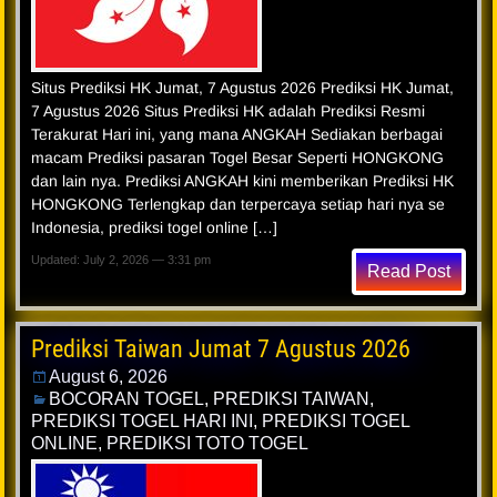
Situs Prediksi HK Jumat, 7 Agustus 2026 Prediksi HK Jumat,
7 Agustus 2026 Situs Prediksi HK adalah Prediksi Resmi
Terakurat Hari ini, yang mana ANGKAH Sediakan berbagai
macam Prediksi pasaran Togel Besar Seperti HONGKONG
dan lain nya. Prediksi ANGKAH kini memberikan Prediksi HK
HONGKONG Terlengkap dan terpercaya setiap hari nya se
Indonesia, prediksi togel online […]
Updated: July 2, 2026 — 3:31 pm
Read Post
Prediksi Taiwan Jumat 7 Agustus 2026
August 6, 2026
BOCORAN TOGEL
,
PREDIKSI TAIWAN
,
PREDIKSI TOGEL HARI INI
,
PREDIKSI TOGEL
ONLINE
,
PREDIKSI TOTO TOGEL