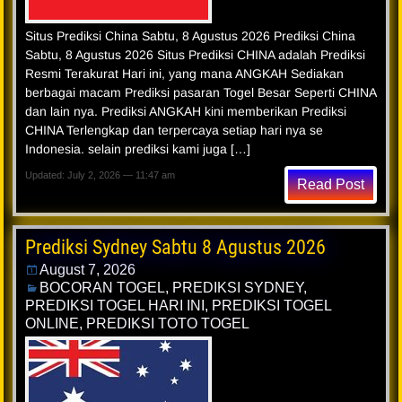
Situs Prediksi China Sabtu, 8 Agustus 2026 Prediksi China
Sabtu, 8 Agustus 2026 Situs Prediksi CHINA adalah Prediksi
Resmi Terakurat Hari ini, yang mana ANGKAH Sediakan
berbagai macam Prediksi pasaran Togel Besar Seperti CHINA
dan lain nya. Prediksi ANGKAH kini memberikan Prediksi
CHINA Terlengkap dan terpercaya setiap hari nya se
Indonesia. selain prediksi kami juga […]
Updated: July 2, 2026 — 11:47 am
Read Post
Prediksi Sydney Sabtu 8 Agustus 2026
August 7, 2026
BOCORAN TOGEL
,
PREDIKSI SYDNEY
,
PREDIKSI TOGEL HARI INI
,
PREDIKSI TOGEL
ONLINE
,
PREDIKSI TOTO TOGEL