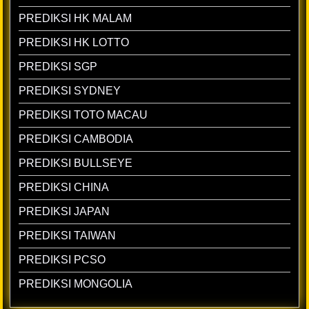
PREDIKSI HK MALAM
PREDIKSI HK LOTTO
PREDIKSI SGP
PREDIKSI SYDNEY
PREDIKSI TOTO MACAU
PREDIKSI CAMBODIA
PREDIKSI BULLSEYE
PREDIKSI CHINA
PREDIKSI JAPAN
PREDIKSI TAIWAN
PREDIKSI PCSO
PREDIKSI MONGOLIA