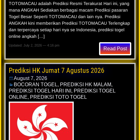
TOTOMACAU adalah Prediksi Resmi Terakurat Hari ini, yang
mana ANGKAH Sediakan berbagai macam Prediksi pasaran
Togel Besar Seperti TOTOMACAU dan lain nya. Prediksi
ANGKAH kini memberikan Prediksi TOTOMACAU Terlengkap
dan terpercaya setiap hari nya se Indonesia, prediksi togel
online angkah […]
Updated: July 2, 2026 — 4:16 pm
Read Post
Prediksi HK Jumat 7 Agustus 2026
August 7, 2026
BOCORAN TOGEL
,
PREDIKSI HK MALAM
,
PREDIKSI TOGEL HARI INI
,
PREDIKSI TOGEL
ONLINE
,
PREDIKSI TOTO TOGEL