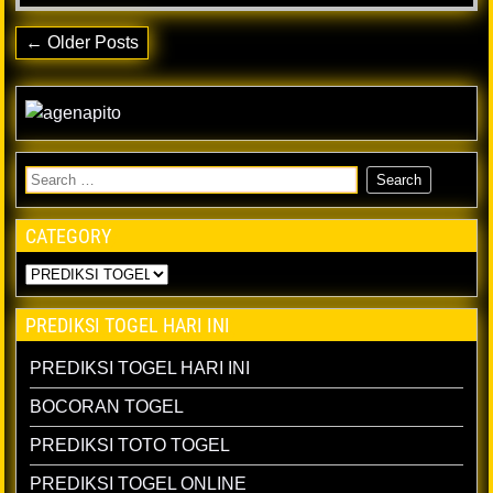
← Older Posts
CATEGORY
PREDIKSI TOGEL HARI INI
PREDIKSI TOGEL HARI INI
BOCORAN TOGEL
PREDIKSI TOTO TOGEL
PREDIKSI TOGEL ONLINE