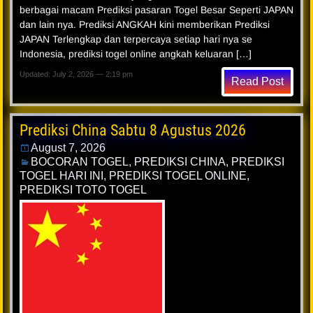
berbagai macam Prediksi pasaran Togel Besar Seperti JAPAN
dan lain nya. Prediksi ANGKAH kini memberikan Prediksi
JAPAN Terlengkap dan terpercaya setiap hari nya se
Indonesia, prediksi togel online angkah keluaran […]
Updated: July 2, 2026 — 2:19 pm
Read Post
Prediksi China Sabtu 8 Agustus 2026
August 7, 2026
BOCORAN TOGEL
,
PREDIKSI CHINA
,
PREDIKSI
TOGEL HARI INI
,
PREDIKSI TOGEL ONLINE
,
PREDIKSI TOTO TOGEL