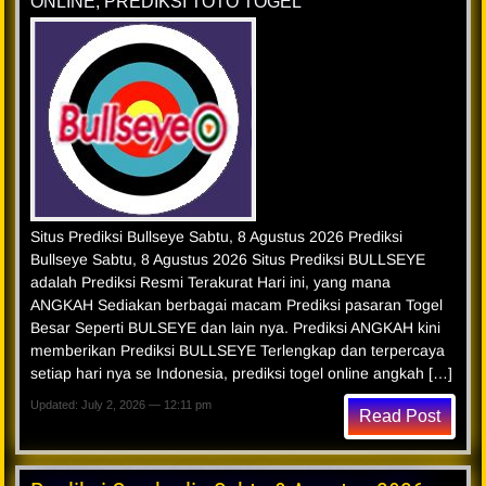
ONLINE
,
PREDIKSI TOTO TOGEL
Situs Prediksi Bullseye Sabtu, 8 Agustus 2026 Prediksi
Bullseye Sabtu, 8 Agustus 2026 Situs Prediksi BULLSEYE
adalah Prediksi Resmi Terakurat Hari ini, yang mana
ANGKAH Sediakan berbagai macam Prediksi pasaran Togel
Besar Seperti BULSEYE dan lain nya. Prediksi ANGKAH kini
memberikan Prediksi BULLSEYE Terlengkap dan terpercaya
setiap hari nya se Indonesia, prediksi togel online angkah […]
Updated: July 2, 2026 — 12:11 pm
Read Post