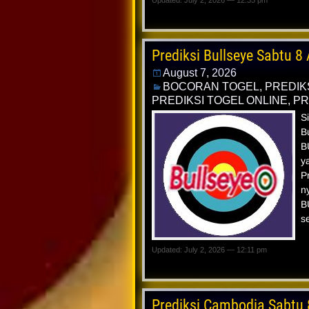
Updated: July 2, 2026 — 12:35 pm
Prediksi Bullseye Sabtu 8
August 7, 2026
BOCORAN TOGEL
,
PREDIK
PREDIKSI TOGEL ONLINE
,
PR
S
B
B
y
P
n
B
s
Updated: July 2, 2026 — 12:11 pm
Prediksi Cambodia Sabtu