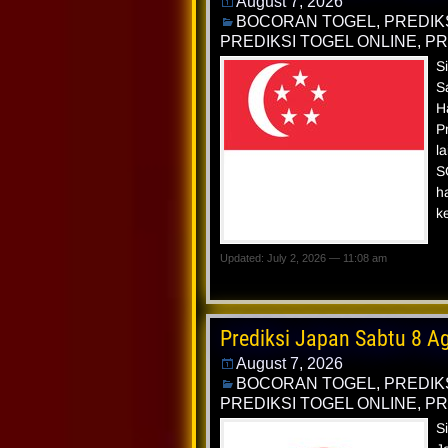
August 7, 2026
BOCORAN TOGEL
,
PREDIK
PREDIKSI TOGEL ONLINE
,
PR
S
S
H
P
l
S
h
k
Updated: July 2, 2026 — 11:08 am
Prediksi Japan Sabtu 8 A
August 7, 2026
BOCORAN TOGEL
,
PREDIK
PREDIKSI TOGEL ONLINE
,
PR
S