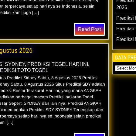
Prediksi
an terpercaya setiap hari nya se Indonesia. selain
2026
rediksi kami juga […]
Prediksi
Prediksi
Read Post
Prediksi
Agustus 2026
DATA PRE
SI SYDNEY
,
PREDIKSI TOGEL HARI INI
,
EDIKSI TOTO TOGEL
itus Prediksi Sidney Sabtu, 8 Agustus 2026 Prediksi
idney Sabtu, 8 Agustus 2026 Situs Prediksi SDY adalah
rediksi Resmi Terakurat Hari ini, yang mana ANGKAH
ediakan berbagai macam Prediksi pasaran Togel
esar Seperti SYDNEY dan lain nya. Prediksi ANGKAH
ini memberikan Prediksi SDY SYDNEY Terlengkap dan
erpercaya setiap hari nya se Indonesia selain prediksi
ami […]