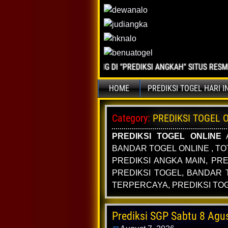
SELAMAT DATANG DI "PREDIKSI ANGKAH" SITUS RESMI PREDIKSI A
HOME
PREDIKSI TOGEL HARI IN
Category:
PREDIKSI TOGEL 
PREDIKSI TOGEL ONLINE
A
BANDAR TOGEL ONLINE , TO
PREDIKSI ANGKA MAIN, PRED
PREDIKSI TOGEL, BANDAR 
TERPERCAYA, PREDIKSI TOG
Prediksi SGP Sabtu 8 Agu