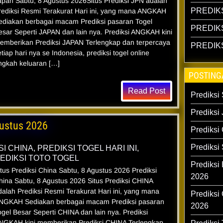
apan Sabtu, 8 Agustus 2026Situs Prediksi JPN adalah
PREDIK
rediksi Resmi Terakurat Hari ini, yang mana ANGKAH
ediakan berbagai macam Prediksi pasaran Togel
PREDIK
esar Seperti JAPAN dan lain nya. Prediksi ANGKAH kini
emberikan Prediksi JAPAN Terlengkap dan terpercaya
PREDIK
etiap hari nya se Indonesia, prediksi togel online
ngkah keluaran […]
POSTING
Read Post
Prediksi
Prediksi
gustus 2026
Prediksi
Prediksi
SI CHINA
,
PREDIKSI TOGEL HARI INI
,
EDIKSI TOTO TOGEL
Prediksi
itus Prediksi China Sabtu, 8 Agustus 2026 Prediksi
2026
hina Sabtu, 8 Agustus 2026 Situs Prediksi CHINA
dalah Prediksi Resmi Terakurat Hari ini, yang mana
Prediksi
NGKAH Sediakan berbagai macam Prediksi pasaran
2026
ogel Besar Seperti CHINA dan lain nya. Prediksi
NGKAH kini memberikan Prediksi CHINA Terlengkap