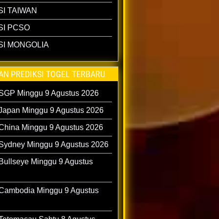
SI TAIWAN
SI PCSO
SI MONGOLIA
AN PREDIKSI TOGEL TERBARU
 SGP Minggu 9 Agustus 2026
 Japan Minggu 9 Agustus 2026
 China Minggu 9 Agustus 2026
 Sydney Minggu 9 Agustus 2026
 Bullseye Minggu 9 Agustus
 Cambodia Minggu 9 Agustus