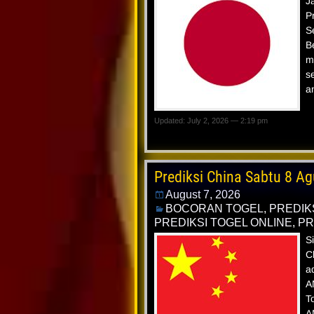
J
P
S
B
m
s
a
Updated: July 2, 2026 — 2:19 pm
Prediksi China Sabtu 8 A
August 7, 2026
BOCORAN TOGEL
,
PREDIK
PREDIKSI TOGEL ONLINE
,
PR
S
C
a
A
T
A