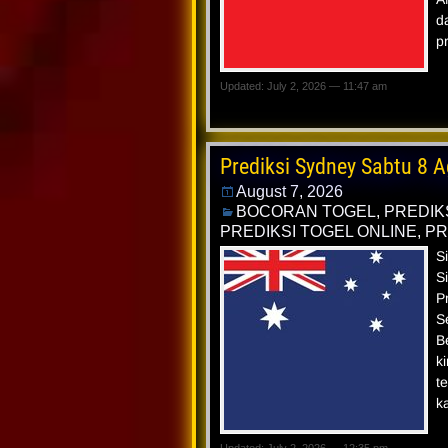
d
p
Updated: July 2, 2026 — 11:47 am
Prediksi Sydney Sabtu 8 
August 7, 2026
BOCORAN TOGEL
,
PREDIK
PREDIKSI TOGEL ONLINE
,
PR
S
S
P
S
B
k
t
k