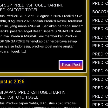
PREDIKS
SI SGP
,
PREDIKSI TOGEL HARI INI
,
EDIKSI TOTO TOGEL
BOCORA
itus Prediksi SGP Sabtu, 8 Agustus 2026 Prediksi SGP
PREDIK
abtu, 8 Agustus 2026 adalah Prediksi Resmi Terakurat
ari ini, yang mana ANGKAH Sediakan berbagai macam
PREDIK
rediksi pasaran Togel Besar Seperti SINGAPORE dan
ain nya. Prediksi ANGKAH kini memberikan Prediksi
PREDIK
GP SINGAPORE Terlengkap dan terpercaya setiap
PREDIK
ari nya se Indonesia, prediksi togel online angkah
eluaran togel. […]
PREDIK
PREDIK
Read Post
PREDIK
PREDIK
gustus 2026
PREDIK
SI JAPAN
,
PREDIKSI TOGEL HARI INI
,
PREDIK
EDIKSI TOTO TOGEL
itus Prediksi Japan Sabtu, 8 Agustus 2026 Prediksi
PREDIK