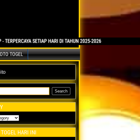
CAYA SETIAP HARI DI TAHUN 2025-2026
TOTO TOGEL
Y
 TOGEL HARI INI