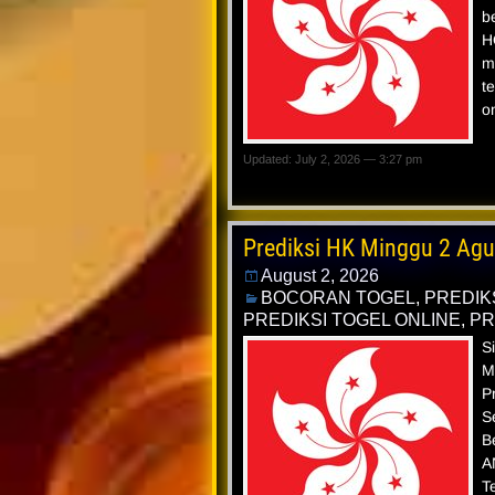
b
H
m
t
o
Updated: July 2, 2026 — 3:27 pm
Prediksi HK Minggu 2 Ag
August 2, 2026
BOCORAN TOGEL
,
PREDIK
PREDIKSI TOGEL ONLINE
,
PR
S
M
P
S
B
A
T