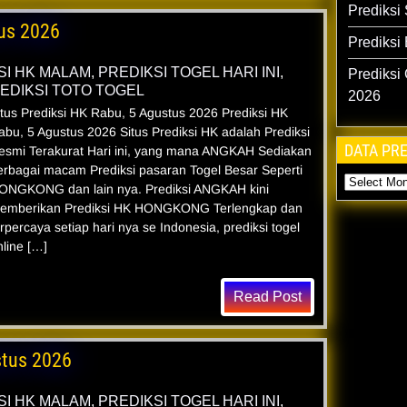
Prediksi
us 2026
Prediksi
SI HK MALAM
,
PREDIKSI TOGEL HARI INI
,
Prediksi
EDIKSI TOTO TOGEL
2026
itus Prediksi HK Rabu, 5 Agustus 2026 Prediksi HK
abu, 5 Agustus 2026 Situs Prediksi HK adalah Prediksi
DATA PRE
esmi Terakurat Hari ini, yang mana ANGKAH Sediakan
erbagai macam Prediksi pasaran Togel Besar Seperti
ONGKONG dan lain nya. Prediksi ANGKAH kini
emberikan Prediksi HK HONGKONG Terlengkap dan
erpercaya setiap hari nya se Indonesia, prediksi togel
nline […]
Read Post
stus 2026
SI HK MALAM
,
PREDIKSI TOGEL HARI INI
,