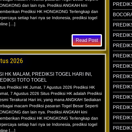
PREDIKS
ONGKONG dan lain nya. Prediksi ANGKAH kini
emberikan Prediksi HK HONGKONG Terlengkap dan
BOCORA
erpercaya setiap hari nya se Indonesia, prediksi togel
nline […]
PREDIK
PREDIK
Read Post
PREDIK
PREDIK
stus 2026
PREDIK
SI HK MALAM
,
PREDIKSI TOGEL HARI INI
,
PREDIK
EDIKSI TOTO TOGEL
PREDIK
itus Prediksi HK Jumat, 7 Agustus 2026 Prediksi HK
umat, 7 Agustus 2026 Situs Prediksi HK adalah Prediksi
PREDIK
esmi Terakurat Hari ini, yang mana ANGKAH Sediakan
erbagai macam Prediksi pasaran Togel Besar Seperti
PREDIK
ONGKONG dan lain nya. Prediksi ANGKAH kini
PREDIK
emberikan Prediksi HK HONGKONG Terlengkap dan
erpercaya setiap hari nya se Indonesia, prediksi togel
PREDIK
nline […]