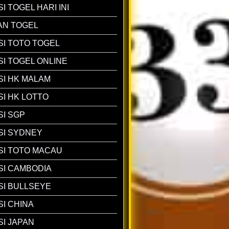
I TOGEL HARI INI
N TOGEL
SI TOTO TOGEL
SI TOGEL ONLINE
SI HK MALAM
SI HK LOTTO
SI SGP
SI SYDNEY
SI TOTO MACAU
SI CAMBODIA
SI BULLSEYE
SI CHINA
SI JAPAN