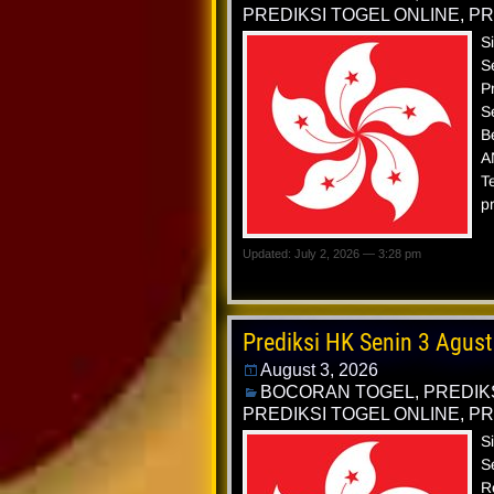
PREDIKSI TOGEL ONLINE
,
PR
S
S
P
S
B
A
T
p
Updated: July 2, 2026 — 3:28 pm
Prediksi HK Senin 3 Agus
August 3, 2026
BOCORAN TOGEL
,
PREDIK
PREDIKSI TOGEL ONLINE
,
PR
S
S
R