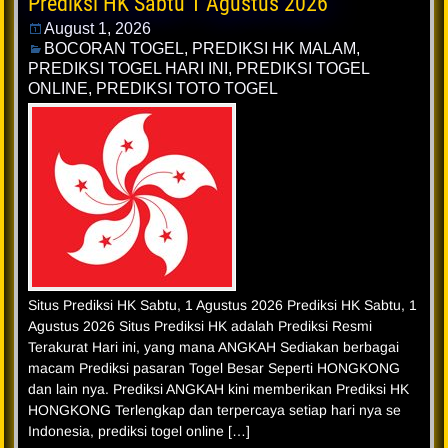
Prediksi HK Sabtu 1 Agustus 2026
August 1, 2026
BOCORAN TOGEL
,
PREDIKSI HK MALAM
,
PREDIKSI TOGEL HARI INI
,
PREDIKSI TOGEL
ONLINE
,
PREDIKSI TOTO TOGEL
Situs Prediksi HK Sabtu, 1 Agustus 2026 Prediksi HK Sabtu, 1
Agustus 2026 Situs Prediksi HK adalah Prediksi Resmi
Terakurat Hari ini, yang mana ANGKAH Sediakan berbagai
macam Prediksi pasaran Togel Besar Seperti HONGKONG
dan lain nya. Prediksi ANGKAH kini memberikan Prediksi HK
HONGKONG Terlengkap dan terpercaya setiap hari nya se
Indonesia, prediksi togel online […]