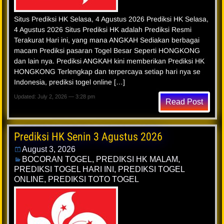
Situs Prediksi HK Selasa, 4 Agustus 2026 Prediksi HK Selasa,
4 Agustus 2026 Situs Prediksi HK adalah Prediksi Resmi
Terakurat Hari ini, yang mana ANGKAH Sediakan berbagai
macam Prediksi pasaran Togel Besar Seperti HONGKONG
dan lain nya. Prediksi ANGKAH kini memberikan Prediksi HK
HONGKONG Terlengkap dan terpercaya setiap hari nya se
Indonesia, prediksi togel online […]
Updated: July 2, 2026 — 3:28 pm
Read Post
Prediksi HK Senin 3 Agustus 2026
August 3, 2026
BOCORAN TOGEL
,
PREDIKSI HK MALAM
,
PREDIKSI TOGEL HARI INI
,
PREDIKSI TOGEL
ONLINE
,
PREDIKSI TOTO TOGEL