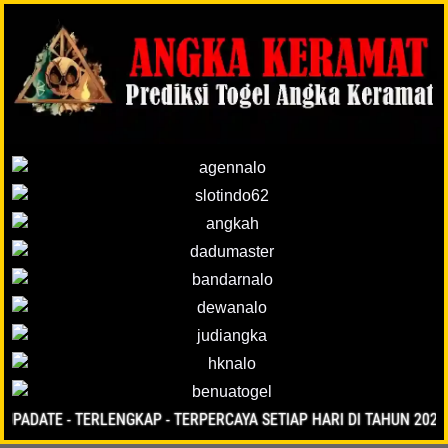
TE - TERLENGKAP - TERPERCAYA SETIAP HARI DI TAHUN 2025-2026