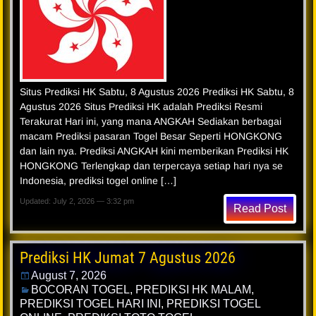
Situs Prediksi HK Sabtu, 8 Agustus 2026 Prediksi HK Sabtu, 8
Agustus 2026 Situs Prediksi HK adalah Prediksi Resmi
Terakurat Hari ini, yang mana ANGKAH Sediakan berbagai
macam Prediksi pasaran Togel Besar Seperti HONGKONG
dan lain nya. Prediksi ANGKAH kini memberikan Prediksi HK
HONGKONG Terlengkap dan terpercaya setiap hari nya se
Indonesia, prediksi togel online […]
Updated: July 2, 2026 — 3:32 pm
Read Post
Prediksi HK Jumat 7 Agustus 2026
August 7, 2026
BOCORAN TOGEL
,
PREDIKSI HK MALAM
,
PREDIKSI TOGEL HARI INI
,
PREDIKSI TOGEL