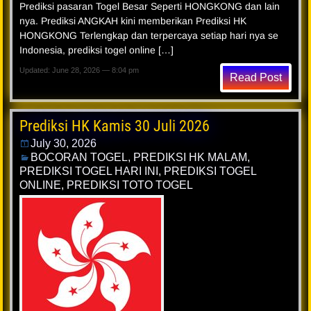
Prediksi pasaran Togel Besar Seperti HONGKONG dan lain
nya. Prediksi ANGKAH kini memberikan Prediksi HK
HONGKONG Terlengkap dan terpercaya setiap hari nya se
Indonesia, prediksi togel online […]
Updated: June 28, 2026 — 8:04 pm
Read Post
Prediksi HK Kamis 30 Juli 2026
July 30, 2026
BOCORAN TOGEL
,
PREDIKSI HK MALAM
,
PREDIKSI TOGEL HARI INI
,
PREDIKSI TOGEL
ONLINE
,
PREDIKSI TOTO TOGEL