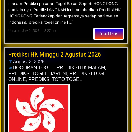
macam Prediksi pasaran Togel Besar Seperti HONGKONG
dan lain nya. Prediksi ANGKAH kini memberikan Prediksi HK
HONGKONG Terlengkap dan terpercaya setiap hari nya se
Indonesia, prediksi togel online […]
Updated: July 2, 2026 — 3:27 pm
Read Post
Prediksi HK Minggu 2 Agustus 2026
August 2, 2026
BOCORAN TOGEL
,
PREDIKSI HK MALAM
,
PREDIKSI TOGEL HARI INI
,
PREDIKSI TOGEL
ONLINE
,
PREDIKSI TOTO TOGEL