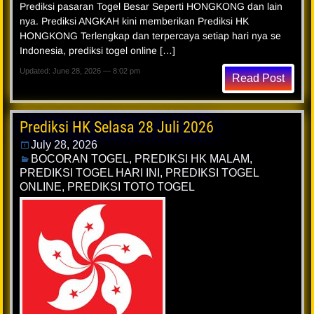
Prediksi pasaran Togel Besar Seperti HONGKONG dan lain
nya. Prediksi ANGKAH kini memberikan Prediksi HK
HONGKONG Terlengkap dan terpercaya setiap hari nya se
Indonesia, prediksi togel online […]
Updated: June 28, 2026 — 8:02 pm
Read Post
Prediksi HK Selasa 28 Juli 2026
July 28, 2026
BOCORAN TOGEL
,
PREDIKSI HK MALAM
,
PREDIKSI TOGEL HARI INI
,
PREDIKSI TOGEL
ONLINE
,
PREDIKSI TOTO TOGEL