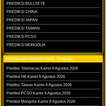
PREDIKSI BULLSEYE
PREDIKSI CHINA
PREDIKSI JAPAN
PREDIKSI TAIWAN
PREDIKSI PCSO
PREDIKSI MONGOLIA
POSTINGAN PREDIKSI TOGEL TERBARU
Prediksi Totomacau Kamis 6 Agustus 2026
Prediksi HK Kamis 6 Agustus 2026
Prediksi Taiwan Kamis 6 Agustus 2026
Prediksi PCSO Kamis 6 Agustus 2026
Prediksi Mongolia Kamis 6 Agustus 2026