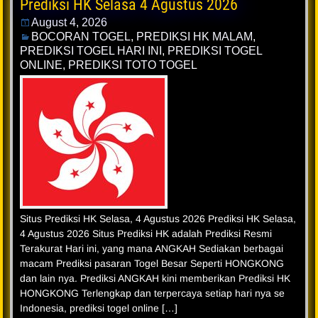
Prediksi HK Selasa 4 Agustus 2026
August 4, 2026
BOCORAN TOGEL
,
PREDIKSI HK MALAM
,
PREDIKSI TOGEL HARI INI
,
PREDIKSI TOGEL
ONLINE
,
PREDIKSI TOTO TOGEL
Situs Prediksi HK Selasa, 4 Agustus 2026 Prediksi HK Selasa,
4 Agustus 2026 Situs Prediksi HK adalah Prediksi Resmi
Terakurat Hari ini, yang mana ANGKAH Sediakan berbagai
macam Prediksi pasaran Togel Besar Seperti HONGKONG
dan lain nya. Prediksi ANGKAH kini memberikan Prediksi HK
HONGKONG Terlengkap dan terpercaya setiap hari nya se
Indonesia, prediksi togel online […]