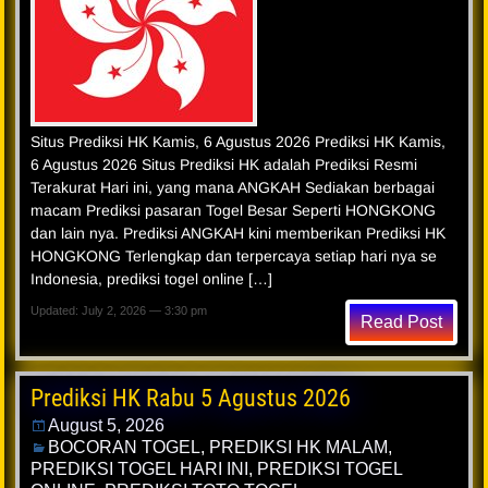
Situs Prediksi HK Kamis, 6 Agustus 2026 Prediksi HK Kamis,
6 Agustus 2026 Situs Prediksi HK adalah Prediksi Resmi
Terakurat Hari ini, yang mana ANGKAH Sediakan berbagai
macam Prediksi pasaran Togel Besar Seperti HONGKONG
dan lain nya. Prediksi ANGKAH kini memberikan Prediksi HK
HONGKONG Terlengkap dan terpercaya setiap hari nya se
Indonesia, prediksi togel online […]
Updated: July 2, 2026 — 3:30 pm
Read Post
Prediksi HK Rabu 5 Agustus 2026
August 5, 2026
BOCORAN TOGEL
,
PREDIKSI HK MALAM
,
PREDIKSI TOGEL HARI INI
,
PREDIKSI TOGEL