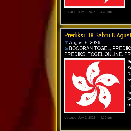
Updated: July 2, 2026 — 3:32 pm
Prediksi HK Sabtu 8 Agus
August 8, 2026
BOCORAN TOGEL
,
PREDIK
PREDIKSI TOGEL ONLINE
,
PR
S
S
R
b
H
m
t
o
Updated: July 2, 2026 — 3:32 pm