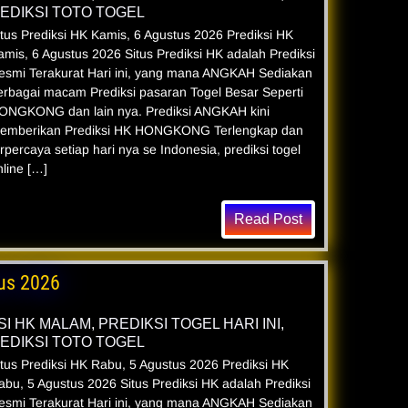
EDIKSI TOTO TOGEL
itus Prediksi HK Kamis, 6 Agustus 2026 Prediksi HK
amis, 6 Agustus 2026 Situs Prediksi HK adalah Prediksi
esmi Terakurat Hari ini, yang mana ANGKAH Sediakan
erbagai macam Prediksi pasaran Togel Besar Seperti
ONGKONG dan lain nya. Prediksi ANGKAH kini
emberikan Prediksi HK HONGKONG Terlengkap dan
erpercaya setiap hari nya se Indonesia, prediksi togel
nline […]
Read Post
us 2026
SI HK MALAM
,
PREDIKSI TOGEL HARI INI
,
EDIKSI TOTO TOGEL
itus Prediksi HK Rabu, 5 Agustus 2026 Prediksi HK
abu, 5 Agustus 2026 Situs Prediksi HK adalah Prediksi
esmi Terakurat Hari ini, yang mana ANGKAH Sediakan