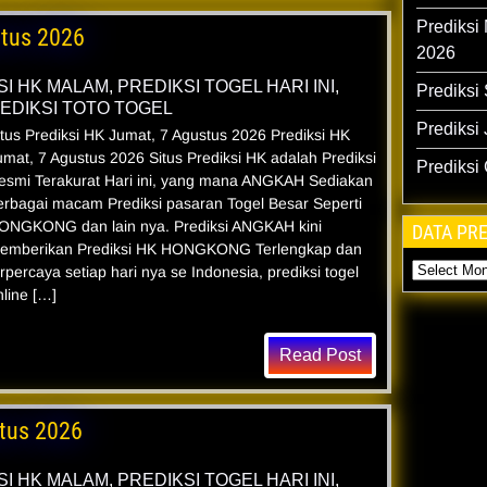
Prediksi
stus 2026
2026
SI HK MALAM
,
PREDIKSI TOGEL HARI INI
,
Prediksi
EDIKSI TOTO TOGEL
Prediksi
itus Prediksi HK Jumat, 7 Agustus 2026 Prediksi HK
umat, 7 Agustus 2026 Situs Prediksi HK adalah Prediksi
Prediksi
esmi Terakurat Hari ini, yang mana ANGKAH Sediakan
erbagai macam Prediksi pasaran Togel Besar Seperti
ONGKONG dan lain nya. Prediksi ANGKAH kini
DATA PRE
emberikan Prediksi HK HONGKONG Terlengkap dan
erpercaya setiap hari nya se Indonesia, prediksi togel
nline […]
Read Post
tus 2026
SI HK MALAM
,
PREDIKSI TOGEL HARI INI
,