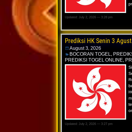
p
Updated: July 2, 2026 — 3:28 pm
Prediksi HK Senin 3 Agus
August 3, 2026
BOCORAN TOGEL
,
PREDIK
PREDIKSI TOGEL ONLINE
,
PR
S
S
R
b
H
m
t
o
Updated: July 2, 2026 — 3:27 pm