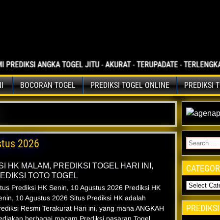
NGKA TOGEL JITU - AKURAT - TERUPADATE - TERLENGKAP - TERPERC
I
BOCORAN TOGEL
PREDIKSI TOGEL ONLINE
PREDIKSI 
stus 2026
SI HK MALAM
,
PREDIKSI TOGEL HARI INI
,
CATEGOR
EDIKSI TOTO TOGEL
itus Prediksi HK Senin, 10 Agustus 2026 Prediksi HK
enin, 10 Agustus 2026 Situs Prediksi HK adalah
PREDIKSI
rediksi Resmi Terakurat Hari ini, yang mana ANGKAH
ediakan berbagai macam Prediksi pasaran Togel