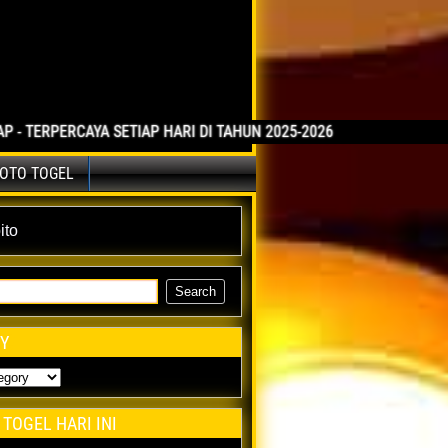
AYA SETIAP HARI DI TAHUN 2025-2026
TOTO TOGEL
Y
 TOGEL HARI INI