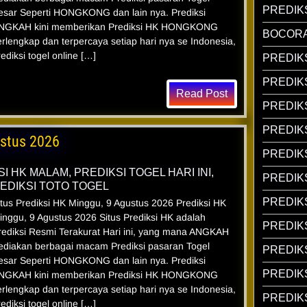
PREDIKS
esar Seperti HONGKONG dan lain nya. Prediksi
NGKAH kini memberikan Prediksi HK HONGKONG
BOCORA
erlengkap dan terpercaya setiap hari nya se Indonesia,
rediksi togel online […]
PREDIK
PREDIK
Read Post
PREDIK
PREDIK
ustus 2026
PREDIK
SI HK MALAM
,
PREDIKSI TOGEL HARI INI
,
PREDIK
EDIKSI TOTO TOGEL
PREDIK
itus Prediksi HK Minggu, 9 Agustus 2026 Prediksi HK
inggu, 9 Agustus 2026 Situs Prediksi HK adalah
PREDIK
rediksi Resmi Terakurat Hari ini, yang mana ANGKAH
ediakan berbagai macam Prediksi pasaran Togel
PREDIK
esar Seperti HONGKONG dan lain nya. Prediksi
PREDIK
NGKAH kini memberikan Prediksi HK HONGKONG
erlengkap dan terpercaya setiap hari nya se Indonesia,
PREDIK
rediksi togel online […]