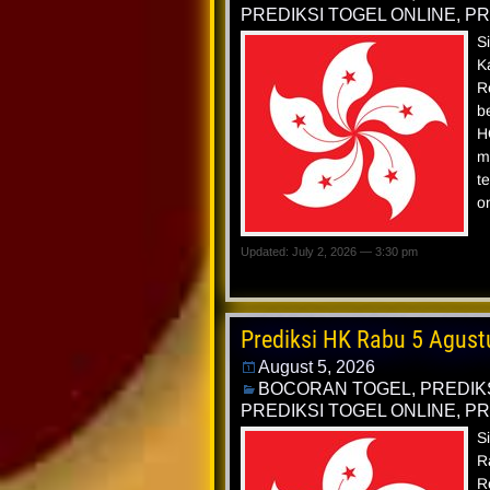
PREDIKSI TOGEL ONLINE
,
PR
S
K
R
b
H
m
t
o
Updated: July 2, 2026 — 3:30 pm
Prediksi HK Rabu 5 Agust
August 5, 2026
BOCORAN TOGEL
,
PREDIK
PREDIKSI TOGEL ONLINE
,
PR
S
R
R