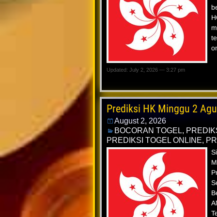
b
H
m
t
o
Updated: July 2, 2026 — 3:27 pm
Prediksi HK Minggu 2 Ag
August 2, 2026
BOCORAN TOGEL
,
PREDIK
PREDIKSI TOGEL ONLINE
,
PR
S
M
P
S
B
A
T