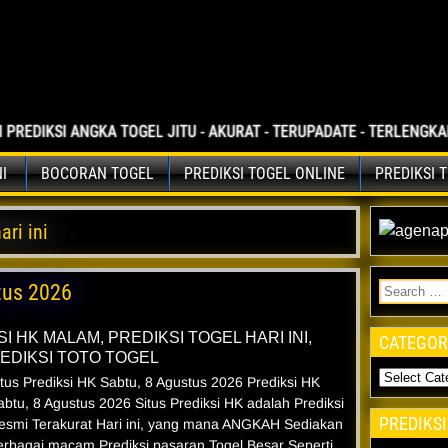
GKA TOGEL JITU - AKURAT - TERUPADATE - TERLENGKAP - TERPERCA
I
BOCORAN TOGEL
PREDIKSI TOGEL ONLINE
PREDIKSI 
ari ini
tus 2026
SI HK MALAM
,
PREDIKSI TOGEL HARI INI
,
CATEGOR
EDIKSI TOTO TOGEL
itus Prediksi HK Sabtu, 8 Agustus 2026 Prediksi HK
abtu, 8 Agustus 2026 Situs Prediksi HK adalah Prediksi
PREDIKSI
esmi Terakurat Hari ini, yang mana ANGKAH Sediakan
erbagai macam Prediksi pasaran Togel Besar Seperti