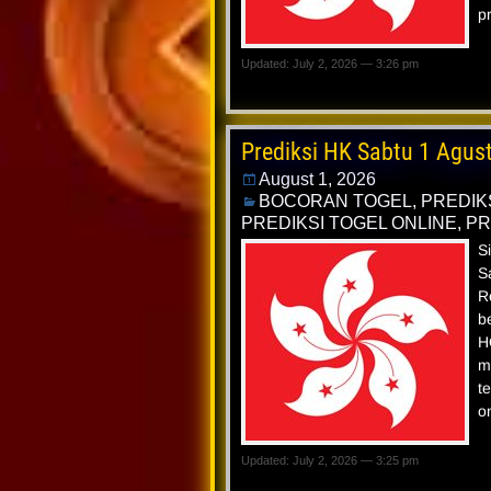
p
Updated: July 2, 2026 — 3:26 pm
Prediksi HK Sabtu 1 Agus
August 1, 2026
BOCORAN TOGEL
,
PREDIK
PREDIKSI TOGEL ONLINE
,
PR
S
S
R
b
H
m
t
o
Updated: July 2, 2026 — 3:25 pm