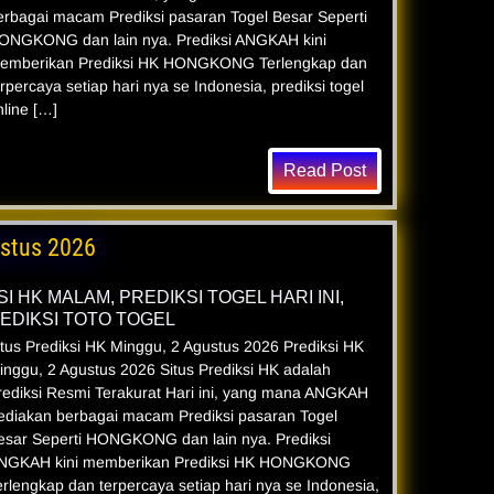
erbagai macam Prediksi pasaran Togel Besar Seperti
ONGKONG dan lain nya. Prediksi ANGKAH kini
emberikan Prediksi HK HONGKONG Terlengkap dan
erpercaya setiap hari nya se Indonesia, prediksi togel
nline […]
Read Post
ustus 2026
SI HK MALAM
,
PREDIKSI TOGEL HARI INI
,
EDIKSI TOTO TOGEL
itus Prediksi HK Minggu, 2 Agustus 2026 Prediksi HK
inggu, 2 Agustus 2026 Situs Prediksi HK adalah
rediksi Resmi Terakurat Hari ini, yang mana ANGKAH
ediakan berbagai macam Prediksi pasaran Togel
esar Seperti HONGKONG dan lain nya. Prediksi
NGKAH kini memberikan Prediksi HK HONGKONG
erlengkap dan terpercaya setiap hari nya se Indonesia,