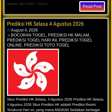
Updated: July 2, 2026 — 3:29 pm
Read Post
Prediksi HK Selasa 4 Agustus 2026
August 4, 2026
BOCORAN TOGEL
,
PREDIKSI HK MALAM
,
PREDIKSI TOGEL HARI INI
,
PREDIKSI TOGEL
ONLINE
,
PREDIKSI TOTO TOGEL
Situs Prediksi HK Selasa, 4 Agustus 2026 Prediksi HK Selasa,
4 Agustus 2026 Situs Prediksi HK adalah Prediksi Resmi
Terakurat Hari ini, yang mana ANGKAH Sediakan berbagai