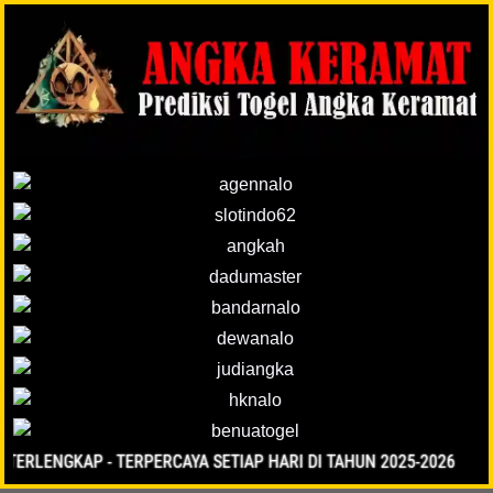
ENGKAP - TERPERCAYA SETIAP HARI DI TAHUN 2025-2026