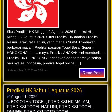
Situs Prediksi HK Minggu, 2 Agustus 2026 Prediksi HK
Minggu, 2 Agustus 2026 Situs Prediksi HK adalah Prediksi
Resmi Terakurat Hari ini, yang mana ANGKAH Sediakan
berbagai macam Prediksi pasaran Togel Besar Seperti
HONGKONG dan lain nya. Prediksi ANGKAH kini memberikan
Prediksi HK HONGKONG Terlengkap dan terpercaya setiap
hari nya se Indonesia, prediksi togel online […]
Updated: July 2, 2026 — 3:26 pm
Read Post
Prediksi HK Sabtu 1 Agustus 2026
August 1, 2026
BOCORAN TOGEL
,
PREDIKSI HK MALAM
,
PREDIKSI TOGEL HARI INI
,
PREDIKSI TOGEL
ONLINE
,
PREDIKSI TOTO TOGEL