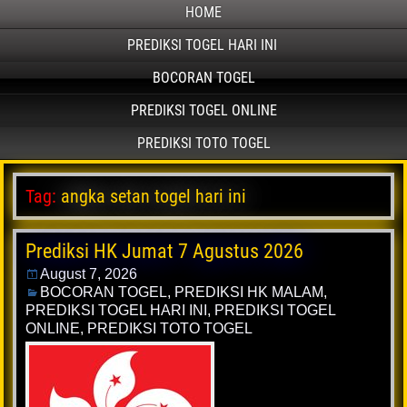
HOME
PREDIKSI TOGEL HARI INI
BOCORAN TOGEL
PREDIKSI TOGEL ONLINE
PREDIKSI TOTO TOGEL
Tag:
angka setan togel hari ini
Prediksi HK Jumat 7 Agustus 2026
August 7, 2026
BOCORAN TOGEL
,
PREDIKSI HK MALAM
,
PREDIKSI TOGEL HARI INI
,
PREDIKSI TOGEL
ONLINE
,
PREDIKSI TOTO TOGEL