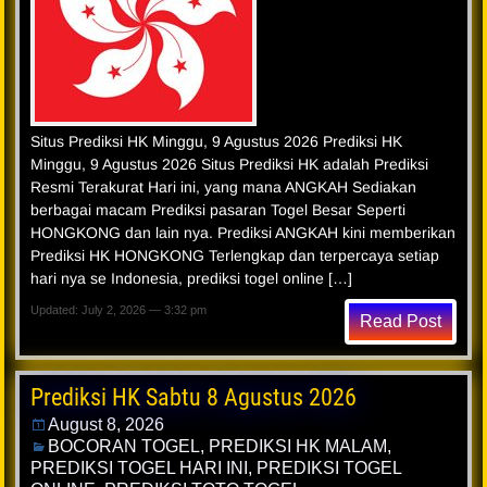
Situs Prediksi HK Minggu, 9 Agustus 2026 Prediksi HK
Minggu, 9 Agustus 2026 Situs Prediksi HK adalah Prediksi
Resmi Terakurat Hari ini, yang mana ANGKAH Sediakan
berbagai macam Prediksi pasaran Togel Besar Seperti
HONGKONG dan lain nya. Prediksi ANGKAH kini memberikan
Prediksi HK HONGKONG Terlengkap dan terpercaya setiap
hari nya se Indonesia, prediksi togel online […]
Updated: July 2, 2026 — 3:32 pm
Read Post
Prediksi HK Sabtu 8 Agustus 2026
August 8, 2026
BOCORAN TOGEL
,
PREDIKSI HK MALAM
,
PREDIKSI TOGEL HARI INI
,
PREDIKSI TOGEL