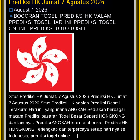
Prediksi HK Jumat 7 Agustus 2026
August 7, 2026
BOCORAN TOGEL
,
PREDIKSI HK MALAM
,
PREDIKSI TOGEL HARI INI
,
PREDIKSI TOGEL
ONLINE
,
PREDIKSI TOTO TOGEL
Situs Prediksi HK Jumat, 7 Agustus 2026 Prediksi HK Jumat,
7 Agustus 2026 Situs Prediksi HK adalah Prediksi Resmi
Terakurat Hari ini, yang mana ANGKAH Sediakan berbagai
macam Prediksi pasaran Togel Besar Seperti HONGKONG
dan lain nya. Prediksi ANGKAH kini memberikan Prediksi HK
HONGKONG Terlengkap dan terpercaya setiap hari nya se
Indonesia, prediksi togel online […]