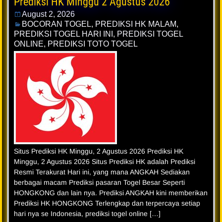
Prediksi HK Minggu 2 Agustus 2026
August 2, 2026
BOCORAN TOGEL
,
PREDIKSI HK MALAM
,
PREDIKSI TOGEL HARI INI
,
PREDIKSI TOGEL
ONLINE
,
PREDIKSI TOTO TOGEL
Situs Prediksi HK Minggu, 2 Agustus 2026 Prediksi HK
Minggu, 2 Agustus 2026 Situs Prediksi HK adalah Prediksi
Resmi Terakurat Hari ini, yang mana ANGKAH Sediakan
berbagai macam Prediksi pasaran Togel Besar Seperti
HONGKONG dan lain nya. Prediksi ANGKAH kini memberikan
Prediksi HK HONGKONG Terlengkap dan terpercaya setiap
hari nya se Indonesia, prediksi togel online […]