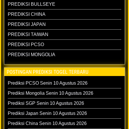
PREDIKSI BULLSEYE
PREDIKSI CHINA
PREDIKSI JAPAN
PREDIKSI TAIWAN
PREDIKSI PCSO
PREDIKSI MONGOLIA
POSTINGAN PREDIKSI TOGEL TERBARU
Prediksi PCSO Senin 10 Agustus 2026
Prediksi Mongolia Senin 10 Agustus 2026
Prediksi SGP Senin 10 Agustus 2026
Prediksi Japan Senin 10 Agustus 2026
Prediksi China Senin 10 Agustus 2026