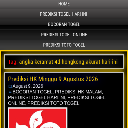
HOME
PREDIKSI TOGEL HARI INI
BOCORAN TOGEL
PREDIKSI TOGEL ONLINE
PREDIKSI TOTO TOGEL
Tag:
angka keramat 4d hongkong akurat hari ini
Prediksi HK Minggu 9 Agustus 2026
August 9, 2026
BOCORAN TOGEL
,
PREDIKSI HK MALAM
,
PREDIKSI TOGEL HARI INI
,
PREDIKSI TOGEL
ONLINE
,
PREDIKSI TOTO TOGEL