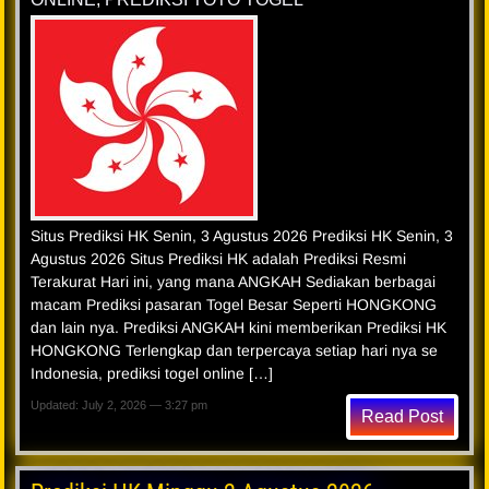
Situs Prediksi HK Senin, 3 Agustus 2026 Prediksi HK Senin, 3
Agustus 2026 Situs Prediksi HK adalah Prediksi Resmi
Terakurat Hari ini, yang mana ANGKAH Sediakan berbagai
macam Prediksi pasaran Togel Besar Seperti HONGKONG
dan lain nya. Prediksi ANGKAH kini memberikan Prediksi HK
HONGKONG Terlengkap dan terpercaya setiap hari nya se
Indonesia, prediksi togel online […]
Updated: July 2, 2026 — 3:27 pm
Read Post