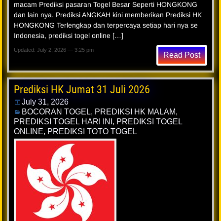
macam Prediksi pasaran Togel Besar Seperti HONGKONG
dan lain nya. Prediksi ANGKAH kini memberikan Prediksi HK
HONGKONG Terlengkap dan terpercaya setiap hari nya se
Indonesia, prediksi togel online […]
Updated: July 2, 2026 — 3:25 pm
Read Post
Prediksi HK Jumat 31 Juli 2026
July 31, 2026
BOCORAN TOGEL
,
PREDIKSI HK MALAM
,
PREDIKSI TOGEL HARI INI
,
PREDIKSI TOGEL
ONLINE
,
PREDIKSI TOTO TOGEL