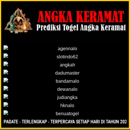
TE - TERLENGKAP - TERPERCAYA SETIAP HARI DI TAHUN 2025-2026