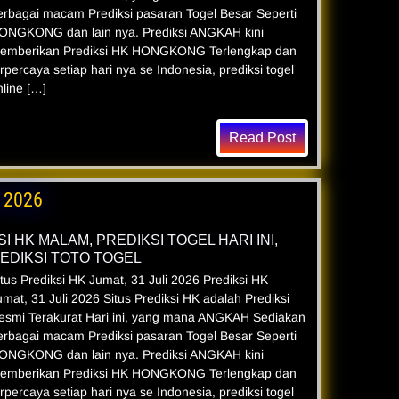
erbagai macam Prediksi pasaran Togel Besar Seperti
ONGKONG dan lain nya. Prediksi ANGKAH kini
emberikan Prediksi HK HONGKONG Terlengkap dan
erpercaya setiap hari nya se Indonesia, prediksi togel
nline […]
Read Post
i 2026
SI HK MALAM
,
PREDIKSI TOGEL HARI INI
,
EDIKSI TOTO TOGEL
itus Prediksi HK Jumat, 31 Juli 2026 Prediksi HK
umat, 31 Juli 2026 Situs Prediksi HK adalah Prediksi
esmi Terakurat Hari ini, yang mana ANGKAH Sediakan
erbagai macam Prediksi pasaran Togel Besar Seperti
ONGKONG dan lain nya. Prediksi ANGKAH kini
emberikan Prediksi HK HONGKONG Terlengkap dan
erpercaya setiap hari nya se Indonesia, prediksi togel