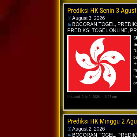
Prediksi HK Senin 3 Agus
August 3, 2026
BOCORAN TOGEL
,
PREDIK
PREDIKSI TOGEL ONLINE
,
PR
S
S
R
b
H
m
t
o
Updated: July 2, 2026 — 3:27 pm
Prediksi HK Minggu 2 Ag
August 2, 2026
BOCORAN TOGEL
,
PREDIK