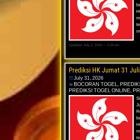
b
H
m
t
o
Updated: July 2, 2026 — 3:25 pm
Prediksi HK Jumat 31 Jul
July 31, 2026
BOCORAN TOGEL
,
PREDIK
PREDIKSI TOGEL ONLINE
,
PR
S
J
R
b
H
m
t