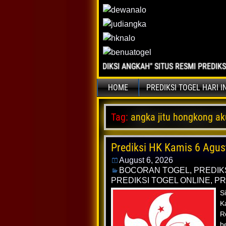
T DATANG DI "PREDIKSI ANGKAH" SITUS RESMI PREDIKSI ANGKA TOGE
HOME
PREDIKSI TOGEL HARI IN
Tag:
angka jitu hongkong aku
Prediksi HK Kamis 6 Agus
August 6, 2026
BOCORAN TOGEL
,
PREDIK
PREDIKSI TOGEL ONLINE
,
PR
S
K
R
b