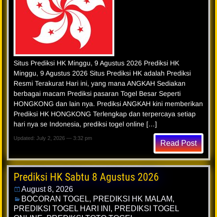
Situs Prediksi HK Minggu, 9 Agustus 2026 Prediksi HK
Minggu, 9 Agustus 2026 Situs Prediksi HK adalah Prediksi
Resmi Terakurat Hari ini, yang mana ANGKAH Sediakan
berbagai macam Prediksi pasaran Togel Besar Seperti
HONGKONG dan lain nya. Prediksi ANGKAH kini memberikan
Prediksi HK HONGKONG Terlengkap dan terpercaya setiap
hari nya se Indonesia, prediksi togel online […]
Updated: July 2, 2026 — 3:32 pm
Read Post
Prediksi HK Sabtu 8 Agustus 2026
August 8, 2026
BOCORAN TOGEL
,
PREDIKSI HK MALAM
,
PREDIKSI TOGEL HARI INI
,
PREDIKSI TOGEL