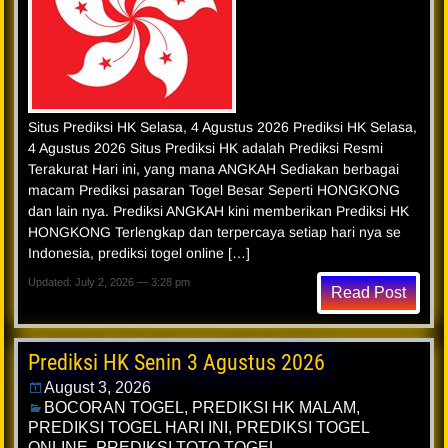
Situs Prediksi HK Selasa, 4 Agustus 2026 Prediksi HK Selasa,
4 Agustus 2026 Situs Prediksi HK adalah Prediksi Resmi
Terakurat Hari ini, yang mana ANGKAH Sediakan berbagai
macam Prediksi pasaran Togel Besar Seperti HONGKONG
dan lain nya. Prediksi ANGKAH kini memberikan Prediksi HK
HONGKONG Terlengkap dan terpercaya setiap hari nya se
Indonesia, prediksi togel online […]
Updated: July 2, 2026 — 3:28 pm
Read Post
Prediksi HK Senin 3 Agustus 2026
August 3, 2026
BOCORAN TOGEL
,
PREDIKSI HK MALAM
,
PREDIKSI TOGEL HARI INI
,
PREDIKSI TOGEL
ONLINE
,
PREDIKSI TOTO TOGEL