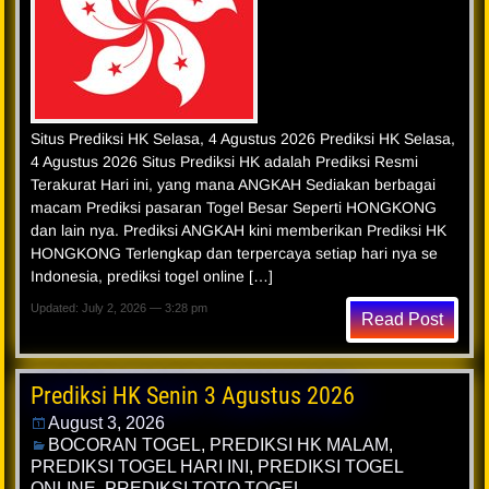
Situs Prediksi HK Selasa, 4 Agustus 2026 Prediksi HK Selasa,
4 Agustus 2026 Situs Prediksi HK adalah Prediksi Resmi
Terakurat Hari ini, yang mana ANGKAH Sediakan berbagai
macam Prediksi pasaran Togel Besar Seperti HONGKONG
dan lain nya. Prediksi ANGKAH kini memberikan Prediksi HK
HONGKONG Terlengkap dan terpercaya setiap hari nya se
Indonesia, prediksi togel online […]
Updated: July 2, 2026 — 3:28 pm
Read Post
Prediksi HK Senin 3 Agustus 2026
August 3, 2026
BOCORAN TOGEL
,
PREDIKSI HK MALAM
,
PREDIKSI TOGEL HARI INI
,
PREDIKSI TOGEL
ONLINE
,
PREDIKSI TOTO TOGEL