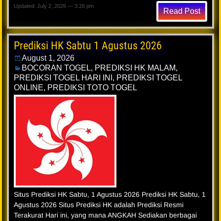
Updated: July 2, 2026 — 3:26 pm
Read Post
Prediksi HK Sabtu 1 Agustus 2026
August 1, 2026
BOCORAN TOGEL
,
PREDIKSI HK MALAM
,
PREDIKSI TOGEL HARI INI
,
PREDIKSI TOGEL
ONLINE
,
PREDIKSI TOTO TOGEL
Situs Prediksi HK Sabtu, 1 Agustus 2026 Prediksi HK Sabtu, 1
Agustus 2026 Situs Prediksi HK adalah Prediksi Resmi
Terakurat Hari ini, yang mana ANGKAH Sediakan berbagai