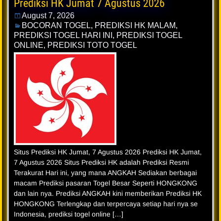
Prediksi HK Jumat 7 Agustus 2026
August 7, 2026
BOCORAN TOGEL
,
PREDIKSI HK MALAM
,
PREDIKSI TOGEL HARI INI
,
PREDIKSI TOGEL
ONLINE
,
PREDIKSI TOTO TOGEL
Situs Prediksi HK Jumat, 7 Agustus 2026 Prediksi HK Jumat,
7 Agustus 2026 Situs Prediksi HK adalah Prediksi Resmi
Terakurat Hari ini, yang mana ANGKAH Sediakan berbagai
macam Prediksi pasaran Togel Besar Seperti HONGKONG
dan lain nya. Prediksi ANGKAH kini memberikan Prediksi HK
HONGKONG Terlengkap dan terpercaya setiap hari nya se
Indonesia, prediksi togel online […]