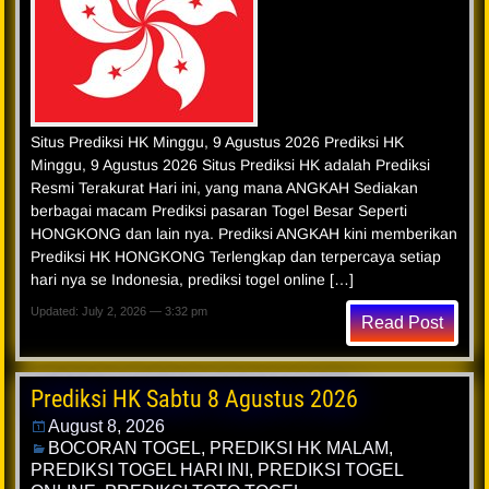
Situs Prediksi HK Minggu, 9 Agustus 2026 Prediksi HK
Minggu, 9 Agustus 2026 Situs Prediksi HK adalah Prediksi
Resmi Terakurat Hari ini, yang mana ANGKAH Sediakan
berbagai macam Prediksi pasaran Togel Besar Seperti
HONGKONG dan lain nya. Prediksi ANGKAH kini memberikan
Prediksi HK HONGKONG Terlengkap dan terpercaya setiap
hari nya se Indonesia, prediksi togel online […]
Updated: July 2, 2026 — 3:32 pm
Read Post
Prediksi HK Sabtu 8 Agustus 2026
August 8, 2026
BOCORAN TOGEL
,
PREDIKSI HK MALAM
,
PREDIKSI TOGEL HARI INI
,
PREDIKSI TOGEL