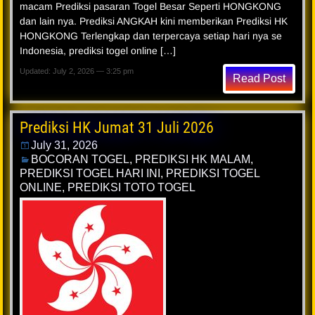
macam Prediksi pasaran Togel Besar Seperti HONGKONG
dan lain nya. Prediksi ANGKAH kini memberikan Prediksi HK
HONGKONG Terlengkap dan terpercaya setiap hari nya se
Indonesia, prediksi togel online […]
Updated: July 2, 2026 — 3:25 pm
Read Post
Prediksi HK Jumat 31 Juli 2026
July 31, 2026
BOCORAN TOGEL
,
PREDIKSI HK MALAM
,
PREDIKSI TOGEL HARI INI
,
PREDIKSI TOGEL
ONLINE
,
PREDIKSI TOTO TOGEL