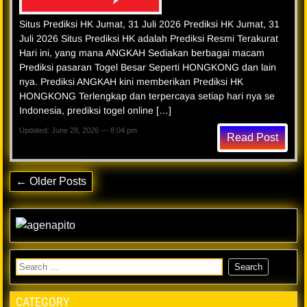
Situs Prediksi HK Jumat, 31 Juli 2026 Prediksi HK Jumat, 31
Juli 2026 Situs Prediksi HK adalah Prediksi Resmi Terakurat
Hari ini, yang mana ANGKAH Sediakan berbagai macam
Prediksi pasaran Togel Besar Seperti HONGKONG dan lain
nya. Prediksi ANGKAH kini memberikan Prediksi HK
HONGKONG Terlengkap dan terpercaya setiap hari nya se
Indonesia, prediksi togel online […]
Updated: June 28, 2026 — 8:04 pm
Read Post
← Older Posts
CATEGORY