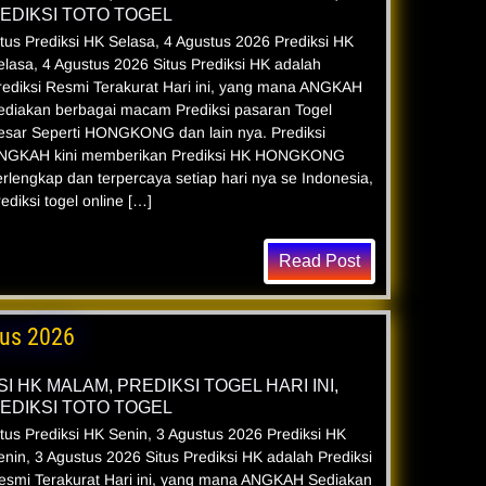
EDIKSI TOTO TOGEL
itus Prediksi HK Selasa, 4 Agustus 2026 Prediksi HK
elasa, 4 Agustus 2026 Situs Prediksi HK adalah
rediksi Resmi Terakurat Hari ini, yang mana ANGKAH
ediakan berbagai macam Prediksi pasaran Togel
esar Seperti HONGKONG dan lain nya. Prediksi
NGKAH kini memberikan Prediksi HK HONGKONG
erlengkap dan terpercaya setiap hari nya se Indonesia,
rediksi togel online […]
Read Post
tus 2026
SI HK MALAM
,
PREDIKSI TOGEL HARI INI
,
EDIKSI TOTO TOGEL
itus Prediksi HK Senin, 3 Agustus 2026 Prediksi HK
enin, 3 Agustus 2026 Situs Prediksi HK adalah Prediksi
esmi Terakurat Hari ini, yang mana ANGKAH Sediakan