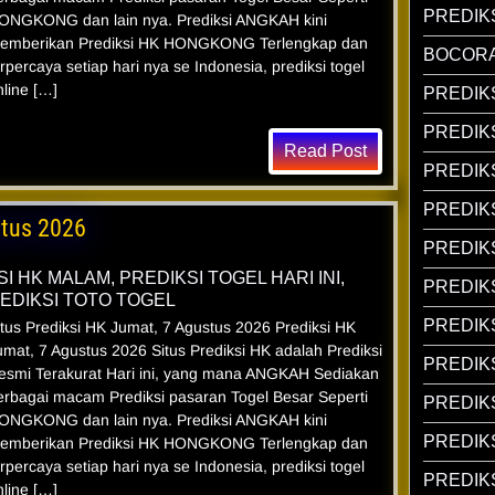
PREDIKS
ONGKONG dan lain nya. Prediksi ANGKAH kini
emberikan Prediksi HK HONGKONG Terlengkap dan
BOCORA
erpercaya setiap hari nya se Indonesia, prediksi togel
nline […]
PREDIK
PREDIK
Read Post
PREDIK
PREDIK
stus 2026
PREDIK
SI HK MALAM
,
PREDIKSI TOGEL HARI INI
,
PREDIK
EDIKSI TOTO TOGEL
PREDIK
itus Prediksi HK Jumat, 7 Agustus 2026 Prediksi HK
umat, 7 Agustus 2026 Situs Prediksi HK adalah Prediksi
PREDIK
esmi Terakurat Hari ini, yang mana ANGKAH Sediakan
erbagai macam Prediksi pasaran Togel Besar Seperti
PREDIK
ONGKONG dan lain nya. Prediksi ANGKAH kini
PREDIK
emberikan Prediksi HK HONGKONG Terlengkap dan
erpercaya setiap hari nya se Indonesia, prediksi togel
PREDIK
nline […]