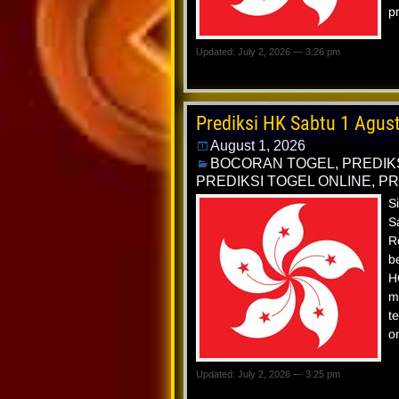
p
Updated: July 2, 2026 — 3:26 pm
Prediksi HK Sabtu 1 Agus
August 1, 2026
BOCORAN TOGEL
,
PREDIK
PREDIKSI TOGEL ONLINE
,
PR
S
S
R
b
H
m
t
o
Updated: July 2, 2026 — 3:25 pm