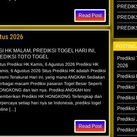
PREDIK
Read Post
PREDIK
PREDIK
tus 2026
POSTING
SI HK MALAM
,
PREDIKSI TOGEL HARI INI
,
EDIKSI TOTO TOGEL
Prediksi
itus Prediksi HK Kamis, 6 Agustus 2026 Prediksi HK
2026
amis, 6 Agustus 2026 Situs Prediksi HK adalah Prediksi
Prediksi
esmi Terakurat Hari ini, yang mana ANGKAH Sediakan
erbagai macam Prediksi pasaran Togel Besar Seperti
Prediksi
ONGKONG dan lain nya. Prediksi ANGKAH kini
emberikan Prediksi HK HONGKONG Terlengkap dan
Prediksi
erpercaya setiap hari nya se Indonesia, prediksi togel
Prediksi
nline […]
Prediksi
Read Post
Prediksi