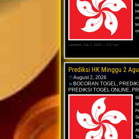
b
H
m
t
o
Updated: July 2, 2026 — 3:27 pm
Prediksi HK Minggu 2 Ag
August 2, 2026
BOCORAN TOGEL
,
PREDIK
PREDIKSI TOGEL ONLINE
,
PR
S
M
P
S
B
A
T