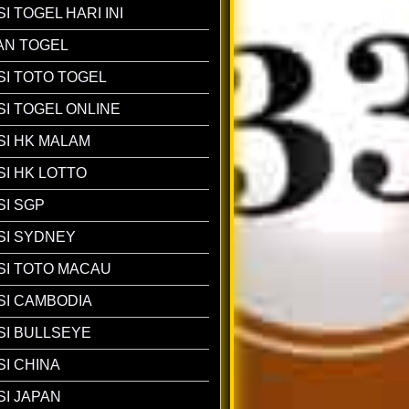
I TOGEL HARI INI
N TOGEL
SI TOTO TOGEL
SI TOGEL ONLINE
SI HK MALAM
SI HK LOTTO
SI SGP
SI SYDNEY
SI TOTO MACAU
SI CAMBODIA
SI BULLSEYE
SI CHINA
SI JAPAN