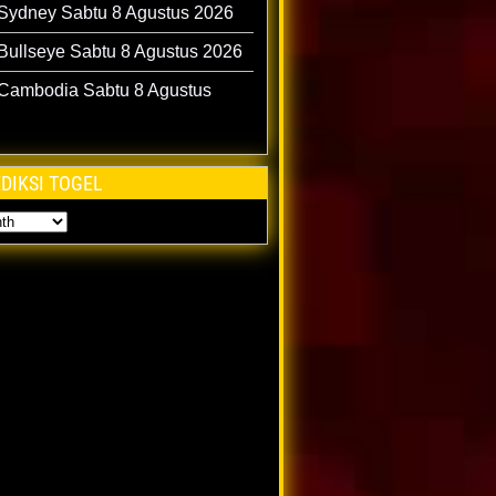
 Sydney Sabtu 8 Agustus 2026
 Bullseye Sabtu 8 Agustus 2026
 Cambodia Sabtu 8 Agustus
DIKSI TOGEL