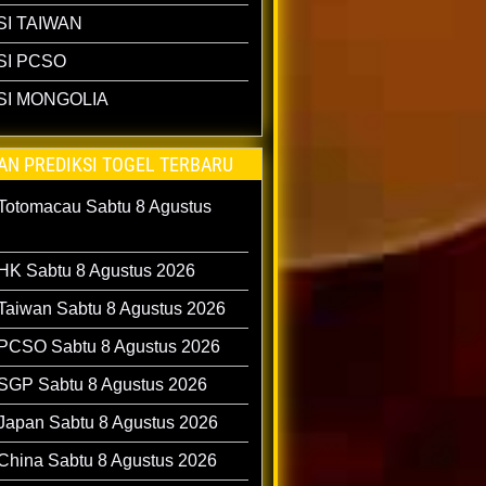
SI TAIWAN
SI PCSO
SI MONGOLIA
AN PREDIKSI TOGEL TERBARU
 Totomacau Sabtu 8 Agustus
 HK Sabtu 8 Agustus 2026
 Taiwan Sabtu 8 Agustus 2026
 PCSO Sabtu 8 Agustus 2026
 SGP Sabtu 8 Agustus 2026
 Japan Sabtu 8 Agustus 2026
 China Sabtu 8 Agustus 2026