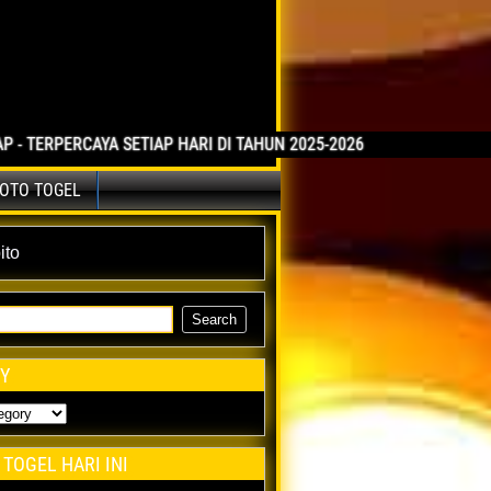
AYA SETIAP HARI DI TAHUN 2025-2026
TOTO TOGEL
Y
 TOGEL HARI INI