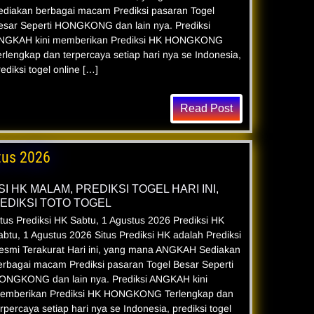
ediakan berbagai macam Prediksi pasaran Togel
esar Seperti HONGKONG dan lain nya. Prediksi
NGKAH kini memberikan Prediksi HK HONGKONG
erlengkap dan terpercaya setiap hari nya se Indonesia,
rediksi togel online […]
Read Post
tus 2026
SI HK MALAM
,
PREDIKSI TOGEL HARI INI
,
EDIKSI TOTO TOGEL
itus Prediksi HK Sabtu, 1 Agustus 2026 Prediksi HK
abtu, 1 Agustus 2026 Situs Prediksi HK adalah Prediksi
esmi Terakurat Hari ini, yang mana ANGKAH Sediakan
erbagai macam Prediksi pasaran Togel Besar Seperti
ONGKONG dan lain nya. Prediksi ANGKAH kini
emberikan Prediksi HK HONGKONG Terlengkap dan
erpercaya setiap hari nya se Indonesia, prediksi togel