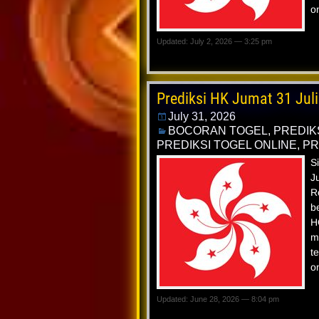
o
Updated: July 2, 2026 — 3:25 pm
Prediksi HK Jumat 31 Jul
July 31, 2026
BOCORAN TOGEL
,
PREDIK
PREDIKSI TOGEL ONLINE
,
PR
S
J
R
b
H
m
t
o
Updated: June 28, 2026 — 8:04 pm