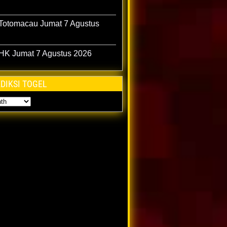
 Totomacau Jumat 7 Agustus
 HK Jumat 7 Agustus 2026
DIKSI TOGEL