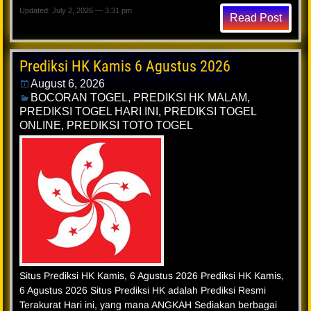
Updated: July 2, 2026 — 3:31 pm
Read Post
Prediksi HK Kamis 6 Agustus 2026
August 6, 2026
BOCORAN TOGEL
,
PREDIKSI HK MALAM
,
PREDIKSI TOGEL HARI INI
,
PREDIKSI TOGEL
ONLINE
,
PREDIKSI TOTO TOGEL
Situs Prediksi HK Kamis, 6 Agustus 2026 Prediksi HK Kamis,
6 Agustus 2026 Situs Prediksi HK adalah Prediksi Resmi
Terakurat Hari ini, yang mana ANGKAH Sediakan berbagai