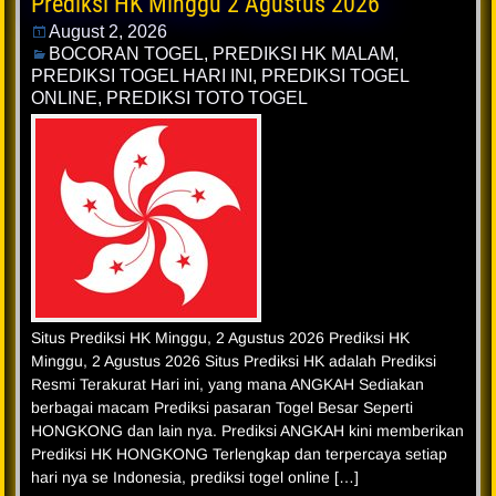
Prediksi HK Minggu 2 Agustus 2026
August 2, 2026
BOCORAN TOGEL
,
PREDIKSI HK MALAM
,
PREDIKSI TOGEL HARI INI
,
PREDIKSI TOGEL
ONLINE
,
PREDIKSI TOTO TOGEL
Situs Prediksi HK Minggu, 2 Agustus 2026 Prediksi HK
Minggu, 2 Agustus 2026 Situs Prediksi HK adalah Prediksi
Resmi Terakurat Hari ini, yang mana ANGKAH Sediakan
berbagai macam Prediksi pasaran Togel Besar Seperti
HONGKONG dan lain nya. Prediksi ANGKAH kini memberikan
Prediksi HK HONGKONG Terlengkap dan terpercaya setiap
hari nya se Indonesia, prediksi togel online […]