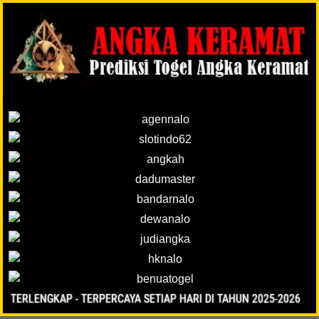
LENGKAP - TERPERCAYA SETIAP HARI DI TAHUN 2025-2026