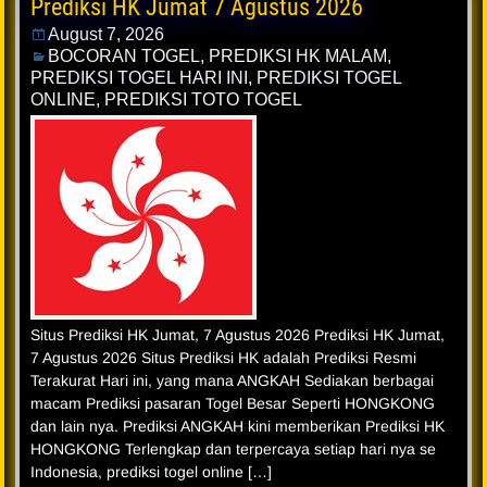
Prediksi HK Jumat 7 Agustus 2026
August 7, 2026
BOCORAN TOGEL
,
PREDIKSI HK MALAM
,
PREDIKSI TOGEL HARI INI
,
PREDIKSI TOGEL
ONLINE
,
PREDIKSI TOTO TOGEL
Situs Prediksi HK Jumat, 7 Agustus 2026 Prediksi HK Jumat,
7 Agustus 2026 Situs Prediksi HK adalah Prediksi Resmi
Terakurat Hari ini, yang mana ANGKAH Sediakan berbagai
macam Prediksi pasaran Togel Besar Seperti HONGKONG
dan lain nya. Prediksi ANGKAH kini memberikan Prediksi HK
HONGKONG Terlengkap dan terpercaya setiap hari nya se
Indonesia, prediksi togel online […]