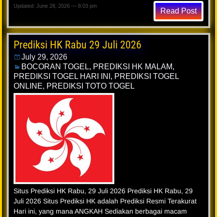
Updated: June 28, 2026 — 8:03 pm
Read Post
Prediksi HK Rabu 29 Juli 2026
July 29, 2026
BOCORAN TOGEL
,
PREDIKSI HK MALAM
,
PREDIKSI TOGEL HARI INI
,
PREDIKSI TOGEL
ONLINE
,
PREDIKSI TOTO TOGEL
Situs Prediksi HK Rabu, 29 Juli 2026 Prediksi HK Rabu, 29
Juli 2026 Situs Prediksi HK adalah Prediksi Resmi Terakurat
Hari ini, yang mana ANGKAH Sediakan berbagai macam