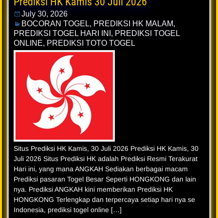
Prediksi HK Kamis 30 Juli 2026
July 30, 2026
BOCORAN TOGEL
,
PREDIKSI HK MALAM
,
PREDIKSI TOGEL HARI INI
,
PREDIKSI TOGEL
ONLINE
,
PREDIKSI TOTO TOGEL
Situs Prediksi HK Kamis, 30 Juli 2026 Prediksi HK Kamis, 30
Juli 2026 Situs Prediksi HK adalah Prediksi Resmi Terakurat
Hari ini, yang mana ANGKAH Sediakan berbagai macam
Prediksi pasaran Togel Besar Seperti HONGKONG dan lain
nya. Prediksi ANGKAH kini memberikan Prediksi HK
HONGKONG Terlengkap dan terpercaya setiap hari nya se
Indonesia, prediksi togel online […]