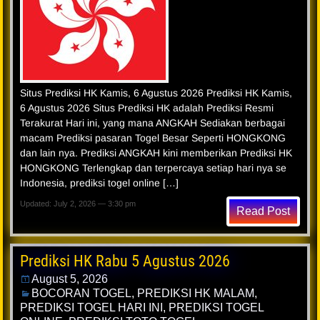
Situs Prediksi HK Kamis, 6 Agustus 2026 Prediksi HK Kamis,
6 Agustus 2026 Situs Prediksi HK adalah Prediksi Resmi
Terakurat Hari ini, yang mana ANGKAH Sediakan berbagai
macam Prediksi pasaran Togel Besar Seperti HONGKONG
dan lain nya. Prediksi ANGKAH kini memberikan Prediksi HK
HONGKONG Terlengkap dan terpercaya setiap hari nya se
Indonesia, prediksi togel online […]
Updated: July 2, 2026 — 3:30 pm
Read Post
Prediksi HK Rabu 5 Agustus 2026
August 5, 2026
BOCORAN TOGEL
,
PREDIKSI HK MALAM
,
PREDIKSI TOGEL HARI INI
,
PREDIKSI TOGEL