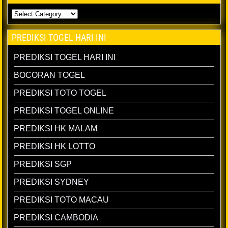
PREDIKSI TOGEL HARI INI
PREDIKSI TOGEL HARI INI
BOCORAN TOGEL
PREDIKSI TOTO TOGEL
PREDIKSI TOGEL ONLINE
PREDIKSI HK MALAM
PREDIKSI HK LOTTO
PREDIKSI SGP
PREDIKSI SYDNEY
PREDIKSI TOTO MACAU
PREDIKSI CAMBODIA