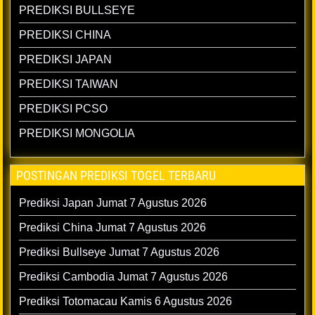
PREDIKSI BULLSEYE
PREDIKSI CHINA
PREDIKSI JAPAN
PREDIKSI TAIWAN
PREDIKSI PCSO
PREDIKSI MONGOLIA
POSTINGAN PREDIKSI TOGEL TERBARU
Prediksi Japan Jumat 7 Agustus 2026
Prediksi China Jumat 7 Agustus 2026
Prediksi Bullseye Jumat 7 Agustus 2026
Prediksi Cambodia Jumat 7 Agustus 2026
Prediksi Totomacau Kamis 6 Agustus 2026