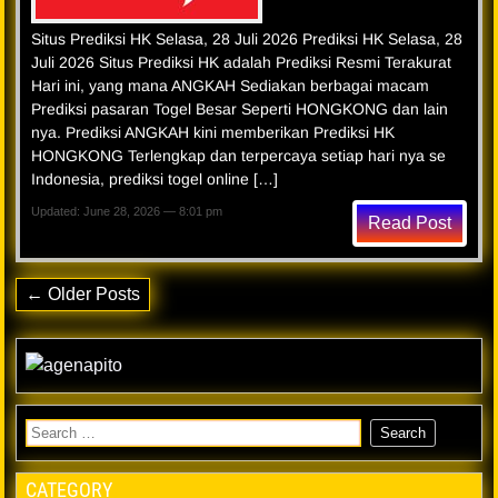
Situs Prediksi HK Selasa, 28 Juli 2026 Prediksi HK Selasa, 28
Juli 2026 Situs Prediksi HK adalah Prediksi Resmi Terakurat
Hari ini, yang mana ANGKAH Sediakan berbagai macam
Prediksi pasaran Togel Besar Seperti HONGKONG dan lain
nya. Prediksi ANGKAH kini memberikan Prediksi HK
HONGKONG Terlengkap dan terpercaya setiap hari nya se
Indonesia, prediksi togel online […]
Updated: June 28, 2026 — 8:01 pm
Read Post
← Older Posts
CATEGORY