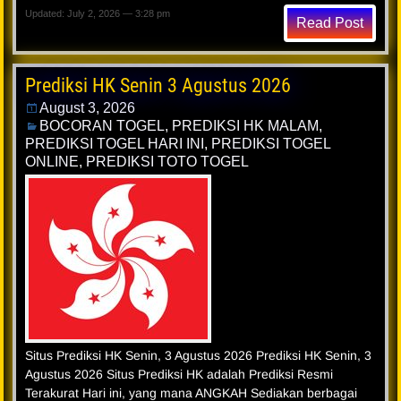
Updated: July 2, 2026 — 3:28 pm
Read Post
Prediksi HK Senin 3 Agustus 2026
August 3, 2026
BOCORAN TOGEL
,
PREDIKSI HK MALAM
,
PREDIKSI TOGEL HARI INI
,
PREDIKSI TOGEL
ONLINE
,
PREDIKSI TOTO TOGEL
Situs Prediksi HK Senin, 3 Agustus 2026 Prediksi HK Senin, 3
Agustus 2026 Situs Prediksi HK adalah Prediksi Resmi
Terakurat Hari ini, yang mana ANGKAH Sediakan berbagai