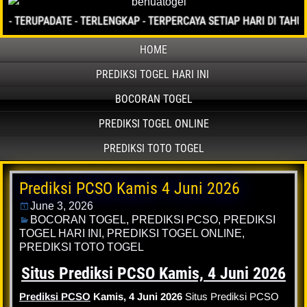
 TERUPADATE - TERLENGKAP - TERPERCAYA SETIAP HARI DI TAHUN 2
HOME
PREDIKSI TOGEL HARI INI
BOCORAN TOGEL
PREDIKSI TOGEL ONLINE
PREDIKSI TOTO TOGEL
Prediksi PCSO Kamis 4 Juni 2026
June 3, 2026
BOCORAN TOGEL
,
PREDIKSI PCSO
,
PREDIKSI
TOGEL HARI INI
,
PREDIKSI TOGEL ONLINE
,
PREDIKSI TOTO TOGEL
Situs Prediksi PCSO Kamis, 4 Juni 2026
Prediksi PCSO
Kamis, 4 Juni 2026
Situs Prediksi PCSO