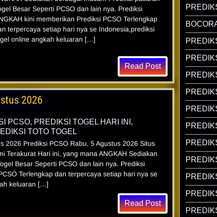
PREDIKS
ogel Besar Seperti PCSO dan lain nya. Prediksi
NGKAH kini memberikan Prediksi PCSO Terlengkap
BOCORA
an terpercaya setiap hari nya se Indonesia,prediksi
ogel online angkah keluaran […]
PREDIK
PREDIK
Read Post
PREDIK
PREDIK
ustus 2026
PREDIK
SI PCSO
,
PREDIKSI TOGEL HARI INI
,
PREDIK
EDIKSI TOTO TOGEL
PREDIK
us 2026 Prediksi PCSO Rabu, 5 Agustus 2026 Situs
mi Terakurat Hari ini, yang mana ANGKAH Sediakan
PREDIK
gel Besar Seperti PCSO dan lain nya. Prediksi
CSO Terlengkap dan terpercaya setiap hari nya se
PREDIK
kah keluaran […]
PREDIK
Read Post
PREDIK