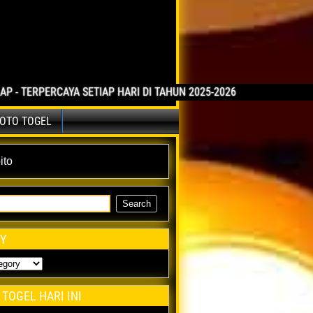
AYA SETIAP HARI DI TAHUN 2025-2026
TOTO TOGEL
Y
 TOGEL HARI INI