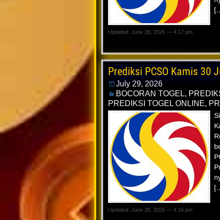
[
Updated: June 28, 2026 — 4:17 pm
Prediksi PCSO Kamis 30 J
July 29, 2026
BOCORAN TOGEL
,
PREDIK
PREDIKSI TOGEL ONLINE
,
PR
S
K
R
b
P
P
n
[
Updated: June 28, 2026 — 4:16 pm