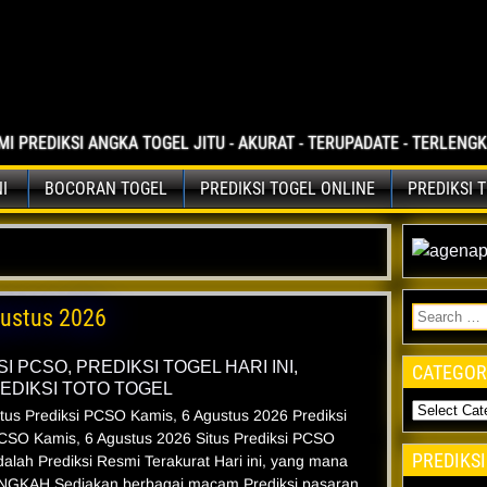
ANGKA TOGEL JITU - AKURAT - TERUPADATE - TERLENGKAP - TERPERC
I
BOCORAN TOGEL
PREDIKSI TOGEL ONLINE
PREDIKSI 
gustus 2026
SI PCSO
,
PREDIKSI TOGEL HARI INI
,
CATEGOR
EDIKSI TOTO TOGEL
itus Prediksi PCSO Kamis, 6 Agustus 2026 Prediksi
CSO Kamis, 6 Agustus 2026 Situs Prediksi PCSO
PREDIKSI
dalah Prediksi Resmi Terakurat Hari ini, yang mana
NGKAH Sediakan berbagai macam Prediksi pasaran