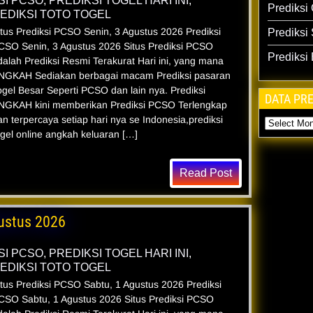
SI PCSO
,
PREDIKSI TOGEL HARI INI
,
Prediksi
EDIKSI TOTO TOGEL
itus Prediksi PCSO Senin, 3 Agustus 2026 Prediksi
Prediksi
CSO Senin, 3 Agustus 2026 Situs Prediksi PCSO
Prediksi
dalah Prediksi Resmi Terakurat Hari ini, yang mana
NGKAH Sediakan berbagai macam Prediksi pasaran
ogel Besar Seperti PCSO dan lain nya. Prediksi
DATA PRE
NGKAH kini memberikan Prediksi PCSO Terlengkap
an terpercaya setiap hari nya se Indonesia,prediksi
ogel online angkah keluaran […]
Read Post
ustus 2026
SI PCSO
,
PREDIKSI TOGEL HARI INI
,
EDIKSI TOTO TOGEL
itus Prediksi PCSO Sabtu, 1 Agustus 2026 Prediksi
CSO Sabtu, 1 Agustus 2026 Situs Prediksi PCSO