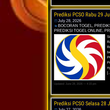
Prediksi PCSO Rabu 29 Ju
July 28, 2026
BOCORAN TOGEL
,
PREDIK
PREDIKSI TOGEL ONLINE
,
PR
S
R
R
b
P
P
n
[
Updated: June 28, 2026 — 4:15 pm
Prediksi PCSO Selasa 28 J
July 27, 2026