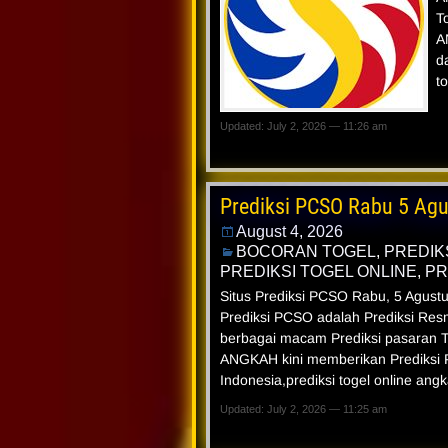
T
A
d
t
Updated: July 2, 2026 — 11:26 am
Prediksi PCSO Rabu 5 Ag
August 4, 2026
BOCORAN TOGEL
,
PREDIK
PREDIKSI TOGEL ONLINE
,
PR
Situs Prediksi PCSO Rabu, 5 Agust
Prediksi PCSO adalah Prediksi Res
berbagai macam Prediksi pasaran To
ANGKAH kini memberikan Prediksi P
Indonesia,prediksi togel online ang
Updated: July 2, 2026 — 11:25 am