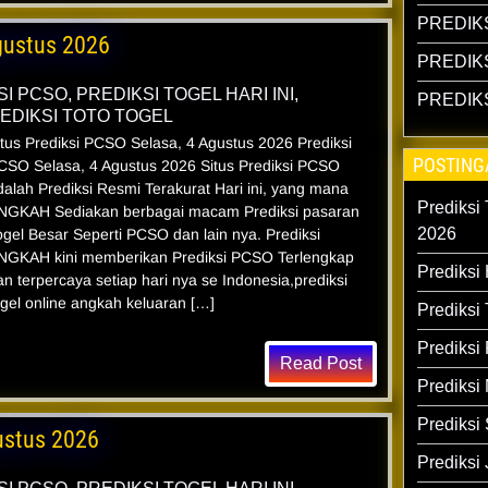
PREDIK
gustus 2026
PREDIK
SI PCSO
,
PREDIKSI TOGEL HARI INI
,
PREDIK
EDIKSI TOTO TOGEL
itus Prediksi PCSO Selasa, 4 Agustus 2026 Prediksi
POSTING
CSO Selasa, 4 Agustus 2026 Situs Prediksi PCSO
dalah Prediksi Resmi Terakurat Hari ini, yang mana
Prediksi
NGKAH Sediakan berbagai macam Prediksi pasaran
2026
ogel Besar Seperti PCSO dan lain nya. Prediksi
NGKAH kini memberikan Prediksi PCSO Terlengkap
Prediksi
an terpercaya setiap hari nya se Indonesia,prediksi
ogel online angkah keluaran […]
Prediksi
Prediksi
Read Post
Prediksi
Prediksi
ustus 2026
Prediksi