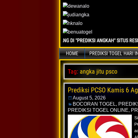
SELAMAT DATANG DI "PREDIKSI ANGKAH" SITUS RESMI PREDIKSI 
HOME
PREDIKSI TOGEL HARI IN
Tag:
angka jitu psco
Prediksi PCSO Kamis 6 A
August 5, 2026
BOCORAN TOGEL
,
PREDIK
PREDIKSI TOGEL ONLINE
,
PR
S
P
a
A