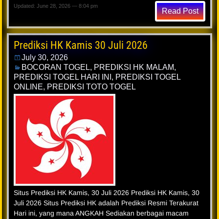
Updated: June 28, 2026 — 8:04 pm
Read Post
Prediksi HK Kamis 30 Juli 2026
July 30, 2026
BOCORAN TOGEL
,
PREDIKSI HK MALAM
,
PREDIKSI TOGEL HARI INI
,
PREDIKSI TOGEL
ONLINE
,
PREDIKSI TOTO TOGEL
Situs Prediksi HK Kamis, 30 Juli 2026 Prediksi HK Kamis, 30
Juli 2026 Situs Prediksi HK adalah Prediksi Resmi Terakurat
Hari ini, yang mana ANGKAH Sediakan berbagai macam