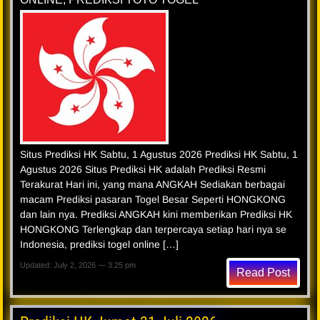
Situs Prediksi HK Sabtu, 1 Agustus 2026 Prediksi HK Sabtu, 1
Agustus 2026 Situs Prediksi HK adalah Prediksi Resmi
Terakurat Hari ini, yang mana ANGKAH Sediakan berbagai
macam Prediksi pasaran Togel Besar Seperti HONGKONG
dan lain nya. Prediksi ANGKAH kini memberikan Prediksi HK
HONGKONG Terlengkap dan terpercaya setiap hari nya se
Indonesia, prediksi togel online […]
Updated: July 2, 2026 — 3:25 pm
Read Post