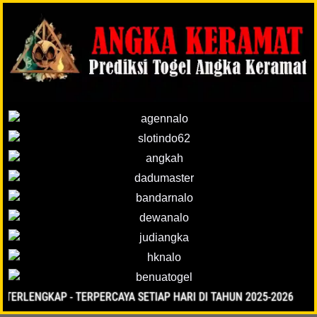
ENGKAP - TERPERCAYA SETIAP HARI DI TAHUN 2025-2026