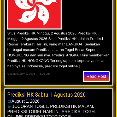
Situs Prediksi HK Minggu, 2 Agustus 2026 Prediksi HK
Minggu, 2 Agustus 2026 Situs Prediksi HK adalah Prediksi
Resmi Terakurat Hari ini, yang mana ANGKAH Sediakan
berbagai macam Prediksi pasaran Togel Besar Seperti
HONGKONG dan lain nya. Prediksi ANGKAH kini memberikan
Prediksi HK HONGKONG Terlengkap dan terpercaya setiap
hari nya se Indonesia, prediksi togel online […]
Updated: July 2, 2026 — 3:26 pm
Read Post
Prediksi HK Sabtu 1 Agustus 2026
August 1, 2026
BOCORAN TOGEL
,
PREDIKSI HK MALAM
,
PREDIKSI TOGEL HARI INI
,
PREDIKSI TOGEL
ONLINE
,
PREDIKSI TOTO TOGEL