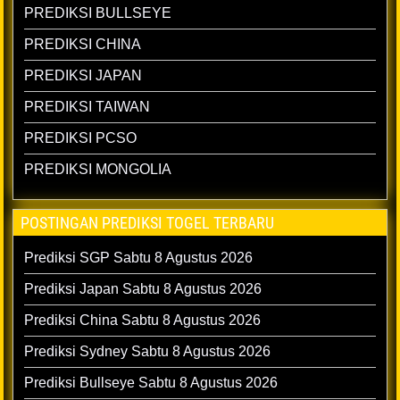
PREDIKSI BULLSEYE
PREDIKSI CHINA
PREDIKSI JAPAN
PREDIKSI TAIWAN
PREDIKSI PCSO
PREDIKSI MONGOLIA
POSTINGAN PREDIKSI TOGEL TERBARU
Prediksi SGP Sabtu 8 Agustus 2026
Prediksi Japan Sabtu 8 Agustus 2026
Prediksi China Sabtu 8 Agustus 2026
Prediksi Sydney Sabtu 8 Agustus 2026
Prediksi Bullseye Sabtu 8 Agustus 2026