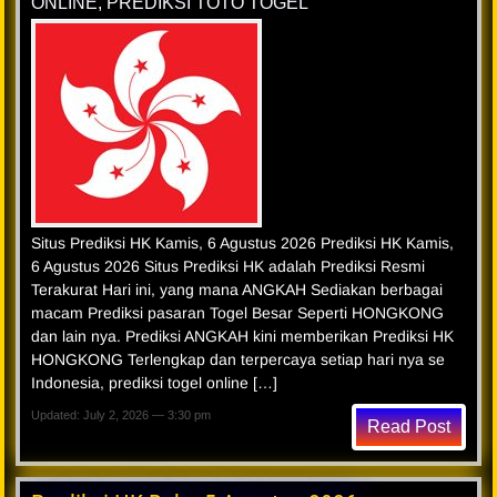
ONLINE
,
PREDIKSI TOTO TOGEL
Situs Prediksi HK Kamis, 6 Agustus 2026 Prediksi HK Kamis,
6 Agustus 2026 Situs Prediksi HK adalah Prediksi Resmi
Terakurat Hari ini, yang mana ANGKAH Sediakan berbagai
macam Prediksi pasaran Togel Besar Seperti HONGKONG
dan lain nya. Prediksi ANGKAH kini memberikan Prediksi HK
HONGKONG Terlengkap dan terpercaya setiap hari nya se
Indonesia, prediksi togel online […]
Updated: July 2, 2026 — 3:30 pm
Read Post