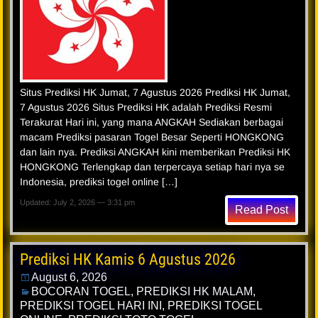
Situs Prediksi HK Jumat, 7 Agustus 2026 Prediksi HK Jumat,
7 Agustus 2026 Situs Prediksi HK adalah Prediksi Resmi
Terakurat Hari ini, yang mana ANGKAH Sediakan berbagai
macam Prediksi pasaran Togel Besar Seperti HONGKONG
dan lain nya. Prediksi ANGKAH kini memberikan Prediksi HK
HONGKONG Terlengkap dan terpercaya setiap hari nya se
Indonesia, prediksi togel online […]
Updated: July 2, 2026 — 3:31 pm
Read Post
Prediksi HK Kamis 6 Agustus 2026
August 6, 2026
BOCORAN TOGEL
,
PREDIKSI HK MALAM
,
PREDIKSI TOGEL HARI INI
,
PREDIKSI TOGEL