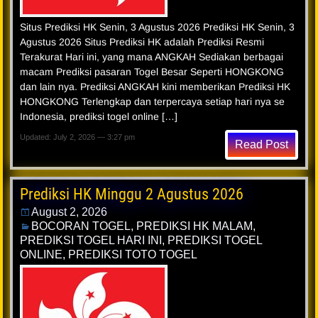
Situs Prediksi HK Senin, 3 Agustus 2026 Prediksi HK Senin, 3
Agustus 2026 Situs Prediksi HK adalah Prediksi Resmi
Terakurat Hari ini, yang mana ANGKAH Sediakan berbagai
macam Prediksi pasaran Togel Besar Seperti HONGKONG
dan lain nya. Prediksi ANGKAH kini memberikan Prediksi HK
HONGKONG Terlengkap dan terpercaya setiap hari nya se
Indonesia, prediksi togel online […]
Updated: July 2, 2026 — 3:27 pm
Read Post
Prediksi HK Minggu 2 Agustus 2026
August 2, 2026
BOCORAN TOGEL
,
PREDIKSI HK MALAM
,
PREDIKSI TOGEL HARI INI
,
PREDIKSI TOGEL
ONLINE
,
PREDIKSI TOTO TOGEL