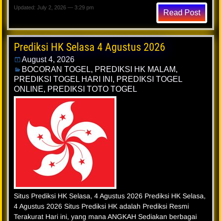
Updated: July 2, 2026 — 3:29 pm
Read Post
Prediksi HK Selasa 4 Agustus 2026
August 4, 2026
BOCORAN TOGEL
,
PREDIKSI HK MALAM
,
PREDIKSI TOGEL HARI INI
,
PREDIKSI TOGEL
ONLINE
,
PREDIKSI TOTO TOGEL
Situs Prediksi HK Selasa, 4 Agustus 2026 Prediksi HK Selasa,
4 Agustus 2026 Situs Prediksi HK adalah Prediksi Resmi
Terakurat Hari ini, yang mana ANGKAH Sediakan berbagai