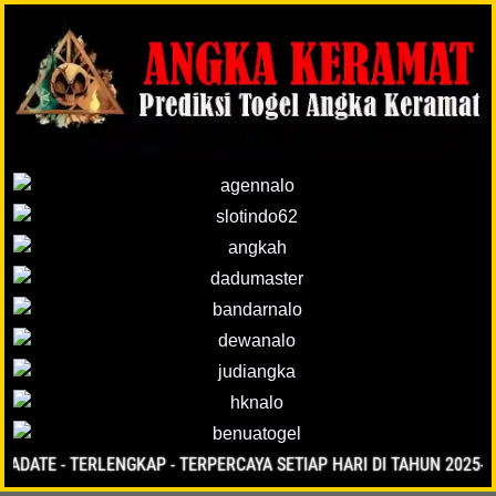
TE - TERLENGKAP - TERPERCAYA SETIAP HARI DI TAHUN 2025-2026