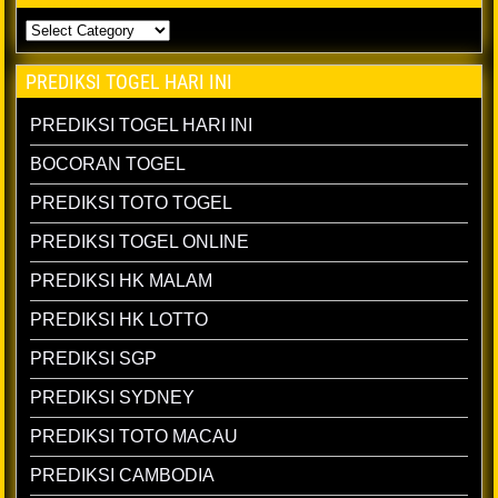
PREDIKSI TOGEL HARI INI
PREDIKSI TOGEL HARI INI
BOCORAN TOGEL
PREDIKSI TOTO TOGEL
PREDIKSI TOGEL ONLINE
PREDIKSI HK MALAM
PREDIKSI HK LOTTO
PREDIKSI SGP
PREDIKSI SYDNEY
PREDIKSI TOTO MACAU
PREDIKSI CAMBODIA