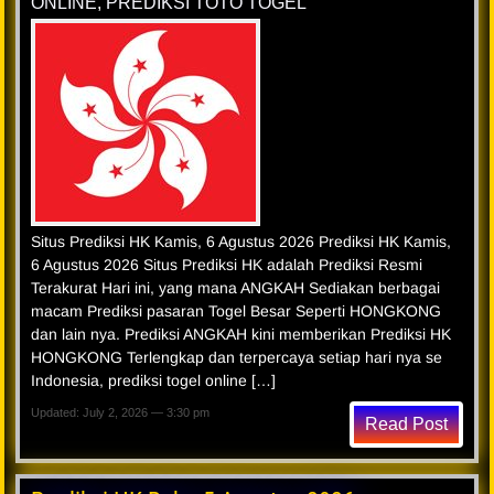
ONLINE
,
PREDIKSI TOTO TOGEL
Situs Prediksi HK Kamis, 6 Agustus 2026 Prediksi HK Kamis,
6 Agustus 2026 Situs Prediksi HK adalah Prediksi Resmi
Terakurat Hari ini, yang mana ANGKAH Sediakan berbagai
macam Prediksi pasaran Togel Besar Seperti HONGKONG
dan lain nya. Prediksi ANGKAH kini memberikan Prediksi HK
HONGKONG Terlengkap dan terpercaya setiap hari nya se
Indonesia, prediksi togel online […]
Updated: July 2, 2026 — 3:30 pm
Read Post