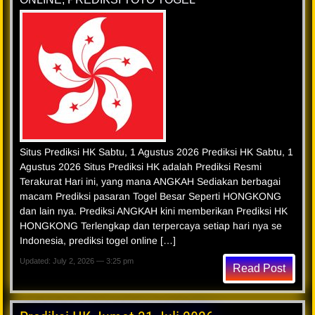
Situs Prediksi HK Sabtu, 1 Agustus 2026 Prediksi HK Sabtu, 1
Agustus 2026 Situs Prediksi HK adalah Prediksi Resmi
Terakurat Hari ini, yang mana ANGKAH Sediakan berbagai
macam Prediksi pasaran Togel Besar Seperti HONGKONG
dan lain nya. Prediksi ANGKAH kini memberikan Prediksi HK
HONGKONG Terlengkap dan terpercaya setiap hari nya se
Indonesia, prediksi togel online […]
Updated: July 2, 2026 — 3:25 pm
Read Post