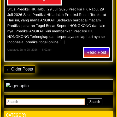
Situs Prediksi HK Rabu, 29 Juli 2026 Prediksi HK Rabu, 29
Juli 2026 Situs Prediksi HK adalah Prediksi Resmi Terakurat
Hari ini, yang mana ANGKAH Sediakan berbagai macam
Prediksi pasaran Togel Besar Seperti HONGKONG dan lain
nya. Prediksi ANGKAH kini memberikan Prediksi HK
HONGKONG Terlengkap dan terpercaya setiap hari nya se
Indonesia, prediksi togel online […]
Updated: June 28, 2026 — 8:02 pm
Read Post
← Older Posts
CATEGORY