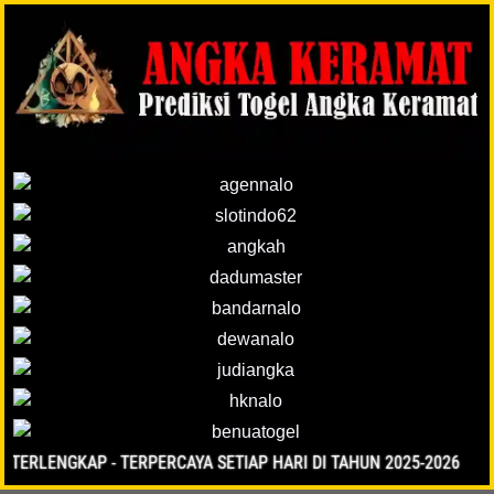
ENGKAP - TERPERCAYA SETIAP HARI DI TAHUN 2025-2026