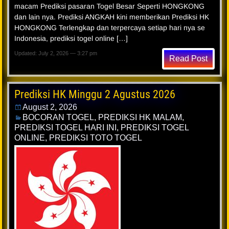
macam Prediksi pasaran Togel Besar Seperti HONGKONG
dan lain nya. Prediksi ANGKAH kini memberikan Prediksi HK
HONGKONG Terlengkap dan terpercaya setiap hari nya se
Indonesia, prediksi togel online […]
Updated: July 2, 2026 — 3:27 pm
Read Post
Prediksi HK Minggu 2 Agustus 2026
August 2, 2026
BOCORAN TOGEL
,
PREDIKSI HK MALAM
,
PREDIKSI TOGEL HARI INI
,
PREDIKSI TOGEL
ONLINE
,
PREDIKSI TOTO TOGEL