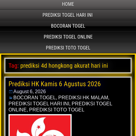
HOME
PREDIKSI TOGEL HARI INI
BOCORAN TOGEL
PREDIKSI TOGEL ONLINE
PREDIKSI TOTO TOGEL
Tag:
prediksi 4d hongkong akurat hari ini
Prediksi HK Kamis 6 Agustus 2026
August 6, 2026
BOCORAN TOGEL
,
PREDIKSI HK MALAM
,
PREDIKSI TOGEL HARI INI
,
PREDIKSI TOGEL
ONLINE
,
PREDIKSI TOTO TOGEL