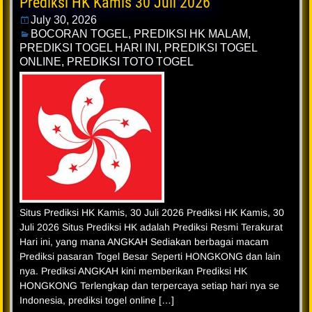
Prediksi HK Kamis 30 Juli 2026
July 30, 2026
BOCORAN TOGEL
,
PREDIKSI HK MALAM
,
PREDIKSI TOGEL HARI INI
,
PREDIKSI TOGEL
ONLINE
,
PREDIKSI TOTO TOGEL
Situs Prediksi HK Kamis, 30 Juli 2026 Prediksi HK Kamis, 30
Juli 2026 Situs Prediksi HK adalah Prediksi Resmi Terakurat
Hari ini, yang mana ANGKAH Sediakan berbagai macam
Prediksi pasaran Togel Besar Seperti HONGKONG dan lain
nya. Prediksi ANGKAH kini memberikan Prediksi HK
HONGKONG Terlengkap dan terpercaya setiap hari nya se
Indonesia, prediksi togel online […]