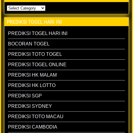
PREDIKSI TOGEL HARI INI
PREDIKSI TOGEL HARI INI
BOCORAN TOGEL
PREDIKSI TOTO TOGEL
PREDIKSI TOGEL ONLINE
PREDIKSI HK MALAM
PREDIKSI HK LOTTO
PREDIKSI SGP
PREDIKSI SYDNEY
PREDIKSI TOTO MACAU
PREDIKSI CAMBODIA