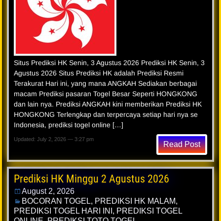
Situs Prediksi HK Senin, 3 Agustus 2026 Prediksi HK Senin, 3
Agustus 2026 Situs Prediksi HK adalah Prediksi Resmi
Terakurat Hari ini, yang mana ANGKAH Sediakan berbagai
macam Prediksi pasaran Togel Besar Seperti HONGKONG
dan lain nya. Prediksi ANGKAH kini memberikan Prediksi HK
HONGKONG Terlengkap dan terpercaya setiap hari nya se
Indonesia, prediksi togel online […]
Updated: July 2, 2026 — 3:27 pm
Read Post
Prediksi HK Minggu 2 Agustus 2026
August 2, 2026
BOCORAN TOGEL
,
PREDIKSI HK MALAM
,
PREDIKSI TOGEL HARI INI
,
PREDIKSI TOGEL
ONLINE
,
PREDIKSI TOTO TOGEL