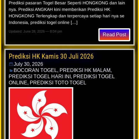
Prediksi pasaran Togel Besar Seperti HONGKONG dan lain
nya. Prediksi ANGKAH kini memberikan Prediksi HK
HONGKONG Terlengkap dan terpercaya setiap hari nya se
Indonesia, prediksi togel online […]
Updated: June 28, 2026 — 8:04 pm
Read Post
Prediksi HK Kamis 30 Juli 2026
July 30, 2026
BOCORAN TOGEL
,
PREDIKSI HK MALAM
,
PREDIKSI TOGEL HARI INI
,
PREDIKSI TOGEL
ONLINE
,
PREDIKSI TOTO TOGEL