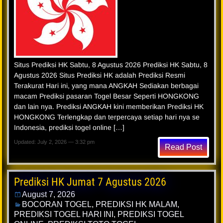
Situs Prediksi HK Sabtu, 8 Agustus 2026 Prediksi HK Sabtu, 8
Agustus 2026 Situs Prediksi HK adalah Prediksi Resmi
Terakurat Hari ini, yang mana ANGKAH Sediakan berbagai
macam Prediksi pasaran Togel Besar Seperti HONGKONG
dan lain nya. Prediksi ANGKAH kini memberikan Prediksi HK
HONGKONG Terlengkap dan terpercaya setiap hari nya se
Indonesia, prediksi togel online […]
Updated: July 2, 2026 — 3:32 pm
Read Post
Prediksi HK Jumat 7 Agustus 2026
August 7, 2026
BOCORAN TOGEL
,
PREDIKSI HK MALAM
,
PREDIKSI TOGEL HARI INI
,
PREDIKSI TOGEL