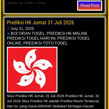
Updated: July 2, 2026 — 3:25 pm
Read Post
Prediksi HK Jumat 31 Juli 2026
July 31, 2026
BOCORAN TOGEL
,
PREDIKSI HK MALAM
,
PREDIKSI TOGEL HARI INI
,
PREDIKSI TOGEL
ONLINE
,
PREDIKSI TOTO TOGEL
Situs Prediksi HK Jumat, 31 Juli 2026 Prediksi HK Jumat, 31
Juli 2026 Situs Prediksi HK adalah Prediksi Resmi Terakurat
Hari ini, yang mana ANGKAH Sediakan berbagai macam