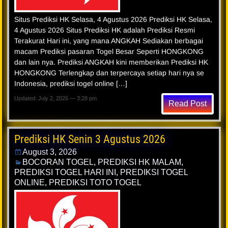
Situs Prediksi HK Selasa, 4 Agustus 2026 Prediksi HK Selasa,
4 Agustus 2026 Situs Prediksi HK adalah Prediksi Resmi
Terakurat Hari ini, yang mana ANGKAH Sediakan berbagai
macam Prediksi pasaran Togel Besar Seperti HONGKONG
dan lain nya. Prediksi ANGKAH kini memberikan Prediksi HK
HONGKONG Terlengkap dan terpercaya setiap hari nya se
Indonesia, prediksi togel online […]
Updated: July 2, 2026 — 3:28 pm
Read Post
Prediksi HK Senin 3 Agustus 2026
August 3, 2026
BOCORAN TOGEL
,
PREDIKSI HK MALAM
,
PREDIKSI TOGEL HARI INI
,
PREDIKSI TOGEL
ONLINE
,
PREDIKSI TOTO TOGEL