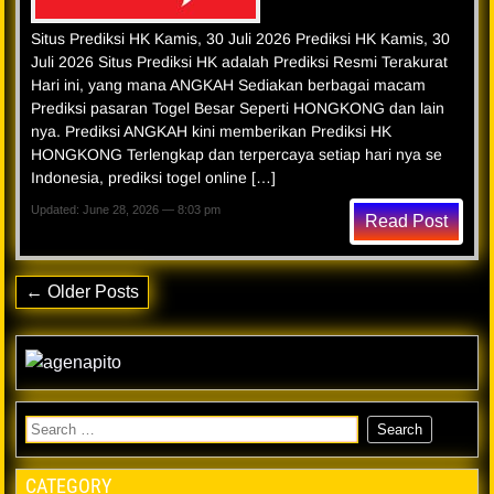
Situs Prediksi HK Kamis, 30 Juli 2026 Prediksi HK Kamis, 30
Juli 2026 Situs Prediksi HK adalah Prediksi Resmi Terakurat
Hari ini, yang mana ANGKAH Sediakan berbagai macam
Prediksi pasaran Togel Besar Seperti HONGKONG dan lain
nya. Prediksi ANGKAH kini memberikan Prediksi HK
HONGKONG Terlengkap dan terpercaya setiap hari nya se
Indonesia, prediksi togel online […]
Updated: June 28, 2026 — 8:03 pm
Read Post
← Older Posts
CATEGORY