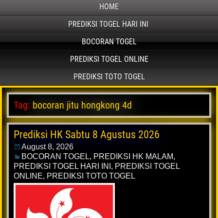
HOME
PREDIKSI TOGEL HARI INI
BOCORAN TOGEL
PREDIKSI TOGEL ONLINE
PREDIKSI TOTO TOGEL
Tag:
bocoran jitu hongkong 4d
Prediksi HK Sabtu 8 Agustus 2026
August 8, 2026
BOCORAN TOGEL
,
PREDIKSI HK MALAM
,
PREDIKSI TOGEL HARI INI
,
PREDIKSI TOGEL
ONLINE
,
PREDIKSI TOTO TOGEL