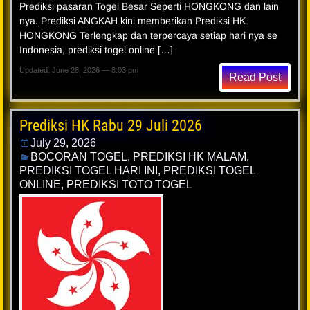
Prediksi pasaran Togel Besar Seperti HONGKONG dan lain
nya. Prediksi ANGKAH kini memberikan Prediksi HK
HONGKONG Terlengkap dan terpercaya setiap hari nya se
Indonesia, prediksi togel online […]
Updated: June 28, 2026 — 8:03 pm
Read Post
Prediksi HK Rabu 29 Juli 2026
July 29, 2026
BOCORAN TOGEL
,
PREDIKSI HK MALAM
,
PREDIKSI TOGEL HARI INI
,
PREDIKSI TOGEL
ONLINE
,
PREDIKSI TOTO TOGEL