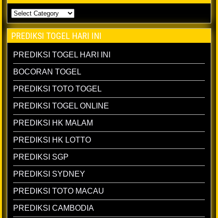
PREDIKSI TOGEL HARI INI
PREDIKSI TOGEL HARI INI
BOCORAN TOGEL
PREDIKSI TOTO TOGEL
PREDIKSI TOGEL ONLINE
PREDIKSI HK MALAM
PREDIKSI HK LOTTO
PREDIKSI SGP
PREDIKSI SYDNEY
PREDIKSI TOTO MACAU
PREDIKSI CAMBODIA