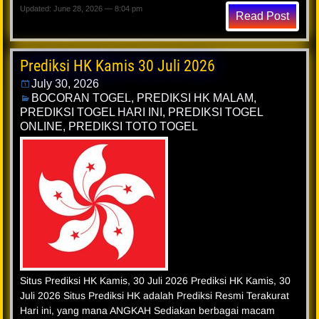
Updated: June 28, 2026 — 8:04 pm
Read Post
Prediksi HK Kamis 30 Juli 2026
July 30, 2026
BOCORAN TOGEL
,
PREDIKSI HK MALAM
,
PREDIKSI TOGEL HARI INI
,
PREDIKSI TOGEL
ONLINE
,
PREDIKSI TOTO TOGEL
Situs Prediksi HK Kamis, 30 Juli 2026 Prediksi HK Kamis, 30
Juli 2026 Situs Prediksi HK adalah Prediksi Resmi Terakurat
Hari ini, yang mana ANGKAH Sediakan berbagai macam