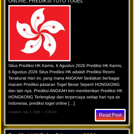
ONLINE
,
PREDIKSI TOTO TOGEL
Situs Prediksi HK Kamis, 6 Agustus 2026 Prediksi HK Kamis,
6 Agustus 2026 Situs Prediksi HK adalah Prediksi Resmi
Terakurat Hari ini, yang mana ANGKAH Sediakan berbagai
macam Prediksi pasaran Togel Besar Seperti HONGKONG
dan lain nya. Prediksi ANGKAH kini memberikan Prediksi HK
HONGKONG Terlengkap dan terpercaya setiap hari nya se
Indonesia, prediksi togel online […]
Updated: July 2, 2026 — 3:30 pm
Read Post