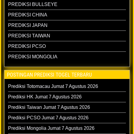
PREDIKSI BULLSEYE
PREDIKSI CHINA
PREDIKSI JAPAN
PREDIKSI TAIWAN
PREDIKSI PCSO
PREDIKSI MONGOLIA
POSTINGAN PREDIKSI TOGEL TERBARU
Prediksi Totomacau Jumat 7 Agustus 2026
Prediksi HK Jumat 7 Agustus 2026
Prediksi Taiwan Jumat 7 Agustus 2026
Prediksi PCSO Jumat 7 Agustus 2026
Prediksi Mongolia Jumat 7 Agustus 2026