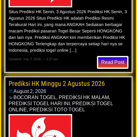
Situs Prediksi HK Senin, 3 Agustus 2026 Prediksi HK Senin, 3
Agustus 2026 Situs Prediksi HK adalah Prediksi Resmi
Terakurat Hari ini, yang mana ANGKAH Sediakan berbagai
macam Prediksi pasaran Togel Besar Seperti HONGKONG
dan lain nya. Prediksi ANGKAH kini memberikan Prediksi HK
HONGKONG Terlengkap dan terpercaya setiap hari nya se
Indonesia, prediksi togel online […]
Updated: July 2, 2026 — 3:27 pm
Read Post
Prediksi HK Minggu 2 Agustus 2026
August 2, 2026
BOCORAN TOGEL
,
PREDIKSI HK MALAM
,
PREDIKSI TOGEL HARI INI
,
PREDIKSI TOGEL
ONLINE
,
PREDIKSI TOTO TOGEL