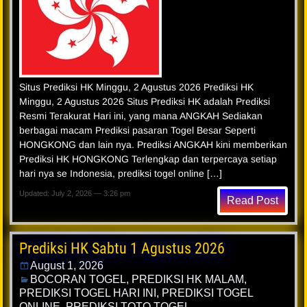
Situs Prediksi HK Minggu, 2 Agustus 2026 Prediksi HK
Minggu, 2 Agustus 2026 Situs Prediksi HK adalah Prediksi
Resmi Terakurat Hari ini, yang mana ANGKAH Sediakan
berbagai macam Prediksi pasaran Togel Besar Seperti
HONGKONG dan lain nya. Prediksi ANGKAH kini memberikan
Prediksi HK HONGKONG Terlengkap dan terpercaya setiap
hari nya se Indonesia, prediksi togel online […]
Updated: July 2, 2026 — 3:26 pm
Read Post
Prediksi HK Sabtu 1 Agustus 2026
August 1, 2026
BOCORAN TOGEL
,
PREDIKSI HK MALAM
,
PREDIKSI TOGEL HARI INI
,
PREDIKSI TOGEL
ONLINE
,
PREDIKSI TOTO TOGEL