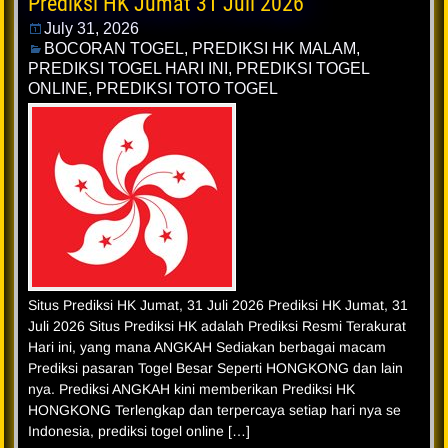
Prediksi HK Jumat 31 Juli 2026
July 31, 2026
BOCORAN TOGEL
,
PREDIKSI HK MALAM
,
PREDIKSI TOGEL HARI INI
,
PREDIKSI TOGEL
ONLINE
,
PREDIKSI TOTO TOGEL
Situs Prediksi HK Jumat, 31 Juli 2026 Prediksi HK Jumat, 31
Juli 2026 Situs Prediksi HK adalah Prediksi Resmi Terakurat
Hari ini, yang mana ANGKAH Sediakan berbagai macam
Prediksi pasaran Togel Besar Seperti HONGKONG dan lain
nya. Prediksi ANGKAH kini memberikan Prediksi HK
HONGKONG Terlengkap dan terpercaya setiap hari nya se
Indonesia, prediksi togel online […]