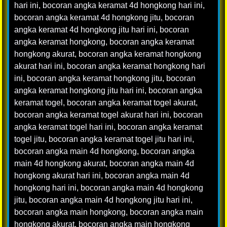
hari ini
,
bocoran angka keramat 4d hongkong hari ini
,
bocoran angka keramat 4d hongkong jitu
,
bocoran
angka keramat 4d hongkong jitu hari ini
,
bocoran
angka keramat hongkong
,
bocoran angka keramat
hongkong akurat
,
bocoran angka keramat hongkong
akurat hari ini
,
bocoran angka keramat hongkong hari
ini
,
bocoran angka keramat hongkong jitu
,
bocoran
angka keramat hongkong jitu hari ini
,
bocoran angka
keramat togel
,
bocoran angka keramat togel akurat
,
bocoran angka keramat togel akurat hari ini
,
bocoran
angka keramat togel hari ini
,
bocoran angka keramat
togel jitu
,
bocoran angka keramat togel jitu hari ini
,
bocoran angka main 4d hongkong
,
bocoran angka
main 4d hongkong akurat
,
bocoran angka main 4d
hongkong akurat hari ini
,
bocoran angka main 4d
hongkong hari ini
,
bocoran angka main 4d hongkong
jitu
,
bocoran angka main 4d hongkong jitu hari ini
,
bocoran angka main hongkong
,
bocoran angka main
hongkong akurat
,
bocoran angka main hongkong