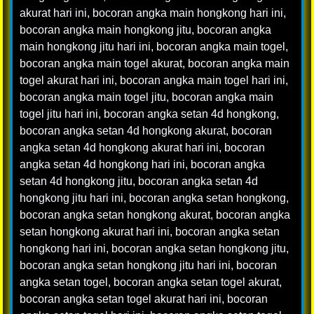
akurat hari ini
,
bocoran angka main hongkong hari ini
,
bocoran angka main hongkong jitu
,
bocoran angka
main hongkong jitu hari ini
,
bocoran angka main togel
,
bocoran angka main togel akurat
,
bocoran angka main
togel akurat hari ini
,
bocoran angka main togel hari ini
,
bocoran angka main togel jitu
,
bocoran angka main
togel jitu hari ini
,
bocoran angka setan 4d hongkong
,
bocoran angka setan 4d hongkong akurat
,
bocoran
angka setan 4d hongkong akurat hari ini
,
bocoran
angka setan 4d hongkong hari ini
,
bocoran angka
setan 4d hongkong jitu
,
bocoran angka setan 4d
hongkong jitu hari ini
,
bocoran angka setan hongkong
,
bocoran angka setan hongkong akurat
,
bocoran angka
setan hongkong akurat hari ini
,
bocoran angka setan
hongkong hari ini
,
bocoran angka setan hongkong jitu
,
bocoran angka setan hongkong jitu hari ini
,
bocoran
angka setan togel
,
bocoran angka setan togel akurat
,
bocoran angka setan togel akurat hari ini
,
bocoran