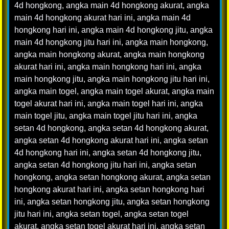
4d hongkong
,
angka main 4d hongkong akurat
,
angka
main 4d hongkong akurat hari ini
,
angka main 4d
hongkong hari ini
,
angka main 4d hongkong jitu
,
angka
main 4d hongkong jitu hari ini
,
angka main hongkong
,
angka main hongkong akurat
,
angka main hongkong
akurat hari ini
,
angka main hongkong hari ini
,
angka
main hongkong jitu
,
angka main hongkong jitu hari ini
,
angka main togel
,
angka main togel akurat
,
angka main
togel akurat hari ini
,
angka main togel hari ini
,
angka
main togel jitu
,
angka main togel jitu hari ini
,
angka
setan 4d hongkong
,
angka setan 4d hongkong akurat
,
angka setan 4d hongkong akurat hari ini
,
angka setan
4d hongkong hari ini
,
angka setan 4d hongkong jitu
,
angka setan 4d hongkong jitu hari ini
,
angka setan
hongkong
,
angka setan hongkong akurat
,
angka setan
hongkong akurat hari ini
,
angka setan hongkong hari
ini
,
angka setan hongkong jitu
,
angka setan hongkong
jitu hari ini
,
angka setan togel
,
angka setan togel
akurat
,
angka setan togel akurat hari ini
,
angka setan