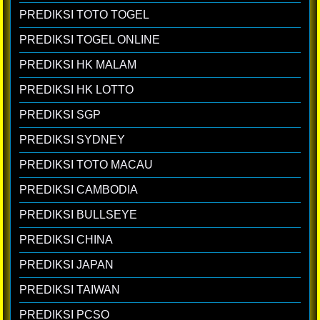
PREDIKSI TOTO TOGEL
PREDIKSI TOGEL ONLINE
PREDIKSI HK MALAM
PREDIKSI HK LOTTO
PREDIKSI SGP
PREDIKSI SYDNEY
PREDIKSI TOTO MACAU
PREDIKSI CAMBODIA
PREDIKSI BULLSEYE
PREDIKSI CHINA
PREDIKSI JAPAN
PREDIKSI TAIWAN
PREDIKSI PCSO