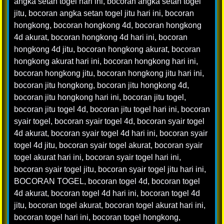
angka setan togel hari ini
,
bocoran angka setan togel
jitu
,
bocoran angka setan togel jitu hari ini
,
bocoran
hongkong
,
bocoran hongkong 4d
,
bocoran hongkong
4d akurat
,
bocoran hongkong 4d hari ini
,
bocoran
hongkong 4d jitu
,
bocoran hongkong akurat
,
bocoran
hongkong akurat hari ini
,
bocoran hongkong hari ini
,
bocoran hongkong jitu
,
bocoran hongkong jitu hari ini
,
bocoran jitu hongkong
,
bocoran jitu hongkong 4d
,
bocoran jitu hongkong hari ini
,
bocoran jitu togel
,
bocoran jitu togel 4d
,
bocoran jitu togel hari ini
,
bocoran
syair togel
,
bocoran syair togel 4d
,
bocoran syair togel
4d akurat
,
bocoran syair togel 4d hari ini
,
bocoran syair
togel 4d jitu
,
bocoran syair togel akurat
,
bocoran syair
togel akurat hari ini
,
bocoran syair togel hari ini
,
bocoran syair togel jitu
,
bocoran syair togel jitu hari ini
,
BOCORAN TOGEL
,
bocoran togel 4d
,
bocoran togel
4d akurat
,
bocoran togel 4d hari ini
,
bocoran togel 4d
jitu
,
bocoran togel akurat
,
bocoran togel akurat hari ini
,
bocoran togel hari ini
,
bocoran togel hongkong
,