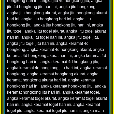
hongkong hari ini
,
angka jitu 4d hongkong jitu
,
angka
jitu 4d hongkong jitu hari ini
,
angka jitu hongkong
,
angka jitu hongkong akurat
,
angka jitu hongkong akurat
hari ini
,
angka jitu hongkong hari ini
,
angka jitu
hongkong jitu
,
angka jitu hongkong jitu hari ini
,
angka
jitu togel
,
angka jitu togel akurat
,
angka jitu togel akurat
hari ini
,
angka jitu togel hari ini
,
angka jitu togel jitu
,
angka jitu togel jitu hari ini
,
angka keramat 4d
hongkong
,
angka keramat 4d hongkong akurat
,
angka
keramat 4d hongkong akurat hari ini
,
angka keramat 4d
hongkong hari ini
,
angka keramat 4d hongkong jitu
,
angka keramat 4d hongkong jitu hari ini
,
angka keramat
hongkong
,
angka keramat hongkong akurat
,
angka
keramat hongkong akurat hari ini
,
angka keramat
hongkong hari ini
,
angka keramat hongkong jitu
,
angka
keramat hongkong jitu hari ini
,
angka keramat togel
,
angka keramat togel akurat
,
angka keramat togel akurat
hari ini
,
angka keramat togel hari ini
,
angka keramat
togel jitu
,
angka keramat togel jitu hari ini
,
angka main