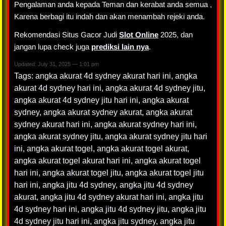
Pengalaman anda kepada Teman dan kerabat anda semua ,
Karena berbagi itu indah dan akan menambah rejeki anda.
Rekomendasi Situs Gacor Judi
Slot Online
2025, dan
jangan lupa check juga
prediksi lain nya
.
Updated: July 31, 2025 — 1:01 pm
Tags:
angka akurat 4d sydney akurat hari ini
,
angka
akurat 4d sydney hari ini
,
angka akurat 4d sydney jitu
,
angka akurat 4d sydney jitu hari ini
,
angka akurat
sydney
,
angka akurat sydney akurat
,
angka akurat
sydney akurat hari ini
,
angka akurat sydney hari ini
,
angka akurat sydney jitu
,
angka akurat sydney jitu hari
ini
,
angka akurat togel
,
angka akurat togel akurat
,
angka akurat togel akurat hari ini
,
angka akurat togel
hari ini
,
angka akurat togel jitu
,
angka akurat togel jitu
hari ini
,
angka jitu 4d sydney
,
angka jitu 4d sydney
akurat
,
angka jitu 4d sydney akurat hari ini
,
angka jitu
4d sydney hari ini
,
angka jitu 4d sydney jitu
,
angka jitu
4d sydney jitu hari ini
,
angka jitu sydney
,
angka jitu