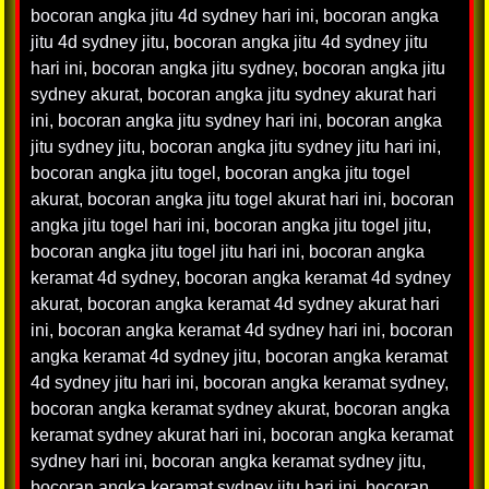
bocoran angka jitu 4d sydney hari ini
,
bocoran angka
jitu 4d sydney jitu
,
bocoran angka jitu 4d sydney jitu
hari ini
,
bocoran angka jitu sydney
,
bocoran angka jitu
sydney akurat
,
bocoran angka jitu sydney akurat hari
ini
,
bocoran angka jitu sydney hari ini
,
bocoran angka
jitu sydney jitu
,
bocoran angka jitu sydney jitu hari ini
,
bocoran angka jitu togel
,
bocoran angka jitu togel
akurat
,
bocoran angka jitu togel akurat hari ini
,
bocoran
angka jitu togel hari ini
,
bocoran angka jitu togel jitu
,
bocoran angka jitu togel jitu hari ini
,
bocoran angka
keramat 4d sydney
,
bocoran angka keramat 4d sydney
akurat
,
bocoran angka keramat 4d sydney akurat hari
ini
,
bocoran angka keramat 4d sydney hari ini
,
bocoran
angka keramat 4d sydney jitu
,
bocoran angka keramat
4d sydney jitu hari ini
,
bocoran angka keramat sydney
,
bocoran angka keramat sydney akurat
,
bocoran angka
keramat sydney akurat hari ini
,
bocoran angka keramat
sydney hari ini
,
bocoran angka keramat sydney jitu
,
bocoran angka keramat sydney jitu hari ini
,
bocoran