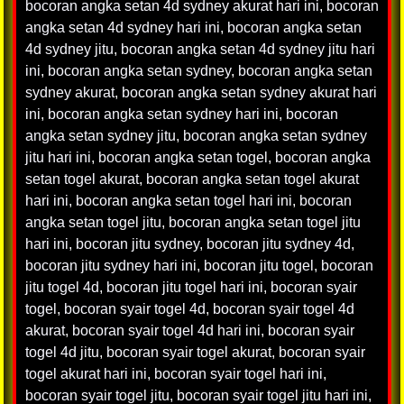
bocoran angka setan 4d sydney akurat hari ini
,
bocoran
angka setan 4d sydney hari ini
,
bocoran angka setan
4d sydney jitu
,
bocoran angka setan 4d sydney jitu hari
ini
,
bocoran angka setan sydney
,
bocoran angka setan
sydney akurat
,
bocoran angka setan sydney akurat hari
ini
,
bocoran angka setan sydney hari ini
,
bocoran
angka setan sydney jitu
,
bocoran angka setan sydney
jitu hari ini
,
bocoran angka setan togel
,
bocoran angka
setan togel akurat
,
bocoran angka setan togel akurat
hari ini
,
bocoran angka setan togel hari ini
,
bocoran
angka setan togel jitu
,
bocoran angka setan togel jitu
hari ini
,
bocoran jitu sydney
,
bocoran jitu sydney 4d
,
bocoran jitu sydney hari ini
,
bocoran jitu togel
,
bocoran
jitu togel 4d
,
bocoran jitu togel hari ini
,
bocoran syair
togel
,
bocoran syair togel 4d
,
bocoran syair togel 4d
akurat
,
bocoran syair togel 4d hari ini
,
bocoran syair
togel 4d jitu
,
bocoran syair togel akurat
,
bocoran syair
togel akurat hari ini
,
bocoran syair togel hari ini
,
bocoran syair togel jitu
,
bocoran syair togel jitu hari ini
,