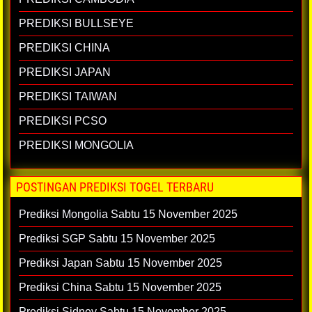
PREDIKSI BULLSEYE
PREDIKSI CHINA
PREDIKSI JAPAN
PREDIKSI TAIWAN
PREDIKSI PCSO
PREDIKSI MONGOLIA
POSTINGAN PREDIKSI TOGEL TERBARU
Prediksi Mongolia Sabtu 15 November 2025
Prediksi SGP Sabtu 15 November 2025
Prediksi Japan Sabtu 15 November 2025
Prediksi China Sabtu 15 November 2025
Prediksi Sidney Sabtu 15 November 2025