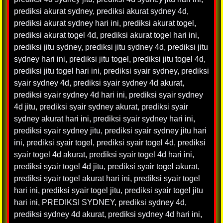
prediksi akurat sydney
,
prediksi akurat sydney 4d
,
prediksi akurat sydney hari ini
,
prediksi akurat togel
,
prediksi akurat togel 4d
,
prediksi akurat togel hari ini
,
prediksi jitu sydney
,
prediksi jitu sydney 4d
,
prediksi jitu
sydney hari ini
,
prediksi jitu togel
,
prediksi jitu togel 4d
,
prediksi jitu togel hari ini
,
prediksi syair sydney
,
prediksi
syair sydney 4d
,
prediksi syair sydney 4d akurat
,
prediksi syair sydney 4d hari ini
,
prediksi syair sydney
4d jitu
,
prediksi syair sydney akurat
,
prediksi syair
sydney akurat hari ini
,
prediksi syair sydney hari ini
,
prediksi syair sydney jitu
,
prediksi syair sydney jitu hari
ini
,
prediksi syair togel
,
prediksi syair togel 4d
,
prediksi
syair togel 4d akurat
,
prediksi syair togel 4d hari ini
,
prediksi syair togel 4d jitu
,
prediksi syair togel akurat
,
prediksi syair togel akurat hari ini
,
prediksi syair togel
hari ini
,
prediksi syair togel jitu
,
prediksi syair togel jitu
hari ini
,
PREDIKSI SYDNEY
,
prediksi sydney 4d
,
prediksi sydney 4d akurat
,
prediksi sydney 4d hari ini
,