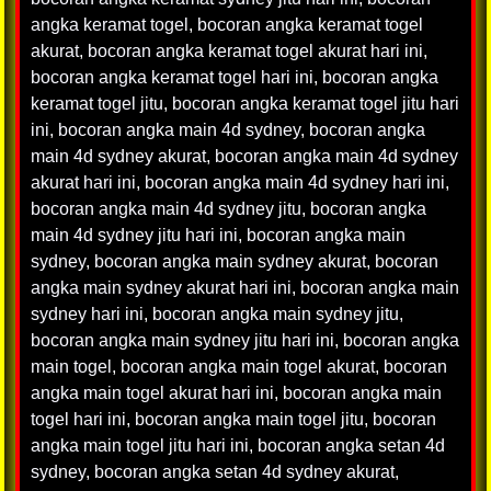
angka keramat togel
,
bocoran angka keramat togel
akurat
,
bocoran angka keramat togel akurat hari ini
,
bocoran angka keramat togel hari ini
,
bocoran angka
keramat togel jitu
,
bocoran angka keramat togel jitu hari
ini
,
bocoran angka main 4d sydney
,
bocoran angka
main 4d sydney akurat
,
bocoran angka main 4d sydney
akurat hari ini
,
bocoran angka main 4d sydney hari ini
,
bocoran angka main 4d sydney jitu
,
bocoran angka
main 4d sydney jitu hari ini
,
bocoran angka main
sydney
,
bocoran angka main sydney akurat
,
bocoran
angka main sydney akurat hari ini
,
bocoran angka main
sydney hari ini
,
bocoran angka main sydney jitu
,
bocoran angka main sydney jitu hari ini
,
bocoran angka
main togel
,
bocoran angka main togel akurat
,
bocoran
angka main togel akurat hari ini
,
bocoran angka main
togel hari ini
,
bocoran angka main togel jitu
,
bocoran
angka main togel jitu hari ini
,
bocoran angka setan 4d
sydney
,
bocoran angka setan 4d sydney akurat
,