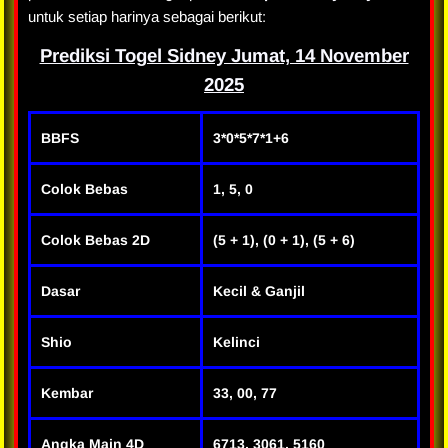
untuk setiap harinya sebagai berikut:
Prediksi Togel Sidney Jumat, 14 November
2025
BBFS
3*0*5*7*1+6
Colok Bebas
1, 5, 0
Colok Bebas 2D
(5 + 1), (0 + 1), (5 + 6)
Dasar
Kecil & Ganjil
Shio
Kelinci
Kembar
33, 00, 77
Angka Main 4D
6713, 3061, 5160