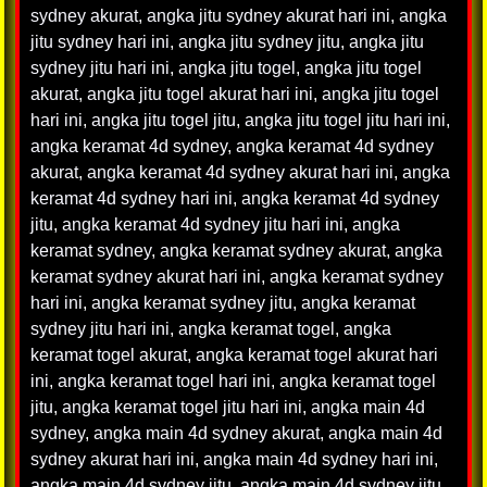
sydney akurat
,
angka jitu sydney akurat hari ini
,
angka
jitu sydney hari ini
,
angka jitu sydney jitu
,
angka jitu
sydney jitu hari ini
,
angka jitu togel
,
angka jitu togel
akurat
,
angka jitu togel akurat hari ini
,
angka jitu togel
hari ini
,
angka jitu togel jitu
,
angka jitu togel jitu hari ini
,
angka keramat 4d sydney
,
angka keramat 4d sydney
akurat
,
angka keramat 4d sydney akurat hari ini
,
angka
keramat 4d sydney hari ini
,
angka keramat 4d sydney
jitu
,
angka keramat 4d sydney jitu hari ini
,
angka
keramat sydney
,
angka keramat sydney akurat
,
angka
keramat sydney akurat hari ini
,
angka keramat sydney
hari ini
,
angka keramat sydney jitu
,
angka keramat
sydney jitu hari ini
,
angka keramat togel
,
angka
keramat togel akurat
,
angka keramat togel akurat hari
ini
,
angka keramat togel hari ini
,
angka keramat togel
jitu
,
angka keramat togel jitu hari ini
,
angka main 4d
sydney
,
angka main 4d sydney akurat
,
angka main 4d
sydney akurat hari ini
,
angka main 4d sydney hari ini
,
angka main 4d sydney jitu
,
angka main 4d sydney jitu