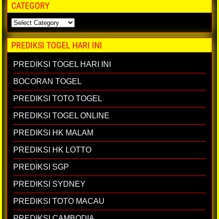
CATEGORY
PREDIKSI TOGEL HARI INI
PREDIKSI TOGEL HARI INI
BOCORAN TOGEL
PREDIKSI TOTO TOGEL
PREDIKSI TOGEL ONLINE
PREDIKSI HK MALAM
PREDIKSI HK LOTTO
PREDIKSI SGP
PREDIKSI SYDNEY
PREDIKSI TOTO MACAU
PREDIKSI CAMBODIA