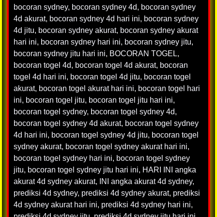
bocoran sydney
,
bocoran sydney 4d
,
bocoran sydney
4d akurat
,
bocoran sydney 4d hari ini
,
bocoran sydney
4d jitu
,
bocoran sydney akurat
,
bocoran sydney akurat
hari ini
,
bocoran sydney hari ini
,
bocoran sydney jitu
,
bocoran sydney jitu hari ini
,
BOCORAN TOGEL
,
bocoran togel 4d
,
bocoran togel 4d akurat
,
bocoran
togel 4d hari ini
,
bocoran togel 4d jitu
,
bocoran togel
akurat
,
bocoran togel akurat hari ini
,
bocoran togel hari
ini
,
bocoran togel jitu
,
bocoran togel jitu hari ini
,
bocoran togel sydney
,
bocoran togel sydney 4d
,
bocoran togel sydney 4d akurat
,
bocoran togel sydney
4d hari ini
,
bocoran togel sydney 4d jitu
,
bocoran togel
sydney akurat
,
bocoran togel sydney akurat hari ini
,
bocoran togel sydney hari ini
,
bocoran togel sydney
jitu
,
bocoran togel sydney jitu hari ini
,
HARI INI angka
akurat 4d sydney akurat
,
INI angka akurat 4d sydney
,
prediksi 4d sydney
,
prediksi 4d sydney akurat
,
prediksi
4d sydney akurat hari ini
,
prediksi 4d sydney hari ini
,
prediksi 4d sydney jitu
,
prediksi 4d sydney jitu hari ini
,