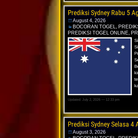
Prediksi Sydney Rabu 5 A
August 4, 2026
BOCORAN TOGEL
,
PREDIK
PREDIKSI TOGEL ONLINE
,
PR
S
S
P
S
B
k
t
k
Updated: July 2, 2026 — 12:33 pm
Prediksi Sydney Selasa 4
August 3, 2026