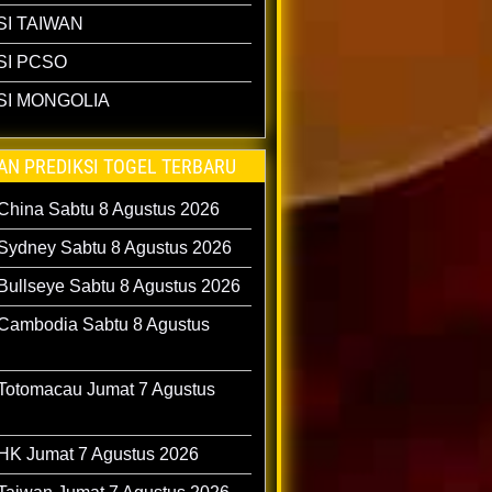
SI TAIWAN
SI PCSO
SI MONGOLIA
AN PREDIKSI TOGEL TERBARU
 China Sabtu 8 Agustus 2026
 Sydney Sabtu 8 Agustus 2026
 Bullseye Sabtu 8 Agustus 2026
 Cambodia Sabtu 8 Agustus
 Totomacau Jumat 7 Agustus
 HK Jumat 7 Agustus 2026