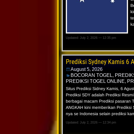
B
k
t
k
Updated: July 2, 2026 — 12:35 pm
Prediksi Sydney Kamis 6 
August 5, 2026
BOCORAN TOGEL
,
PREDIK
PREDIKSI TOGEL ONLINE
,
PR
Situs Prediksi Sidney Kamis, 6 Agus
Prediksi SDY adalah Prediksi Resm
berbagai macam Prediksi pasaran T
ANGKAH kini memberikan Prediksi 
nya se Indonesia selain prediksi ka
Updated: July 2, 2026 — 12:34 pm