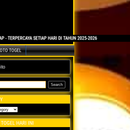
CAYA SETIAP HARI DI TAHUN 2025-2026
TOTO TOGEL
Y
 TOGEL HARI INI