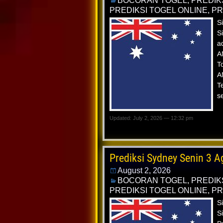
BOCORAN TOGEL
,
PREDIK
PREDIKSI TOGEL ONLINE
,
PR
S
S
a
A
T
A
T
s
Updated: July 2, 2026 — 12:32 pm
Prediksi Sydney Senin 3 
August 2, 2026
BOCORAN TOGEL
,
PREDIK
PREDIKSI TOGEL ONLINE
,
PR
S
S