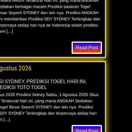
rediksi Resmi Terakurat Hari ini, yang mana ANGKAH
ediakan berbagai macam Prediksi pasaran Togel
esar Seperti SYDNEY dan lain nya. Prediksi ANGKAH
ini memberikan Prediksi SDY SYDNEY Terlengkap dan
erpercaya setiap hari nya se Indonesia selain prediksi
ami […]
Read Post
Agustus 2026
SI SYDNEY
,
PREDIKSI TOGEL HARI INI
,
EDIKSI TOTO TOGEL
tus 2026 Prediksi Sidney Sabtu, 1 Agustus 2026 Situs
i Terakurat Hari ini, yang mana ANGKAH Sediakan
ogel Besar Seperti SYDNEY dan lain nya. Prediksi
SDY SYDNEY Terlengkap dan terpercaya setiap hari
mi […]
Read Post