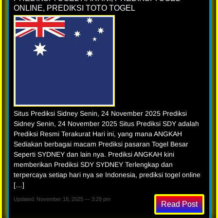
ONLINE
,
PREDIKSI TOTO TOGEL
Situs Prediksi Sidney Senin, 24 November 2025 Prediksi
Sidney Senin, 24 November 2025 Situs Prediksi SDY adalah
Prediksi Resmi Terakurat Hari ini, yang mana ANGKAH
Sediakan berbagai macam Prediksi pasaran Togel Besar
Seperti SYDNEY dan lain nya. Prediksi ANGKAH kini
memberikan Prediksi SDY SYDNEY Terlengkap dan
terpercaya setiap hari nya se Indonesia, prediksi togel online
[…]
Updated: November 18, 2025 — 3:29 pm
Read Post