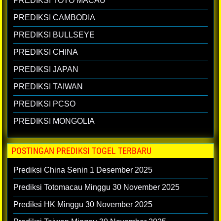
PREDIKSI TOTO MACAU
PREDIKSI CAMBODIA
PREDIKSI BULLSEYE
PREDIKSI CHINA
PREDIKSI JAPAN
PREDIKSI TAIWAN
PREDIKSI PCSO
PREDIKSI MONGOLIA
POSTINGAN PREDIKSI TOGEL TERBARU
Prediksi China Senin 1 Desember 2025
Prediksi Totomacau Minggu 30 November 2025
Prediksi HK Minggu 30 November 2025