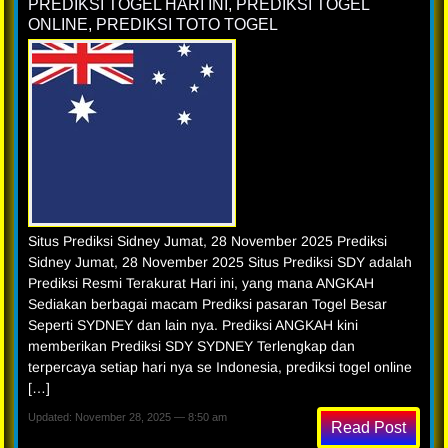
PREDIKSI TOGEL HARI INI
,
PREDIKSI TOGEL
ONLINE
,
PREDIKSI TOTO TOGEL
Situs Prediksi Sidney Jumat, 28 November 2025 Prediksi
Sidney Jumat, 28 November 2025 Situs Prediksi SDY adalah
Prediksi Resmi Terakurat Hari ini, yang mana ANGKAH
Sediakan berbagai macam Prediksi pasaran Togel Besar
Seperti SYDNEY dan lain nya. Prediksi ANGKAH kini
memberikan Prediksi SDY SYDNEY Terlengkap dan
terpercaya setiap hari nya se Indonesia, prediksi togel online
[…]
Updated: November 28, 2025 — 8:50 am
Read Post