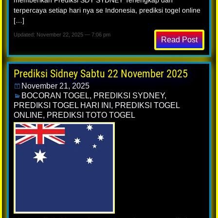
terpercaya setiap hari nya se Indonesia, prediksi togel online
[…]
Updated: November 22, 2025 — 7:06 pm
Read Post
Prediksi Sidney Sabtu 22 November 2025
November 21, 2025
BOCORAN TOGEL
,
PREDIKSI SYDNEY
,
PREDIKSI TOGEL HARI INI
,
PREDIKSI TOGEL
ONLINE
,
PREDIKSI TOTO TOGEL