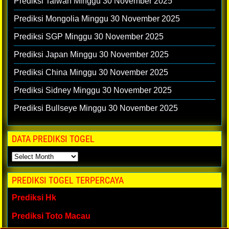
Prediksi Taiwan Minggu 30 November 2025
Prediksi Mongolia Minggu 30 November 2025
Prediksi SGP Minggu 30 November 2025
Prediksi Japan Minggu 30 November 2025
Prediksi China Minggu 30 November 2025
Prediksi Sidney Minggu 30 November 2025
Prediksi Bullseye Minggu 30 November 2025
DATA PREDIKSI TOGEL
PREDIKSI TOGEL TERPERCAYA
Prediksi Hk
Prediksi Toto Macau