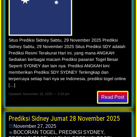
Situs Prediksi Sidney Sabtu, 29 November 2025 Prediksi
Sidney Sabtu, 29 November 2025 Situs Prediksi SDY adalah
Prediksi Resmi Terakurat Hari ini, yang mana ANGKAH
Sediakan berbagai macam Prediksi pasaran Togel Besar
Seperti SYDNEY dan lain nya. Prediksi ANGKAH kini
memberikan Prediksi SDY SYDNEY Terlengkap dan
terpercaya setiap hari nya se Indonesia, prediksi togel online
[…]
Updated: November 18, 2025 — 3:29 pm
Read Post
Prediksi Sidney Jumat 28 November 2025
November 27, 2025
BOCORAN TOGEL
,
PREDIKSI SYDNEY
,