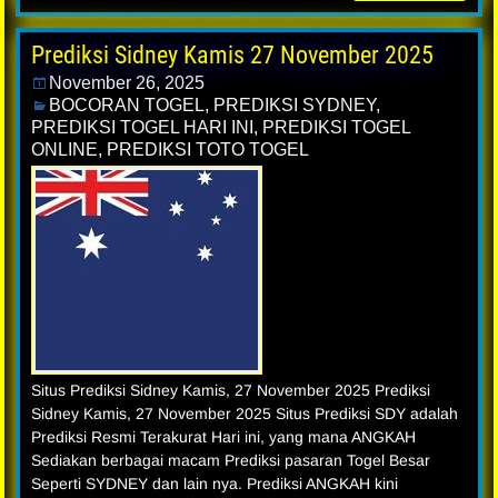
Prediksi Sidney Kamis 27 November 2025
November 26, 2025
BOCORAN TOGEL
,
PREDIKSI SYDNEY
,
PREDIKSI TOGEL HARI INI
,
PREDIKSI TOGEL
ONLINE
,
PREDIKSI TOTO TOGEL
Situs Prediksi Sidney Kamis, 27 November 2025 Prediksi
Sidney Kamis, 27 November 2025 Situs Prediksi SDY adalah
Prediksi Resmi Terakurat Hari ini, yang mana ANGKAH
Sediakan berbagai macam Prediksi pasaran Togel Besar
Seperti SYDNEY dan lain nya. Prediksi ANGKAH kini