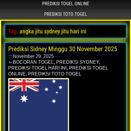
PREDIKSI TOGEL ONLINE
PREDIKSI TOTO TOGEL
Tag:
angka jitu sydney jitu hari ini
Prediksi Sidney Minggu 30 November 2025
November 29, 2025
BOCORAN TOGEL
,
PREDIKSI SYDNEY
,
PREDIKSI TOGEL HARI INI
,
PREDIKSI TOGEL
ONLINE
,
PREDIKSI TOTO TOGEL