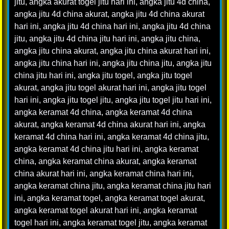
jitu
,
angka akurat togel jitu hari ini
,
angka jitu 4d china
,
angka jitu 4d china akurat
,
angka jitu 4d china akurat
hari ini
,
angka jitu 4d china hari ini
,
angka jitu 4d china
jitu
,
angka jitu 4d china jitu hari ini
,
angka jitu china
,
angka jitu china akurat
,
angka jitu china akurat hari ini
,
angka jitu china hari ini
,
angka jitu china jitu
,
angka jitu
china jitu hari ini
,
angka jitu togel
,
angka jitu togel
akurat
,
angka jitu togel akurat hari ini
,
angka jitu togel
hari ini
,
angka jitu togel jitu
,
angka jitu togel jitu hari ini
,
angka keramat 4d china
,
angka keramat 4d china
akurat
,
angka keramat 4d china akurat hari ini
,
angka
keramat 4d china hari ini
,
angka keramat 4d china jitu
,
angka keramat 4d china jitu hari ini
,
angka keramat
china
,
angka keramat china akurat
,
angka keramat
china akurat hari ini
,
angka keramat china hari ini
,
angka keramat china jitu
,
angka keramat china jitu hari
ini
,
angka keramat togel
,
angka keramat togel akurat
,
angka keramat togel akurat hari ini
,
angka keramat
togel hari ini
,
angka keramat togel jitu
,
angka keramat