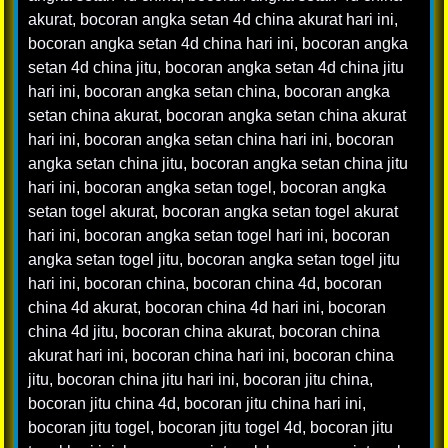
akurat
,
bocoran angka setan 4d china akurat hari ini
,
bocoran angka setan 4d china hari ini
,
bocoran angka
setan 4d china jitu
,
bocoran angka setan 4d china jitu
hari ini
,
bocoran angka setan china
,
bocoran angka
setan china akurat
,
bocoran angka setan china akurat
hari ini
,
bocoran angka setan china hari ini
,
bocoran
angka setan china jitu
,
bocoran angka setan china jitu
hari ini
,
bocoran angka setan togel
,
bocoran angka
setan togel akurat
,
bocoran angka setan togel akurat
hari ini
,
bocoran angka setan togel hari ini
,
bocoran
angka setan togel jitu
,
bocoran angka setan togel jitu
hari ini
,
bocoran china
,
bocoran china 4d
,
bocoran
china 4d akurat
,
bocoran china 4d hari ini
,
bocoran
china 4d jitu
,
bocoran china akurat
,
bocoran china
akurat hari ini
,
bocoran china hari ini
,
bocoran china
jitu
,
bocoran china jitu hari ini
,
bocoran jitu china
,
bocoran jitu china 4d
,
bocoran jitu china hari ini
,
bocoran jitu togel
,
bocoran jitu togel 4d
,
bocoran jitu