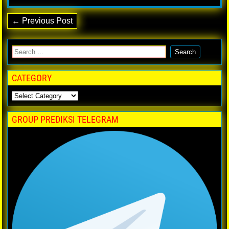
← Previous Post
CATEGORY
GROUP PREDIKSI TELEGRAM