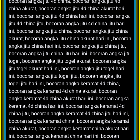
bocoran angka jitu 4d china
,
bocoran angka jitu 4d
china akurat
,
bocoran angka jitu 4d china akurat hari
ini
,
bocoran angka jitu 4d china hari ini
,
bocoran angka
jitu 4d china jitu
,
bocoran angka jitu 4d china jitu hari
ini
,
bocoran angka jitu china
,
bocoran angka jitu china
akurat
,
bocoran angka jitu china akurat hari ini
,
bocoran
angka jitu china hari ini
,
bocoran angka jitu china jitu
,
bocoran angka jitu china jitu hari ini
,
bocoran angka jitu
togel
,
bocoran angka jitu togel akurat
,
bocoran angka
jitu togel akurat hari ini
,
bocoran angka jitu togel hari
ini
,
bocoran angka jitu togel jitu
,
bocoran angka jitu
togel jitu hari ini
,
bocoran angka keramat 4d china
,
bocoran angka keramat 4d china akurat
,
bocoran
angka keramat 4d china akurat hari ini
,
bocoran angka
keramat 4d china hari ini
,
bocoran angka keramat 4d
china jitu
,
bocoran angka keramat 4d china jitu hari ini
,
bocoran angka keramat china
,
bocoran angka keramat
china akurat
,
bocoran angka keramat china akurat hari
ini
,
bocoran angka keramat china hari ini
,
bocoran