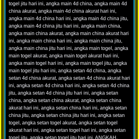
togel jitu hari ini
,
angka main 4d china
,
angka main 4d
china akurat
,
angka main 4d china akurat hari ini
,
angka main 4d china hari ini
,
angka main 4d china jitu
,
angka main 4d china jitu hari ini
,
angka main china
,
angka main china akurat
,
angka main china akurat hari
ini
,
angka main china hari ini
,
angka main china jitu
,
angka main china jitu hari ini
,
angka main togel
,
angka
main togel akurat
,
angka main togel akurat hari ini
,
angka main togel hari ini
,
angka main togel jitu
,
angka
main togel jitu hari ini
,
angka setan 4d china
,
angka
setan 4d china akurat
,
angka setan 4d china akurat hari
ini
,
angka setan 4d china hari ini
,
angka setan 4d china
jitu
,
angka setan 4d china jitu hari ini
,
angka setan
china
,
angka setan china akurat
,
angka setan china
akurat hari ini
,
angka setan china hari ini
,
angka setan
china jitu
,
angka setan china jitu hari ini
,
angka setan
togel
,
angka setan togel akurat
,
angka setan togel
akurat hari ini
,
angka setan togel hari ini
,
angka setan
togel jitu
,
angka setan togel jitu hari ini
,
ANGKAH
,