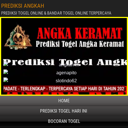
PREDIKSI ANGKAH
PREDIKSI TOGEL ONLINE & BANDAR TOGEL ONLINE TERPERCAYA
TE - TERLENGKAP - TERPERCAYA SETIAP HARI DI TAHUN 2025
HOME
PREDIKSI TOGEL HARI INI
BOCORAN TOGEL