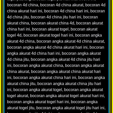
bocoran 4d china
,
bocoran 4d china akurat
,
bocoran 4d
china akurat hari ini
,
bocoran 4d china hari ini
,
bocoran
4d china jitu
,
bocoran 4d china jitu hari ini
,
bocoran
akurat china
,
bocoran akurat china 4d
,
bocoran akurat
china hari ini
,
bocoran akurat togel
,
bocoran akurat
togel 4d
,
bocoran akurat togel hari ini
,
bocoran angka
akurat 4d china
,
bocoran angka akurat 4d china akurat
,
bocoran angka akurat 4d china akurat hari ini
,
bocoran
angka akurat 4d china hari ini
,
bocoran angka akurat
4d china jitu
,
bocoran angka akurat 4d china jitu hari
ini
,
bocoran angka akurat china
,
bocoran angka akurat
china akurat
,
bocoran angka akurat china akurat hari
ini
,
bocoran angka akurat china hari ini
,
bocoran angka
akurat china jitu
,
bocoran angka akurat china jitu hari
ini
,
bocoran angka akurat togel
,
bocoran angka akurat
togel akurat
,
bocoran angka akurat togel akurat hari ini
,
bocoran angka akurat togel hari ini
,
bocoran angka
akurat togel jitu
,
bocoran angka akurat togel jitu hari ini
,