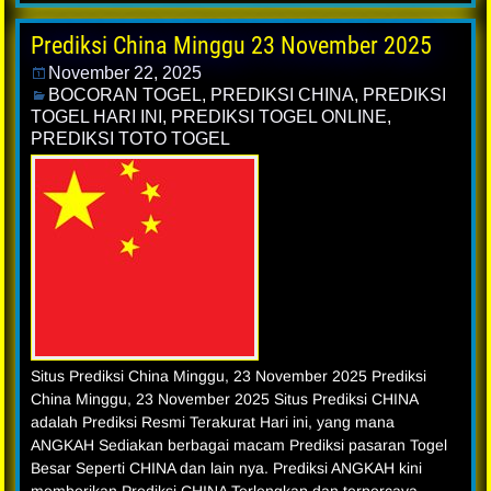
Prediksi China Minggu 23 November 2025
November 22, 2025
BOCORAN TOGEL
,
PREDIKSI CHINA
,
PREDIKSI
TOGEL HARI INI
,
PREDIKSI TOGEL ONLINE
,
PREDIKSI TOTO TOGEL
Situs Prediksi China Minggu, 23 November 2025 Prediksi
China Minggu, 23 November 2025 Situs Prediksi CHINA
adalah Prediksi Resmi Terakurat Hari ini, yang mana
ANGKAH Sediakan berbagai macam Prediksi pasaran Togel
Besar Seperti CHINA dan lain nya. Prediksi ANGKAH kini
memberikan Prediksi CHINA Terlengkap dan terpercaya