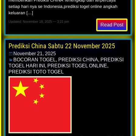
setiap hari nya se Indonesia,prediksi togel online angkah
keluaran […]
Updated: November 18, 2025 — 3:21 pm
Read Post
Prediksi China Sabtu 22 November 2025
November 21, 2025
BOCORAN TOGEL
,
PREDIKSI CHINA
,
PREDIKSI
TOGEL HARI INI
,
PREDIKSI TOGEL ONLINE
,
PREDIKSI TOTO TOGEL