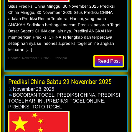
Situs Prediksi China Minggu, 30 November 2025 Prediksi
China Minggu, 30 November 2025 Situs Prediksi CHINA
adalah Prediksi Resmi Terakurat Hari ini, yang mana
ANGKAH Sediakan berbagai macam Prediksi pasaran Togel
Besar Seperti CHINA dan lain nya. Prediksi ANGKAH kini
memberikan Prediksi CHINA Terlengkap dan terpercaya
setiap hari nya se Indonesia,prediksi togel online angkah
keluaran […]
Updated: November 18, 2025 — 3:22 pm
Read Post
Prediksi China Sabtu 29 November 2025
November 28, 2025
BOCORAN TOGEL
,
PREDIKSI CHINA
,
PREDIKSI
TOGEL HARI INI
,
PREDIKSI TOGEL ONLINE
,
PREDIKSI TOTO TOGEL