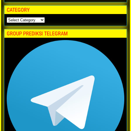
CATEGORY
GROUP PREDIKSI TELEGRAM