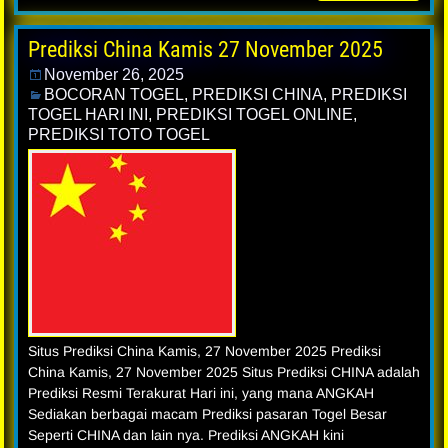
Prediksi China Kamis 27 November 2025
November 26, 2025
BOCORAN TOGEL
,
PREDIKSI CHINA
,
PREDIKSI
TOGEL HARI INI
,
PREDIKSI TOGEL ONLINE
,
PREDIKSI TOTO TOGEL
Situs Prediksi China Kamis, 27 November 2025 Prediksi
China Kamis, 27 November 2025 Situs Prediksi CHINA adalah
Prediksi Resmi Terakurat Hari ini, yang mana ANGKAH
Sediakan berbagai macam Prediksi pasaran Togel Besar
Seperti CHINA dan lain nya. Prediksi ANGKAH kini