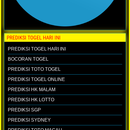
PREDIKSI TOGEL HARI INI
PREDIKSI TOGEL HARI INI
BOCORAN TOGEL
PREDIKSI TOTO TOGEL
PREDIKSI TOGEL ONLINE
PREDIKSI HK MALAM
PREDIKSI HK LOTTO
PREDIKSI SGP
PREDIKSI SYDNEY