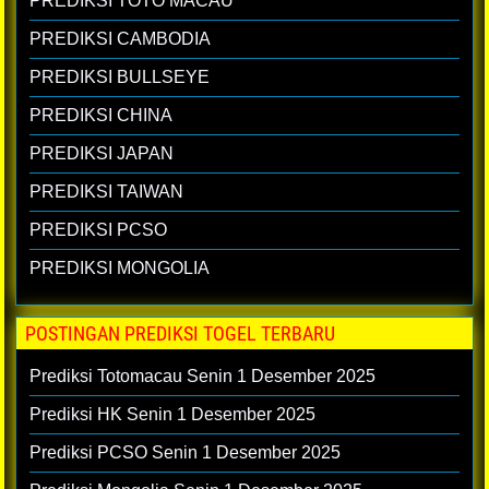
PREDIKSI TOTO MACAU
PREDIKSI CAMBODIA
PREDIKSI BULLSEYE
PREDIKSI CHINA
PREDIKSI JAPAN
PREDIKSI TAIWAN
PREDIKSI PCSO
PREDIKSI MONGOLIA
POSTINGAN PREDIKSI TOGEL TERBARU
Prediksi Totomacau Senin 1 Desember 2025
Prediksi HK Senin 1 Desember 2025
Prediksi PCSO Senin 1 Desember 2025