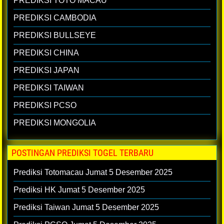
PREDIKSI TOTO MACAU
PREDIKSI CAMBODIA
PREDIKSI BULLSEYE
PREDIKSI CHINA
PREDIKSI JAPAN
PREDIKSI TAIWAN
PREDIKSI PCSO
PREDIKSI MONGOLIA
POSTINGAN PREDIKSI TOGEL TERBARU
Prediksi Totomacau Jumat 5 Desember 2025
Prediksi HK Jumat 5 Desember 2025
Prediksi Taiwan Jumat 5 Desember 2025