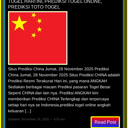
TOGEL HARI INI
,
PREDIKSI TOGEL ONLINE
,
PREDIKSI TOTO TOGEL
Situs Prediksi China Jumat, 28 November 2025 Prediksi
China Jumat, 28 November 2025 Situs Prediksi CHINA adalah
Prediksi Resmi Terakurat Hari ini, yang mana ANGKAH
Sediakan berbagai macam Prediksi pasaran Togel Besar
Seperti CHINA dan lain nya. Prediksi ANGKAH kini
memberikan Prediksi CHINA Terlengkap dan terpercaya
setiap hari nya se Indonesia,prediksi togel online angkah
keluaran […]
Updated: November 28, 2025 — 8:50 am
Read Post