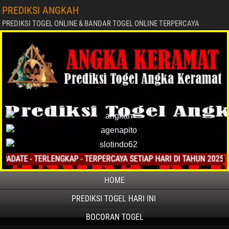
PREDIKSI ANGKAH
PREDIKSI TOGEL ONLINE & BANDAR TOGEL ONLINE TERPERCAYA
E - TERLENGKAP - TERPERCAYA SETIAP HARI DI TAHUN 2025
HOME
PREDIKSI TOGEL HARI INI
BOCORAN TOGEL