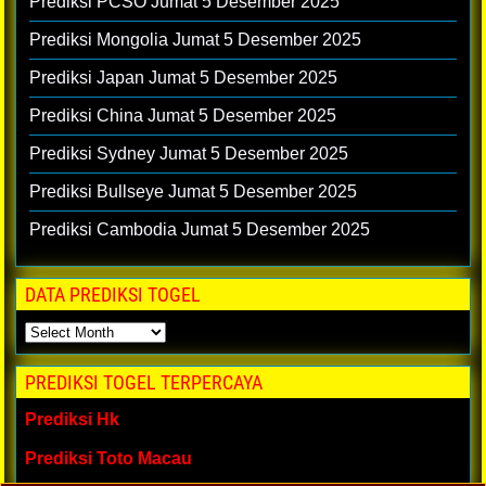
Prediksi PCSO Jumat 5 Desember 2025
Prediksi Mongolia Jumat 5 Desember 2025
Prediksi Japan Jumat 5 Desember 2025
Prediksi China Jumat 5 Desember 2025
Prediksi Sydney Jumat 5 Desember 2025
Prediksi Bullseye Jumat 5 Desember 2025
Prediksi Cambodia Jumat 5 Desember 2025
DATA PREDIKSI TOGEL
PREDIKSI TOGEL TERPERCAYA
Prediksi Hk
Prediksi Toto Macau