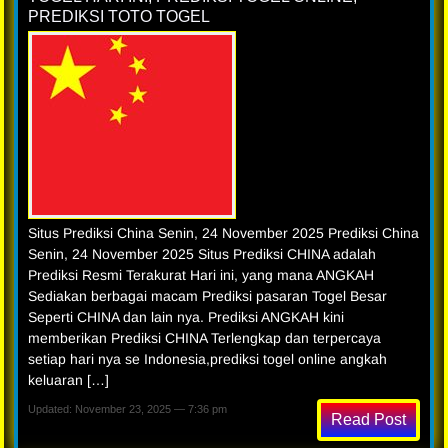
PREDIKSI TOTO TOGEL
Situs Prediksi China Senin, 24 November 2025 Prediksi China
Senin, 24 November 2025 Situs Prediksi CHINA adalah
Prediksi Resmi Terakurat Hari ini, yang mana ANGKAH
Sediakan berbagai macam Prediksi pasaran Togel Besar
Seperti CHINA dan lain nya. Prediksi ANGKAH kini
memberikan Prediksi CHINA Terlengkap dan terpercaya
setiap hari nya se Indonesia,prediksi togel online angkah
keluaran […]
Updated: November 23, 2025 — 7:36 pm
Read Post