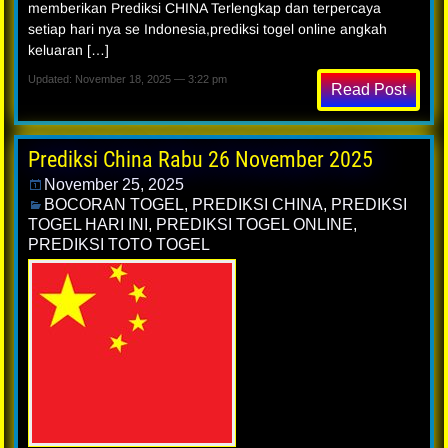
memberikan Prediksi CHINA Terlengkap dan terpercaya
setiap hari nya se Indonesia,prediksi togel online angkah
keluaran […]
Updated: November 18, 2025 — 3:22 pm
Read Post
Prediksi China Rabu 26 November 2025
November 25, 2025
BOCORAN TOGEL
,
PREDIKSI CHINA
,
PREDIKSI
TOGEL HARI INI
,
PREDIKSI TOGEL ONLINE
,
PREDIKSI TOTO TOGEL