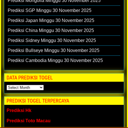
Prediksi Mongolia Minggu 30 November 2025
Prediksi SGP Minggu 30 November 2025
Prediksi Japan Minggu 30 November 2025
Prediksi China Minggu 30 November 2025
Prediksi Sidney Minggu 30 November 2025
Prediksi Bullseye Minggu 30 November 2025
Prediksi Cambodia Minggu 30 November 2025
DATA PREDIKSI TOGEL
PREDIKSI TOGEL TERPERCAYA
Prediksi Hk
Prediksi Toto Macau