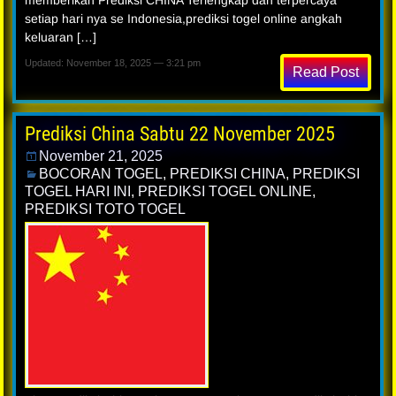
setiap hari nya se Indonesia,prediksi togel online angkah
keluaran […]
Updated: November 18, 2025 — 3:21 pm
Read Post
Prediksi China Sabtu 22 November 2025
November 21, 2025
BOCORAN TOGEL
,
PREDIKSI CHINA
,
PREDIKSI
TOGEL HARI INI
,
PREDIKSI TOGEL ONLINE
,
PREDIKSI TOTO TOGEL