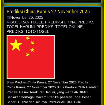
Prediksi China Kamis 27 November 2025
November 26, 2025
BOCORAN TOGEL
,
PREDIKSI CHINA
,
PREDIKSI
TOGEL HARI INI
,
PREDIKSI TOGEL ONLINE
,
PREDIKSI TOTO TOGEL
Situs Prediksi China Kamis, 27 November 2025 Prediksi
China Kamis, 27 November 2025 Situs Prediksi CHINA adalah
Prediksi Resmi Terakurat Hari ini, yang mana ANGKAH
Sediakan berbagai macam Prediksi pasaran Togel Besar
Seperti CHINA dan lain nya. Prediksi ANGKAH kini