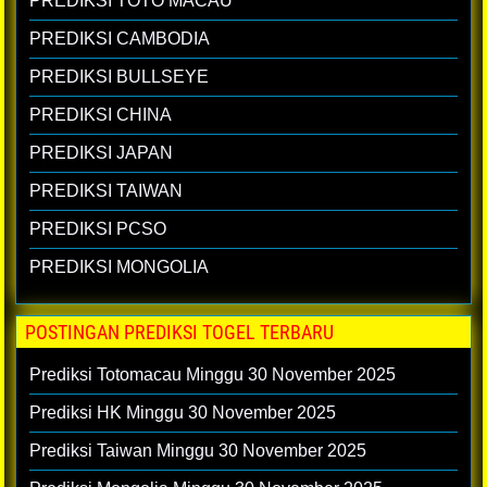
PREDIKSI TOTO MACAU
PREDIKSI CAMBODIA
PREDIKSI BULLSEYE
PREDIKSI CHINA
PREDIKSI JAPAN
PREDIKSI TAIWAN
PREDIKSI PCSO
PREDIKSI MONGOLIA
POSTINGAN PREDIKSI TOGEL TERBARU
Prediksi Totomacau Minggu 30 November 2025
Prediksi HK Minggu 30 November 2025
Prediksi Taiwan Minggu 30 November 2025