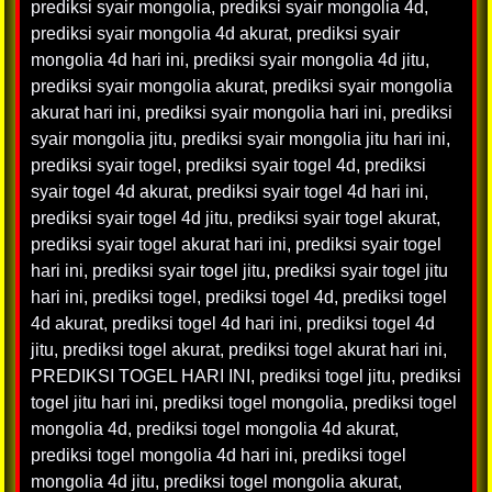
prediksi syair mongolia
,
prediksi syair mongolia 4d
,
prediksi syair mongolia 4d akurat
,
prediksi syair
mongolia 4d hari ini
,
prediksi syair mongolia 4d jitu
,
prediksi syair mongolia akurat
,
prediksi syair mongolia
akurat hari ini
,
prediksi syair mongolia hari ini
,
prediksi
syair mongolia jitu
,
prediksi syair mongolia jitu hari ini
,
prediksi syair togel
,
prediksi syair togel 4d
,
prediksi
syair togel 4d akurat
,
prediksi syair togel 4d hari ini
,
prediksi syair togel 4d jitu
,
prediksi syair togel akurat
,
prediksi syair togel akurat hari ini
,
prediksi syair togel
hari ini
,
prediksi syair togel jitu
,
prediksi syair togel jitu
hari ini
,
prediksi togel
,
prediksi togel 4d
,
prediksi togel
4d akurat
,
prediksi togel 4d hari ini
,
prediksi togel 4d
jitu
,
prediksi togel akurat
,
prediksi togel akurat hari ini
,
PREDIKSI TOGEL HARI INI
,
prediksi togel jitu
,
prediksi
togel jitu hari ini
,
prediksi togel mongolia
,
prediksi togel
mongolia 4d
,
prediksi togel mongolia 4d akurat
,
prediksi togel mongolia 4d hari ini
,
prediksi togel
mongolia 4d jitu
,
prediksi togel mongolia akurat
,