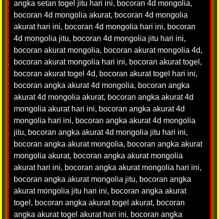
angka setan togel jitu hari ini
,
bocoran 4d mongolia
,
bocoran 4d mongolia akurat
,
bocoran 4d mongolia
akurat hari ini
,
bocoran 4d mongolia hari ini
,
bocoran
4d mongolia jitu
,
bocoran 4d mongolia jitu hari ini
,
bocoran akurat mongolia
,
bocoran akurat mongolia 4d
,
bocoran akurat mongolia hari ini
,
bocoran akurat togel
,
bocoran akurat togel 4d
,
bocoran akurat togel hari ini
,
bocoran angka akurat 4d mongolia
,
bocoran angka
akurat 4d mongolia akurat
,
bocoran angka akurat 4d
mongolia akurat hari ini
,
bocoran angka akurat 4d
mongolia hari ini
,
bocoran angka akurat 4d mongolia
jitu
,
bocoran angka akurat 4d mongolia jitu hari ini
,
bocoran angka akurat mongolia
,
bocoran angka akurat
mongolia akurat
,
bocoran angka akurat mongolia
akurat hari ini
,
bocoran angka akurat mongolia hari ini
,
bocoran angka akurat mongolia jitu
,
bocoran angka
akurat mongolia jitu hari ini
,
bocoran angka akurat
togel
,
bocoran angka akurat togel akurat
,
bocoran
angka akurat togel akurat hari ini
,
bocoran angka