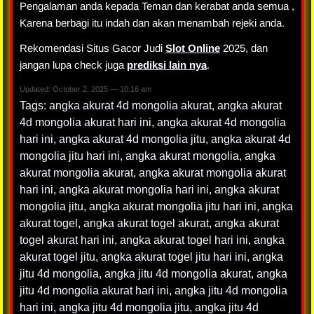
Pengalaman anda kepada Teman dan kerabat anda semua ,
Karena berbagi itu indah dan akan menambah rejeki anda.
Rekomendasi Situs Gacor Judi
Slot Online
2025, dan
jangan lupa check juga
prediksi lain nya
.
Updated: October 2, 2025 — 10:16 am
Tags:
angka akurat 4d mongolia akurat
,
angka akurat
4d mongolia akurat hari ini
,
angka akurat 4d mongolia
hari ini
,
angka akurat 4d mongolia jitu
,
angka akurat 4d
mongolia jitu hari ini
,
angka akurat mongolia
,
angka
akurat mongolia akurat
,
angka akurat mongolia akurat
hari ini
,
angka akurat mongolia hari ini
,
angka akurat
mongolia jitu
,
angka akurat mongolia jitu hari ini
,
angka
akurat togel
,
angka akurat togel akurat
,
angka akurat
togel akurat hari ini
,
angka akurat togel hari ini
,
angka
akurat togel jitu
,
angka akurat togel jitu hari ini
,
angka
jitu 4d mongolia
,
angka jitu 4d mongolia akurat
,
angka
jitu 4d mongolia akurat hari ini
,
angka jitu 4d mongolia
hari ini
,
angka jitu 4d mongolia jitu
,
angka jitu 4d