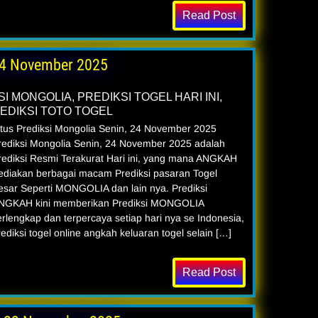
Read Post
24 November 2025
SI MONGOLIA
,
PREDIKSI TOGEL HARI INI
,
EDIKSI TOTO TOGEL
itus Prediksi Mongolia Senin, 24 November 2025
rediksi Mongolia Senin, 24 November 2025 adalah
rediksi Resmi Terakurat Hari ini, yang mana ANGKAH
ediakan berbagai macam Prediksi pasaran Togel
esar Seperti MONGOLIA dan lain nya. Prediksi
NGKAH kini memberikan Prediksi MONGOLIA
erlengkap dan terpercaya setiap hari nya se Indonesia,
rediksi togel online angkah keluaran togel selain […]
Read Post