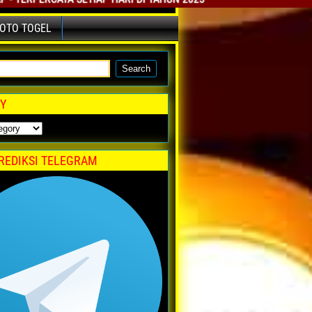
TOTO TOGEL
Y
REDIKSI TELEGRAM