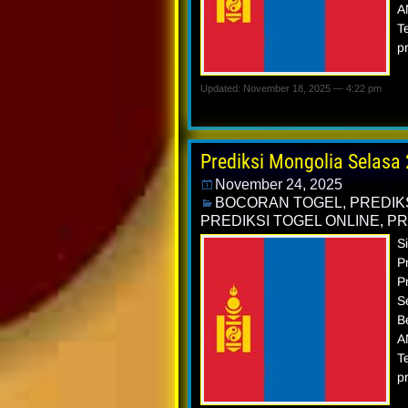
A
T
p
Updated: November 18, 2025 — 4:22 pm
Prediksi Mongolia Selas
November 24, 2025
BOCORAN TOGEL
,
PREDIK
PREDIKSI TOGEL ONLINE
,
PR
S
P
P
S
B
A
T
p