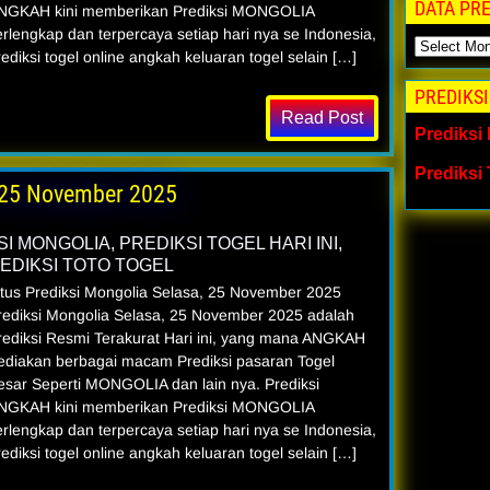
DATA PRE
NGKAH kini memberikan Prediksi MONGOLIA
erlengkap dan terpercaya setiap hari nya se Indonesia,
rediksi togel online angkah keluaran togel selain […]
PREDIKS
Read Post
Prediksi
Prediksi
a 25 November 2025
SI MONGOLIA
,
PREDIKSI TOGEL HARI INI
,
EDIKSI TOTO TOGEL
itus Prediksi Mongolia Selasa, 25 November 2025
rediksi Mongolia Selasa, 25 November 2025 adalah
rediksi Resmi Terakurat Hari ini, yang mana ANGKAH
ediakan berbagai macam Prediksi pasaran Togel
esar Seperti MONGOLIA dan lain nya. Prediksi
NGKAH kini memberikan Prediksi MONGOLIA
erlengkap dan terpercaya setiap hari nya se Indonesia,
rediksi togel online angkah keluaran togel selain […]