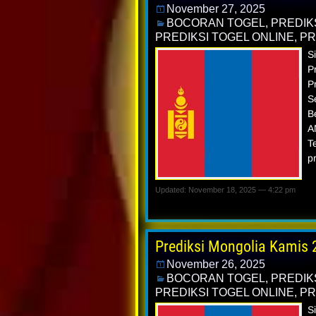
November 27, 2025
BOCORAN TOGEL
,
PREDIK
PREDIKSI TOGEL ONLINE
,
PR
S
P
P
S
B
A
T
p
Updated: November 18, 2025 — 4:22 pm
Prediksi Mongolia Kamis
November 26, 2025
BOCORAN TOGEL
,
PREDIK
PREDIKSI TOGEL ONLINE
,
PR
S