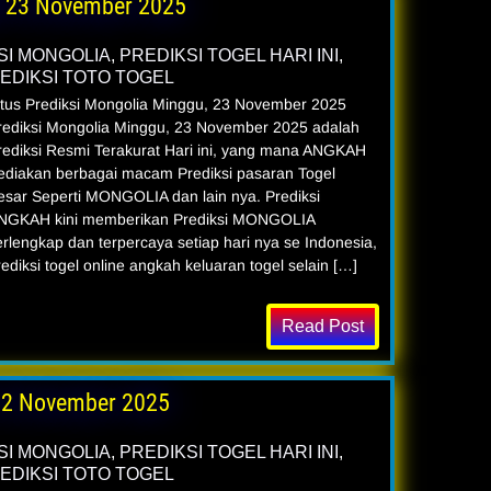
u 23 November 2025
SI MONGOLIA
,
PREDIKSI TOGEL HARI INI
,
EDIKSI TOTO TOGEL
itus Prediksi Mongolia Minggu, 23 November 2025
rediksi Mongolia Minggu, 23 November 2025 adalah
rediksi Resmi Terakurat Hari ini, yang mana ANGKAH
ediakan berbagai macam Prediksi pasaran Togel
esar Seperti MONGOLIA dan lain nya. Prediksi
NGKAH kini memberikan Prediksi MONGOLIA
erlengkap dan terpercaya setiap hari nya se Indonesia,
rediksi togel online angkah keluaran togel selain […]
Read Post
 22 November 2025
SI MONGOLIA
,
PREDIKSI TOGEL HARI INI
,
EDIKSI TOTO TOGEL