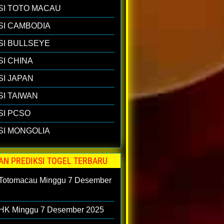
SI TOTO MACAU
SI CAMBODIA
SI BULLSEYE
SI CHINA
SI JAPAN
SI TAIWAN
SI PCSO
SI MONGOLIA
AN PREDIKSI TOGEL TERBARU
 Totomacau Minggu 7 Desember
 HK Minggu 7 Desember 2025