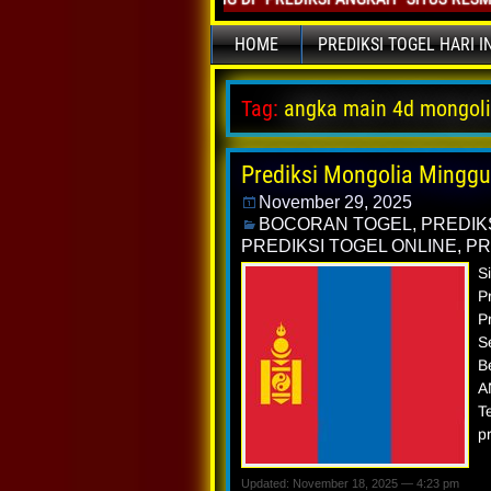
HOME
PREDIKSI TOGEL HARI IN
Tag:
angka main 4d mongolia 
Prediksi Mongolia Mingg
November 29, 2025
BOCORAN TOGEL
,
PREDIK
PREDIKSI TOGEL ONLINE
,
PR
S
P
P
S
B
A
T
p
Updated: November 18, 2025 — 4:23 pm