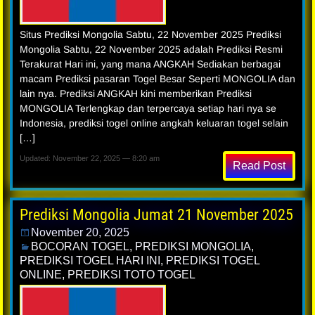
Situs Prediksi Mongolia Sabtu, 22 November 2025 Prediksi
Mongolia Sabtu, 22 November 2025 adalah Prediksi Resmi
Terakurat Hari ini, yang mana ANGKAH Sediakan berbagai
macam Prediksi pasaran Togel Besar Seperti MONGOLIA dan
lain nya. Prediksi ANGKAH kini memberikan Prediksi
MONGOLIA Terlengkap dan terpercaya setiap hari nya se
Indonesia, prediksi togel online angkah keluaran togel selain
[…]
Updated: November 22, 2025 — 8:20 am
Read Post
Prediksi Mongolia Jumat 21 November 2025
November 20, 2025
BOCORAN TOGEL
,
PREDIKSI MONGOLIA
,
PREDIKSI TOGEL HARI INI
,
PREDIKSI TOGEL
ONLINE
,
PREDIKSI TOTO TOGEL