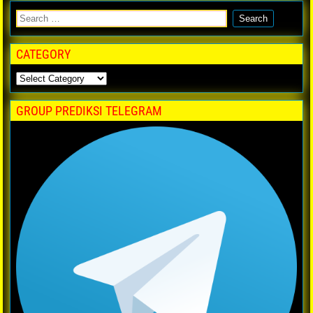
CATEGORY
GROUP PREDIKSI TELEGRAM