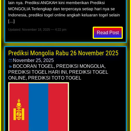
lain nya. Prediksi ANGKAH kini memberikan Prediksi
MONGOLIA Terlengkap dan terpercaya setiap hari nya se
Indonesia, prediksi togel online angkah keluaran togel selain
[…]
Updated: November 18, 2025 — 4:22 pm
Read Post
Prediksi Mongolia Rabu 26 November 2025
November 25, 2025
BOCORAN TOGEL
,
PREDIKSI MONGOLIA
,
PREDIKSI TOGEL HARI INI
,
PREDIKSI TOGEL
ONLINE
,
PREDIKSI TOTO TOGEL