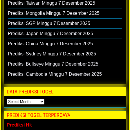
Prediksi Taiwan Minggu 7 Desember 2025
Prediksi Mongolia Minggu 7 Desember 2025
Prediksi SGP Minggu 7 Desember 2025
Prediksi Japan Minggu 7 Desember 2025
Prediksi China Minggu 7 Desember 2025
Prediksi Sydney Minggu 7 Desember 2025
Prediksi Bullseye Minggu 7 Desember 2025
Prediksi Cambodia Minggu 7 Desember 2025
DATA PREDIKSI TOGEL
PREDIKSI TOGEL TERPERCAYA
Prediksi Hk