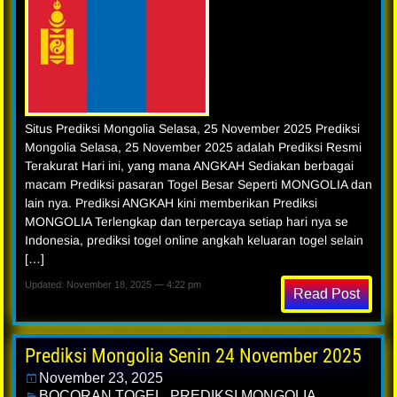
Situs Prediksi Mongolia Selasa, 25 November 2025 Prediksi
Mongolia Selasa, 25 November 2025 adalah Prediksi Resmi
Terakurat Hari ini, yang mana ANGKAH Sediakan berbagai
macam Prediksi pasaran Togel Besar Seperti MONGOLIA dan
lain nya. Prediksi ANGKAH kini memberikan Prediksi
MONGOLIA Terlengkap dan terpercaya setiap hari nya se
Indonesia, prediksi togel online angkah keluaran togel selain
[…]
Updated: November 18, 2025 — 4:22 pm
Read Post
Prediksi Mongolia Senin 24 November 2025
November 23, 2025
BOCORAN TOGEL
,
PREDIKSI MONGOLIA
,