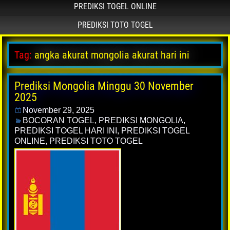
PREDIKSI TOGEL ONLINE
PREDIKSI TOTO TOGEL
Tag:
angka akurat mongolia akurat hari ini
Prediksi Mongolia Minggu 30 November
2025
November 29, 2025
BOCORAN TOGEL
,
PREDIKSI MONGOLIA
,
PREDIKSI TOGEL HARI INI
,
PREDIKSI TOGEL
ONLINE
,
PREDIKSI TOTO TOGEL