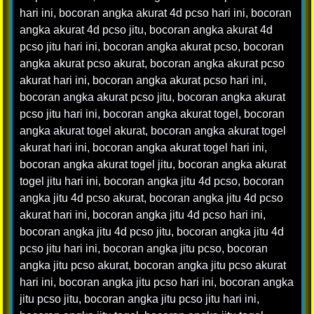
hari ini
,
bocoran angka akurat 4d pcso hari ini
,
bocoran
angka akurat 4d pcso jitu
,
bocoran angka akurat 4d
pcso jitu hari ini
,
bocoran angka akurat pcso
,
bocoran
angka akurat pcso akurat
,
bocoran angka akurat pcso
akurat hari ini
,
bocoran angka akurat pcso hari ini
,
bocoran angka akurat pcso jitu
,
bocoran angka akurat
pcso jitu hari ini
,
bocoran angka akurat togel
,
bocoran
angka akurat togel akurat
,
bocoran angka akurat togel
akurat hari ini
,
bocoran angka akurat togel hari ini
,
bocoran angka akurat togel jitu
,
bocoran angka akurat
togel jitu hari ini
,
bocoran angka jitu 4d pcso
,
bocoran
angka jitu 4d pcso akurat
,
bocoran angka jitu 4d pcso
akurat hari ini
,
bocoran angka jitu 4d pcso hari ini
,
bocoran angka jitu 4d pcso jitu
,
bocoran angka jitu 4d
pcso jitu hari ini
,
bocoran angka jitu pcso
,
bocoran
angka jitu pcso akurat
,
bocoran angka jitu pcso akurat
hari ini
,
bocoran angka jitu pcso hari ini
,
bocoran angka
jitu pcso jitu
,
bocoran angka jitu pcso jitu hari ini
,