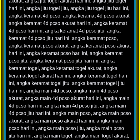
akurat
,
angka jitu togel akurat hari ini
,
angka jitu togel
hari ini
,
angka jitu togel jitu
,
angka jitu togel jitu hari ini
,
angka keramat 4d pcso
,
angka keramat 4d pcso akurat
,
angka keramat 4d pcso akurat hari ini
,
angka keramat
4d pcso hari ini
,
angka keramat 4d pcso jitu
,
angka
keramat 4d pcso jitu hari ini
,
angka keramat pcso
,
angka keramat pcso akurat
,
angka keramat pcso akurat
hari ini
,
angka keramat pcso hari ini
,
angka keramat
pcso jitu
,
angka keramat pcso jitu hari ini
,
angka
keramat togel
,
angka keramat togel akurat
,
angka
keramat togel akurat hari ini
,
angka keramat togel hari
ini
,
angka keramat togel jitu
,
angka keramat togel jitu
hari ini
,
angka main 4d pcso
,
angka main 4d pcso
akurat
,
angka main 4d pcso akurat hari ini
,
angka main
4d pcso hari ini
,
angka main 4d pcso jitu
,
angka main
4d pcso jitu hari ini
,
angka main pcso
,
angka main pcso
akurat
,
angka main pcso akurat hari ini
,
angka main
pcso hari ini
,
angka main pcso jitu
,
angka main pcso
jitu hari ini
,
angka main togel
,
angka main togel akurat
,