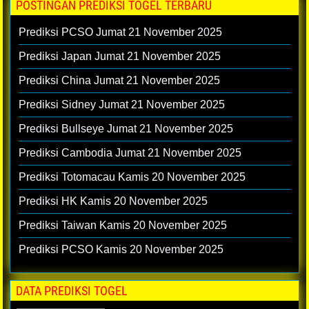
POSTINGAN PREDIKSI TOGEL TERBARU
Prediksi PCSO Jumat 21 November 2025
Prediksi Japan Jumat 21 November 2025
Prediksi China Jumat 21 November 2025
Prediksi Sidney Jumat 21 November 2025
Prediksi Bullseye Jumat 21 November 2025
Prediksi Cambodia Jumat 21 November 2025
Prediksi Totomacau Kamis 20 November 2025
Prediksi HK Kamis 20 November 2025
Prediksi Taiwan Kamis 20 November 2025
Prediksi PCSO Kamis 20 November 2025
DATA PREDIKSI TOGEL