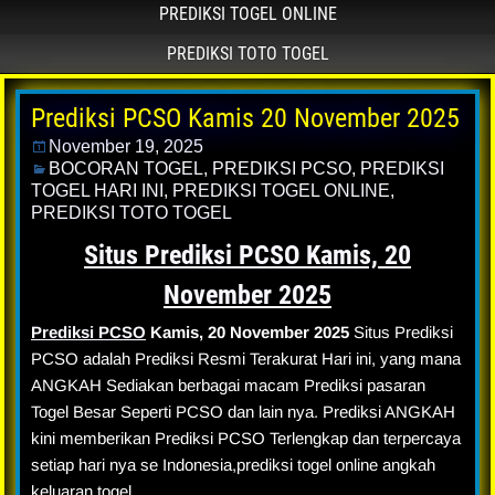
PREDIKSI TOGEL ONLINE
PREDIKSI TOTO TOGEL
Prediksi PCSO Kamis 20 November 2025
November 19, 2025
BOCORAN TOGEL
,
PREDIKSI PCSO
,
PREDIKSI
TOGEL HARI INI
,
PREDIKSI TOGEL ONLINE
,
PREDIKSI TOTO TOGEL
Situs Prediksi PCSO Kamis, 20
November 2025
Prediksi PCSO
Kamis, 20 November 2025
Situs Prediksi
PCSO adalah Prediksi Resmi Terakurat Hari ini, yang mana
ANGKAH Sediakan berbagai macam Prediksi pasaran
Togel Besar Seperti PCSO dan lain nya. Prediksi ANGKAH
kini memberikan Prediksi PCSO Terlengkap dan terpercaya
setiap hari nya se Indonesia,prediksi togel online angkah
keluaran togel.