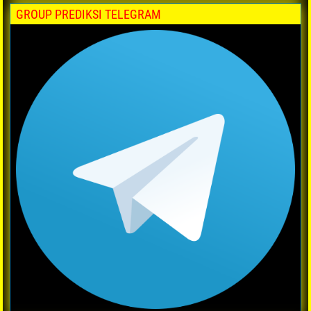
GROUP PREDIKSI TELEGRAM