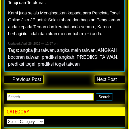
Teruji dan Terakurat.
Kami juga selalu Mengingatkan kepada para Pencinta Togel
Online Jika JP untuk Selalu share dan bagikan Pengalaman
anda kepada Teman dan kerabat anda semua , Karena
berbagi itu indah dan akan menambah rejeki anda.
Updated: April 28, 2026 — 12:57 pm
Tags:
angka jitu taiwan
,
angka main taiwan
,
ANGKAH
,
bocoran taiwan
,
prediksi angkah
,
PREDIKSI TAIWAN
,
prediksi togel
,
prediksi togel taiwan
← Previous Post
Next Post →
CATEGORY