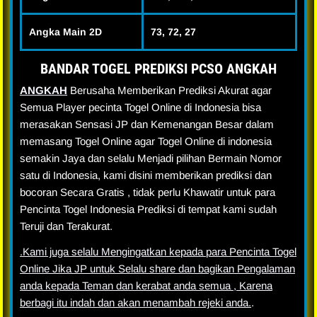
Angka Main 2D
73, 72, 27
BANDAR TOGEL PREDIKSI PCSO ANGKAH
ANGKAH
Berusaha Memberikan Prediksi Akurat agar
Semua Player pecinta Togel Online di Indonesia bisa
merasakan Sensasi JP dan Kemenangan Besar dalam
memasang Togel Online agar Togel Online di indonesia
semakin Jaya dan selalu Menjadi pilihan Bermain Nomor
satu di Indonesia, kami disini memberikan prediksi dan
bocoran Secara Gratis , tidak perlu Khawatir untuk para
Pencinta Togel Indonesia Prediksi di tempat kami sudah
Teruji dan Terakurat.
.Kami juga selalu Mengingatkan kepada para Pencinta Togel
Online Jika JP untuk Selalu share dan bagikan Pengalaman
anda kepada Teman dan kerabat anda semua , Karena
berbagi itu indah dan akan menambah rejeki anda.
.