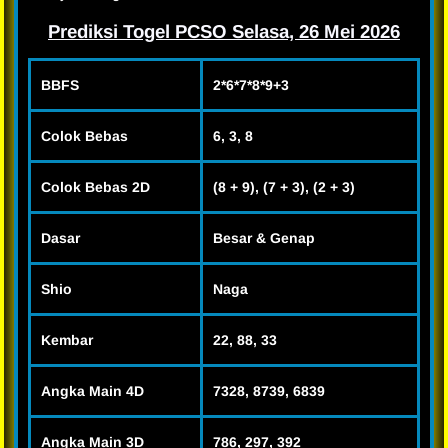
Prediksi Togel PCSO Selasa, 26 Mei 2026
BBFS
2*6*7*8*9+3
Colok Bebas
6, 3, 8
Colok Bebas 2D
(8 + 9), (7 + 3), (2 + 3)
Dasar
Besar & Genap
Shio
Naga
Kembar
22, 88, 33
Angka Main 4D
7328, 8739, 6839
Angka Main 3D
786, 297, 392