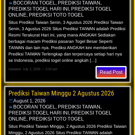
BOCORAN TOGEL
,
PREDIKSI TAIWAN
,
PREDIKSI TOGEL HARI INI
,
PREDIKSI TOGEL
ONLINE
,
PREDIKSI TOTO TOGEL
Situs Prediksi Taiwan Senin, 3 Agustus 2026 Prediksi Taiwan
Senin, 3 Agustus 2026 Situs Prediksi TAIWAN adalah Prediksi
Resmi Terakurat Hari ini, yang mana ANGKAH Sediakan
berbagai macam Prediksi pasaran Togel Besar Seperti
TAIWAN dan lain nya. Prediksi ANGKAH kini memberikan
Prediksi TAIWAN Terlengkap dan terpercaya setiap hari nya
se Indonesia, prediksi togel online angkah […]
Updated: July 2, 2026 — 3:02 pm
Read Post
Prediksi Taiwan Minggu 2 Agustus 2026
August 1, 2026
BOCORAN TOGEL
,
PREDIKSI TAIWAN
,
PREDIKSI TOGEL HARI INI
,
PREDIKSI TOGEL
ONLINE
,
PREDIKSI TOTO TOGEL
Situs Prediksi Taiwan Minggu, 2 Agustus 2026 Prediksi Taiwan
Minggu, 2 Agustus 2026 Situs Prediksi TAIWAN adalah