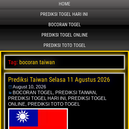
HOME
PREDIKSI TOGEL HARI INI
BOCORAN TOGEL
PREDIKSI TOGEL ONLINE
PREDIKSI TOTO TOGEL
Tag:
bocoran taiwan
Prediksi Taiwan Selasa 11 Agustus 2026
August 10, 2026
BOCORAN TOGEL
,
PREDIKSI TAIWAN
,
PREDIKSI TOGEL HARI INI
,
PREDIKSI TOGEL
ONLINE
,
PREDIKSI TOTO TOGEL