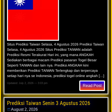
Situs Prediksi Taiwan Selasa, 4 Agustus 2026 Prediksi Taiwan
Selasa, 4 Agustus 2026 Situs Prediksi TAIWAN adalah
Prediksi Resmi Terakurat Hari ini, yang mana ANGKAH
Sediakan berbagai macam Prediksi pasaran Togel Besar
Seperti TAIWAN dan lain nya. Prediksi ANGKAH kini
memberikan Prediksi TAIWAN Terlengkap dan terpercaya
setiap hari nya se Indonesia, prediksi togel online angkah […]
Updated: July 2, 2026 — 3:03 pm
Read Post
Prediksi Taiwan Senin 3 Agustus 2026
August 2, 2026