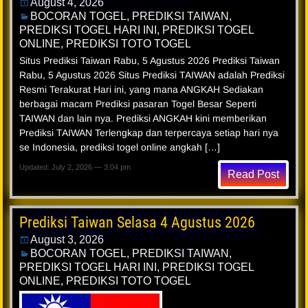
August 4, 2026
BOCORAN TOGEL
,
PREDIKSI TAIWAN
,
PREDIKSI TOGEL HARI INI
,
PREDIKSI TOGEL
ONLINE
,
PREDIKSI TOTO TOGEL
Situs Prediksi Taiwan Rabu, 5 Agustus 2026 Prediksi Taiwan
Rabu, 5 Agustus 2026 Situs Prediksi TAIWAN adalah Prediksi
Resmi Terakurat Hari ini, yang mana ANGKAH Sediakan
berbagai macam Prediksi pasaran Togel Besar Seperti
TAIWAN dan lain nya. Prediksi ANGKAH kini memberikan
Prediksi TAIWAN Terlengkap dan terpercaya setiap hari nya
se Indonesia, prediksi togel online angkah […]
Updated: July 2, 2026 — 3:04 pm
Read Post
Prediksi Taiwan Selasa 4 Agustus 2026
August 3, 2026
BOCORAN TOGEL
,
PREDIKSI TAIWAN
,
PREDIKSI TOGEL HARI INI
,
PREDIKSI TOGEL
ONLINE
,
PREDIKSI TOTO TOGEL