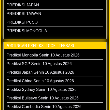
PREDIKSI JAPAN
PREDIKSI TAIWAN
PREDIKSI PCSO
PREDIKSI MONGOLIA
POSTINGAN PREDIKSI TOGEL TERBARU
Prediksi Mongolia Senin 10 Agustus 2026
Prediksi SGP Senin 10 Agustus 2026
Prediksi Japan Senin 10 Agustus 2026
Prediksi China Senin 10 Agustus 2026
Prediksi Sydney Senin 10 Agustus 2026
Prediksi Bullseye Senin 10 Agustus 2026
Prediksi Cambodia Senin 10 Agustus 2026