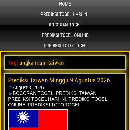
HOME
PREDIKSI TOGEL HARI INI
BOCORAN TOGEL
PREDIKSI TOGEL ONLINE
PREDIKSI TOTO TOGEL
Tag:
angka main taiwan
Prediksi Taiwan Minggu 9 Agustus 2026
August 8, 2026
BOCORAN TOGEL
,
PREDIKSI TAIWAN
,
PREDIKSI TOGEL HARI INI
,
PREDIKSI TOGEL
ONLINE
,
PREDIKSI TOTO TOGEL