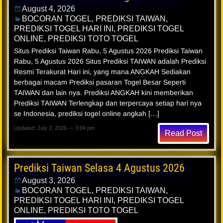
August 4, 2026
BOCORAN TOGEL
,
PREDIKSI TAIWAN
,
PREDIKSI TOGEL HARI INI
,
PREDIKSI TOGEL
ONLINE
,
PREDIKSI TOTO TOGEL
Situs Prediksi Taiwan Rabu, 5 Agustus 2026 Prediksi Taiwan
Rabu, 5 Agustus 2026 Situs Prediksi TAIWAN adalah Prediksi
Resmi Terakurat Hari ini, yang mana ANGKAH Sediakan
berbagai macam Prediksi pasaran Togel Besar Seperti
TAIWAN dan lain nya. Prediksi ANGKAH kini memberikan
Prediksi TAIWAN Terlengkap dan terpercaya setiap hari nya
se Indonesia, prediksi togel online angkah […]
Updated: July 2, 2026 — 3:04 pm
Read Post
Prediksi Taiwan Selasa 4 Agustus 2026
August 3, 2026
BOCORAN TOGEL
,
PREDIKSI TAIWAN
,
PREDIKSI TOGEL HARI INI
,
PREDIKSI TOGEL
ONLINE
,
PREDIKSI TOTO TOGEL