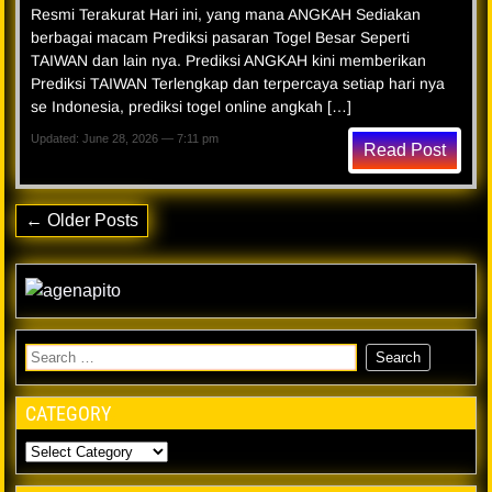
Resmi Terakurat Hari ini, yang mana ANGKAH Sediakan
berbagai macam Prediksi pasaran Togel Besar Seperti
TAIWAN dan lain nya. Prediksi ANGKAH kini memberikan
Prediksi TAIWAN Terlengkap dan terpercaya setiap hari nya
se Indonesia, prediksi togel online angkah […]
Updated: June 28, 2026 — 7:11 pm
Read Post
← Older Posts
CATEGORY