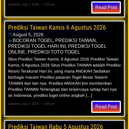
Updated: July 2, 2026 — 3:06 pm
Read Post
Prediksi Taiwan Kamis 6 Agustus 2026
August 5, 2026
BOCORAN TOGEL
,
PREDIKSI TAIWAN
,
PREDIKSI TOGEL HARI INI
,
PREDIKSI TOGEL
ONLINE
,
PREDIKSI TOTO TOGEL
Situs Prediksi Taiwan Kamis, 6 Agustus 2026 Prediksi Taiwan
Kamis, 6 Agustus 2026 Situs Prediksi TAIWAN adalah Prediksi
Resmi Terakurat Hari ini, yang mana ANGKAH Sediakan
berbagai macam Prediksi pasaran Togel Besar Seperti
TAIWAN dan lain nya. Prediksi ANGKAH kini memberikan
Prediksi TAIWAN Terlengkap dan terpercaya setiap hari nya
se Indonesia, prediksi togel online angkah […]
Updated: July 2, 2026 — 3:05 pm
Read Post
Prediksi Taiwan Rabu 5 Agustus 2026