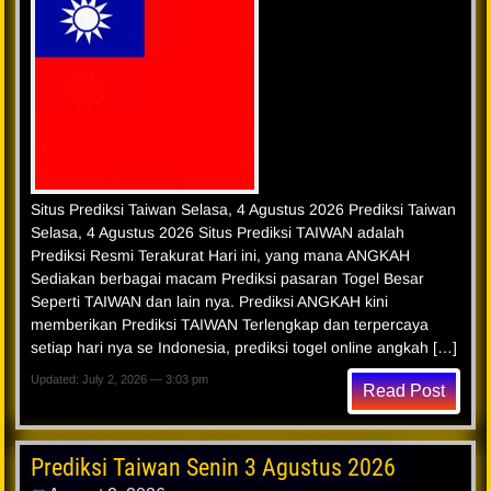
Situs Prediksi Taiwan Selasa, 4 Agustus 2026 Prediksi Taiwan
Selasa, 4 Agustus 2026 Situs Prediksi TAIWAN adalah
Prediksi Resmi Terakurat Hari ini, yang mana ANGKAH
Sediakan berbagai macam Prediksi pasaran Togel Besar
Seperti TAIWAN dan lain nya. Prediksi ANGKAH kini
memberikan Prediksi TAIWAN Terlengkap dan terpercaya
setiap hari nya se Indonesia, prediksi togel online angkah […]
Updated: July 2, 2026 — 3:03 pm
Read Post
Prediksi Taiwan Senin 3 Agustus 2026