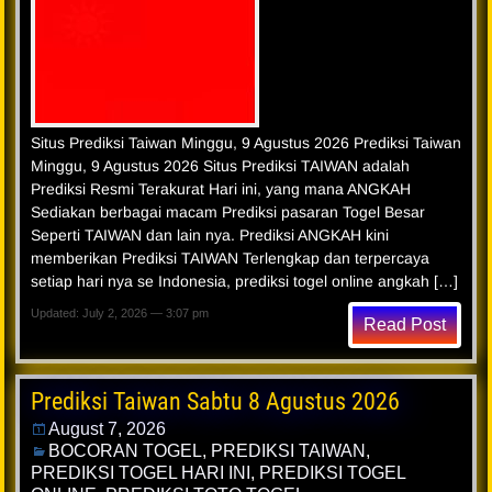
Situs Prediksi Taiwan Minggu, 9 Agustus 2026 Prediksi Taiwan
Minggu, 9 Agustus 2026 Situs Prediksi TAIWAN adalah
Prediksi Resmi Terakurat Hari ini, yang mana ANGKAH
Sediakan berbagai macam Prediksi pasaran Togel Besar
Seperti TAIWAN dan lain nya. Prediksi ANGKAH kini
memberikan Prediksi TAIWAN Terlengkap dan terpercaya
setiap hari nya se Indonesia, prediksi togel online angkah […]
Updated: July 2, 2026 — 3:07 pm
Read Post
Prediksi Taiwan Sabtu 8 Agustus 2026
August 7, 2026
BOCORAN TOGEL
,
PREDIKSI TAIWAN
,
PREDIKSI TOGEL HARI INI
,
PREDIKSI TOGEL