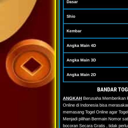
Dasar
Shio
Kembar
Angka Main 4D
Angka Main 3D
Angka Main 2D
BANDAR TOG
ANGKAH
Berusaha Memberikan Pr
Online di Indonesia bisa merasa
memasang Togel Online agar Togel 
Menjadi pilihan Bermain Nomor sat
bocoran Secara Gratis , tidak perl