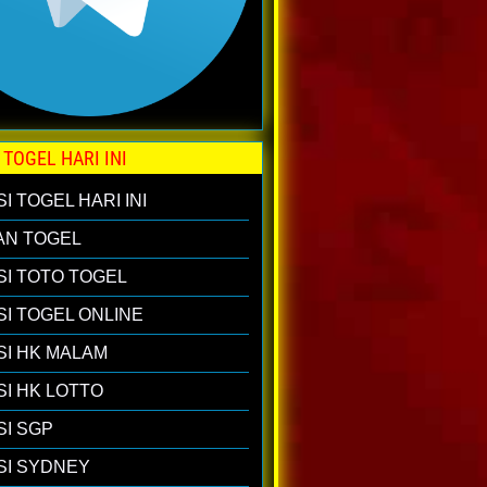
 TOGEL HARI INI
I TOGEL HARI INI
N TOGEL
SI TOTO TOGEL
SI TOGEL ONLINE
SI HK MALAM
SI HK LOTTO
SI SGP
SI SYDNEY