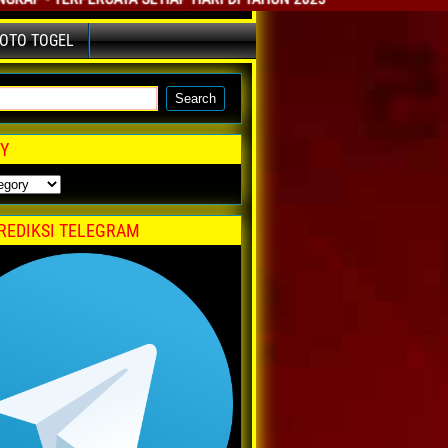
TOTO TOGEL
Y
REDIKSI TELEGRAM