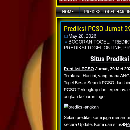
HOME
PREDIKSI TOGEL HARI IN
Prediksi PCSO Jumat 2
May 28, 2026
BOCORAN TOGEL
,
PREDIK
PREDIKSI TOGEL ONLINE
,
PR
Situs Prediks
Prediksi PCSO
Jumat, 29 Mei 20
Terakurat Hari ini, yang mana A
Togel Besar Seperti PCSO dan lai
PCSO Terlengkap dan terpercaya set
angkah keluaran togel.
Selain prediksi kami juga menampil
secara Update. Kami dari situs�
P