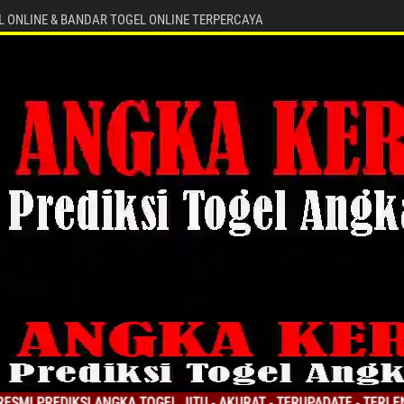
L ONLINE & BANDAR TOGEL ONLINE TERPERCAYA
REDIKSI ANGKA TOGEL JITU - AKURAT - TERUPADATE - TERLENGKAP 