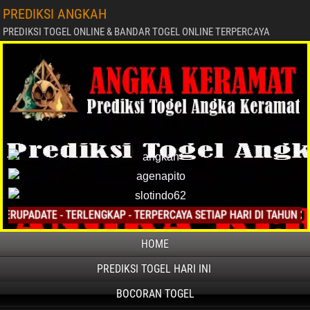
PREDIKSI ANGKAH
PREDIKSI TOGEL ONLINE & BANDAR TOGEL ONLINE TERPERCAYA
UPADATE - TERLENGKAP - TERPERCAYA SETIAP HARI DI TAHUN 2025
HOME
PREDIKSI TOGEL HARI INI
BOCORAN TOGEL