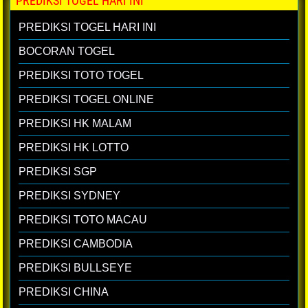
PREDIKSI TOGEL HARI INI
PREDIKSI TOGEL HARI INI
BOCORAN TOGEL
PREDIKSI TOTO TOGEL
PREDIKSI TOGEL ONLINE
PREDIKSI HK MALAM
PREDIKSI HK LOTTO
PREDIKSI SGP
PREDIKSI SYDNEY
PREDIKSI TOTO MACAU
PREDIKSI CAMBODIA
PREDIKSI BULLSEYE
PREDIKSI CHINA