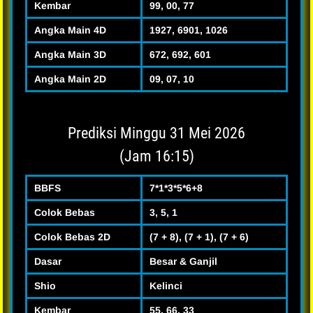
Kembar
99, 00, 77
Angka Main 4D
1927, 6901, 1026
Angka Main 3D
672, 692, 601
Angka Main 2D
09, 07, 10
Prediksi Minggu 31 Mei 2026
(Jam 16:15)
BBFS
7*1*3*5*6+8
Colok Bebas
3, 5, 1
Colok Bebas 2D
(7 + 8), (7 + 1), (7 + 6)
Dasar
Besar & Ganjil
Shio
Kelinci
Kembar
55, 66, 33