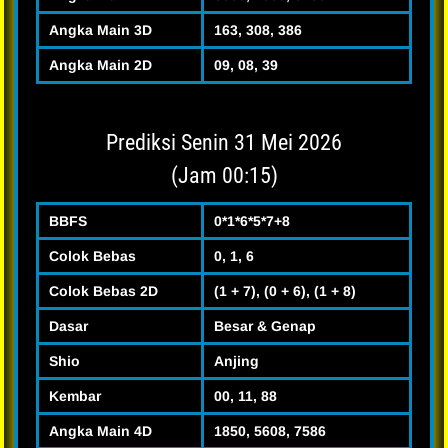
Angka Main 3D
163, 308, 386
Angka Main 2D
09, 08, 39
Prediksi Senin 31 Mei 2026
(Jam 00:15)
BBFS
0*1*6*5*7+8
Colok Bebas
0, 1, 6
Colok Bebas 2D
(1 + 7), (0 + 6), (1 + 8)
Dasar
Besar & Genap
Shio
Anjing
Kembar
00, 11, 88
Angka Main 4D
1850, 5608, 7586