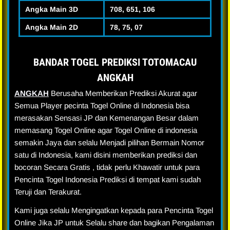
Angka Main 3D
708, 651, 106
Angka Main 2D
78, 75, 07
BANDAR TOGEL PREDIKSI TOTOMACAU
ANGKAH
ANGKAH
Berusaha Memberikan Prediksi Akurat agar
Semua Player pecinta Togel Online di Indonesia bisa
merasakan Sensasi JP dan Kemenangan Besar dalam
memasang Togel Online agar Togel Online di indonesia
semakin Jaya dan selalu Menjadi pilihan Bermain Nomor
satu di Indonesia, kami disini memberikan prediksi dan
bocoran Secara Gratis , tidak perlu Khawatir untuk para
Pencinta Togel Indonesia Prediksi di tempat kami sudah
Teruji dan Terakurat.
Kami juga selalu Mengingatkan kepada para Pencinta Togel
Online Jika JP untuk Selalu share dan bagikan Pengalaman