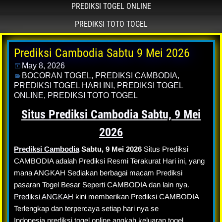
PREDIKSI TOGEL ONLINE
PREDIKSI TOTO TOGEL
Prediksi Cambodia Sabtu 9 Mei 2026
May 8, 2026
BOCORAN TOGEL
,
PREDIKSI CAMBODIA
,
PREDIKSI TOGEL HARI INI
,
PREDIKSI TOGEL
ONLINE
,
PREDIKSI TOTO TOGEL
Situs Prediksi Cambodia Sabtu, 9 Mei
2026
Prediksi Cambodia
Sabtu, 9 Mei 2026
Situs Prediksi
CAMBODIA adalah Prediksi Resmi Terakurat Hari ini, yang
mana ANGKAH Sediakan berbagai macam Prediksi
pasaran Togel Besar Seperti CAMBODIA dan lain nya.
Prediksi ANGKAH
kini memberikan Prediksi CAMBODIA
Terlengkap dan terpercaya setiap hari nya se
Indonesia,prediksi togel online angkah keluaran togel.