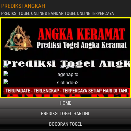
PREDIKSI ANGKAH
PREDIKSI TOGEL ONLINE & BANDAR TOGEL ONLINE TERPERCAYA
TERUPADATE - TERLENGKAP - TERPERCAYA SETIAP HARI DI TAHUN 20
HOME
PREDIKSI TOGEL HARI INI
BOCORAN TOGEL