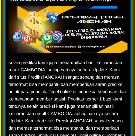
selain prediksi kami juga menampilkan hasil keluaran dan
result CAMBODIA. setiap hari nya secara Update. Kami
dari situs Prediksi ANGKAH sangat senang dan merasa
terhormat bisa membantu dan memberikan saran prediksi
untuk para pencinta Togel online di Indonesia kepuasan dan
kemenangan member adalah Prioritas nomer 1 bagi kami
tentunya.selain prediksi kami juga menampilkan hasil
keluaran dan result CAMBODIA. setiap hari nya secara
Update. Kami dari situs Prediksi ANGKAH sangat senang
dan merasa terhormat bisa membantu dan memberikan
saran prediksi untuk para pencinta Togel online di Indonesia