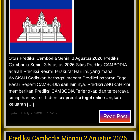
Situs Prediksi Cambodia Senin, 3 Agustus 2026 Prediksi
Cambodia Senin, 3 Agustus 2026 Situs Prediksi CAMBODIA
adalah Prediksi Resmi Terakurat Hari ini, yang mana
ANGKAH Sediakan berbagai macam Prediksi pasaran Togel
Besar Seperti CAMBODIA dan lain nya. Prediksi ANGKAH kini
memberikan Prediksi CAMBODIA Terlengkap dan terpercaya
setiap hari nya se Indonesia,prediksi togel online angkah
keluaran […]
Updated: July 2, 2026 — 1:52 pm
Read Post
Prediksi Cambodia Minggu 2 Agustus 2026