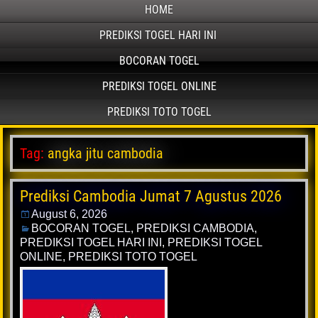
HOME
PREDIKSI TOGEL HARI INI
BOCORAN TOGEL
PREDIKSI TOGEL ONLINE
PREDIKSI TOTO TOGEL
Tag:
angka jitu cambodia
Prediksi Cambodia Jumat 7 Agustus 2026
August 6, 2026
BOCORAN TOGEL
,
PREDIKSI CAMBODIA
,
PREDIKSI TOGEL HARI INI
,
PREDIKSI TOGEL
ONLINE
,
PREDIKSI TOTO TOGEL