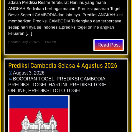
adalah Prediksi Resmi Terakurat Hari ini, yang mana
ANGKAH Sediakan berbagai macam Prediksi pasaran Togel
Besar Seperti CAMBODIA dan lain nya. Prediksi ANGKAH kini
memberikan Prediksi CAMBODIA Terlengkap dan terpercaya
setiap hari nya se Indonesia,prediksi togel online angkah
keluaran […]
Updated: July 2, 2026 — 1:53 pm
Read Post
Prediksi Cambodia Selasa 4 Agustus 2026
August 3, 2026
BOCORAN TOGEL
,
PREDIKSI CAMBODIA
,
PREDIKSI TOGEL HARI INI
,
PREDIKSI TOGEL
ONLINE
,
PREDIKSI TOTO TOGEL