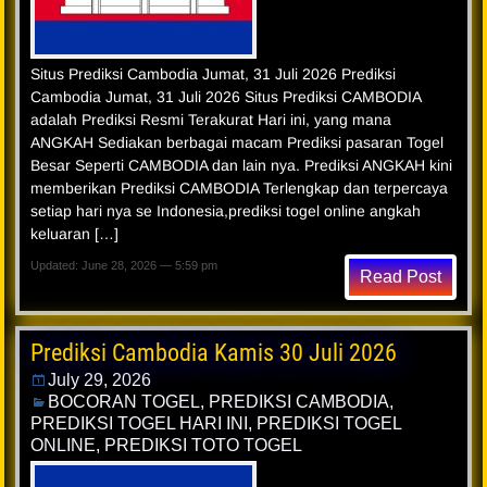
Situs Prediksi Cambodia Jumat, 31 Juli 2026 Prediksi
Cambodia Jumat, 31 Juli 2026 Situs Prediksi CAMBODIA
adalah Prediksi Resmi Terakurat Hari ini, yang mana
ANGKAH Sediakan berbagai macam Prediksi pasaran Togel
Besar Seperti CAMBODIA dan lain nya. Prediksi ANGKAH kini
memberikan Prediksi CAMBODIA Terlengkap dan terpercaya
setiap hari nya se Indonesia,prediksi togel online angkah
keluaran […]
Updated: June 28, 2026 — 5:59 pm
Read Post
Prediksi Cambodia Kamis 30 Juli 2026
July 29, 2026
BOCORAN TOGEL
,
PREDIKSI CAMBODIA
,
PREDIKSI TOGEL HARI INI
,
PREDIKSI TOGEL
ONLINE
,
PREDIKSI TOTO TOGEL