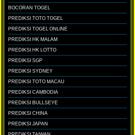
BOCORAN TOGEL
PREDIKSI TOTO TOGEL
PREDIKSI TOGEL ONLINE
PREDIKSI HK MALAM
PREDIKSI HK LOTTO
PREDIKSI SGP
PREDIKSI SYDNEY
PREDIKSI TOTO MACAU
PREDIKSI CAMBODIA
PREDIKSI BULLSEYE
PREDIKSI CHINA
PREDIKSI JAPAN
PREDIKSI TAIWAN