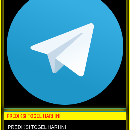
PREDIKSI TOGEL HARI INI
PREDIKSI TOGEL HARI INI