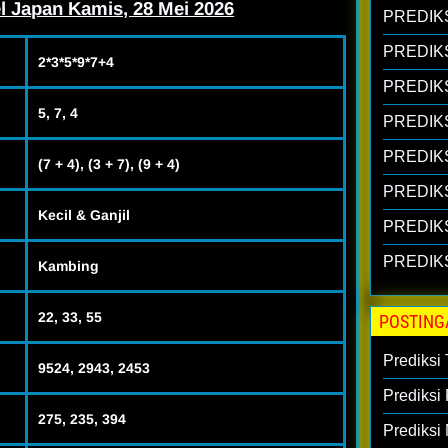
el Japan Kamis, 28 Mei 2026
PREDIK
PREDIK
2*3*5*9*7+4
PREDIK
5, 7, 4
PREDIK
PREDIK
(7 + 4), (3 + 7), (9 + 4)
PREDIK
Kecil & Ganjil
PREDIK
PREDIK
Kambing
22, 33, 55
POSTING
Prediksi
9524, 2943, 2453
Prediksi
275, 235, 394
Prediksi