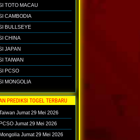
SI TOTO MACAU
SI CAMBODIA
SI BULLSEYE
SI CHINA
SI JAPAN
SI TAIWAN
SI PCSO
SI MONGOLIA
AN PREDIKSI TOGEL TERBARU
 Taiwan Jumat 29 Mei 2026
 PCSO Jumat 29 Mei 2026
 Mongolia Jumat 29 Mei 2026