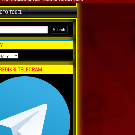
TOTO TOGEL
Y
REDIKSI TELEGRAM