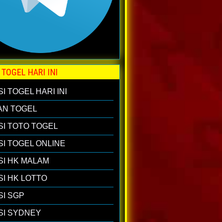
 TOGEL HARI INI
I TOGEL HARI INI
N TOGEL
SI TOTO TOGEL
SI TOGEL ONLINE
SI HK MALAM
SI HK LOTTO
SI SGP
SI SYDNEY