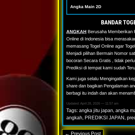
Angka Main 2D
BANDAR TOGE
ANGKAH
Berusaha Memberikan Pr
Online di Indonesia bisa merasa
memasang Togel Online agar Togel 
Menjadi pilihan Bermain Nomor sat
bocoran Secara Gratis , tidak perl
Prediksi di tempat kami sudah Teruj
Kami juga selalu Mengingatkan kep
share dan bagikan Pengalaman an
berbagi itu indah dan akan menamb
Updated: April 28, 2026 — 11:57 am
Tags:
angka jitu japan
,
angka ma
angkah
,
PREDIKSI JAPAN
,
pre
← Previous Post