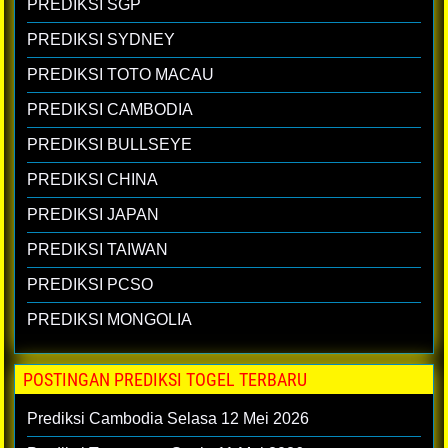
PREDIKSI SGP
PREDIKSI SYDNEY
PREDIKSI TOTO MACAU
PREDIKSI CAMBODIA
PREDIKSI BULLSEYE
PREDIKSI CHINA
PREDIKSI JAPAN
PREDIKSI TAIWAN
PREDIKSI PCSO
PREDIKSI MONGOLIA
POSTINGAN PREDIKSI TOGEL TERBARU
Prediksi Cambodia Selasa 12 Mei 2026