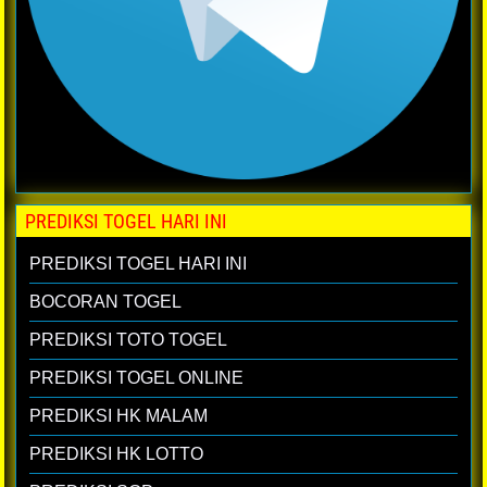
PREDIKSI TOGEL HARI INI
PREDIKSI TOGEL HARI INI
BOCORAN TOGEL
PREDIKSI TOTO TOGEL
PREDIKSI TOGEL ONLINE
PREDIKSI HK MALAM
PREDIKSI HK LOTTO