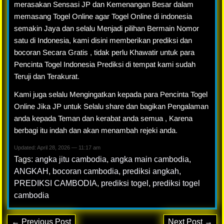
merasakan Sensasi JP dan Kemenangan Besar dalam
memasang Togel Online agar Togel Online di indonesia
semakin Jaya dan selalu Menjadi pilihan Bermain Nomor
satu di Indonesia, kami disini memberikan prediksi dan
bocoran Secara Gratis , tidak perlu Khawatir untuk para
Pencinta Togel Indonesia Prediksi di tempat kami sudah
Teruji dan Terakurat.
Kami juga selalu Mengingatkan kepada para Pencinta Togel
Online Jika JP untuk Selalu share dan bagikan Pengalaman
anda kepada Teman dan kerabat anda semua , Karena
berbagi itu indah dan akan menambah rejeki anda.
Updated: April 28, 2026 — 11:17 am
Tags:
angka jitu cambodia
,
angka main cambodia
,
ANGKAH
,
bocoran cambodia
,
prediksi angkah
,
PREDIKSI CAMBODIA
,
prediksi togel
,
prediksi togel
cambodia
← Previous Post
Next Post →