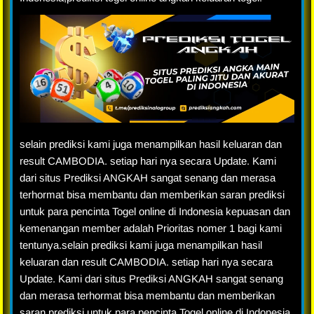
selain prediksi kami juga menampilkan hasil keluaran dan
result CAMBODIA. setiap hari nya secara Update. Kami
dari situs Prediksi ANGKAH sangat senang dan merasa
terhormat bisa membantu dan memberikan saran prediksi
untuk para pencinta Togel online di Indonesia kepuasan dan
kemenangan member adalah Prioritas nomer 1 bagi kami
tentunya.selain prediksi kami juga menampilkan hasil
keluaran dan result CAMBODIA. setiap hari nya secara
Update. Kami dari situs Prediksi ANGKAH sangat senang
dan merasa terhormat bisa membantu dan memberikan
saran prediksi untuk para pencinta Togel online di Indonesia