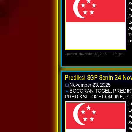
S
P
S
B
A
T
p
Updated: November 18, 2025 — 3:59 pm
Prediksi SGP Senin 24 N
November 23, 2025
BOCORAN TOGEL
,
PREDIK
PREDIKSI TOGEL ONLINE
,
PR
S
S
P
S
B