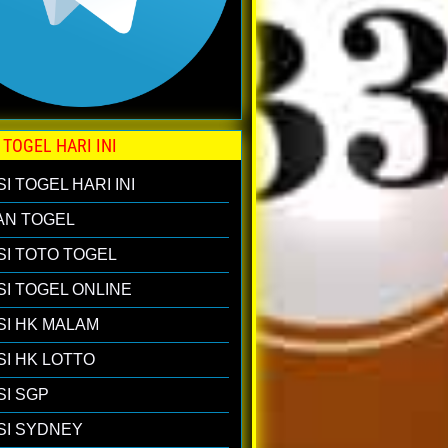
 TOGEL HARI INI
I TOGEL HARI INI
N TOGEL
SI TOTO TOGEL
SI TOGEL ONLINE
SI HK MALAM
SI HK LOTTO
SI SGP
SI SYDNEY