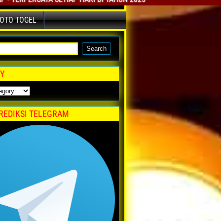
TOTO TOGEL
Y
REDIKSI TELEGRAM