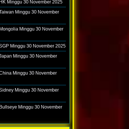
 HK Minggu 30 November 2025
 Taiwan Minggu 30 November
 Mongolia Minggu 30 November
i SGP Minggu 30 November 2025
 Japan Minggu 30 November
 China Minggu 30 November
 Sidney Minggu 30 November
 Bullseye Minggu 30 November