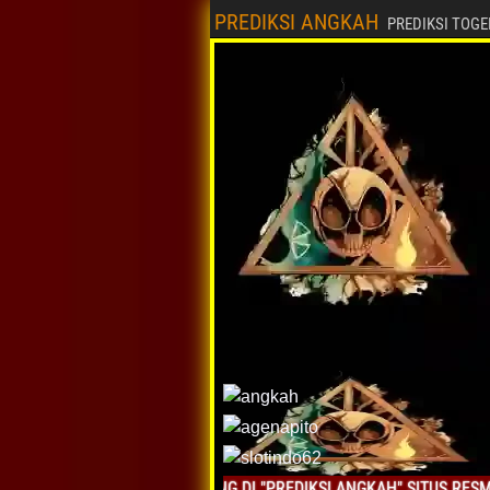
PREDIKSI ANGKAH
PREDIKSI TOGE
SELAMAT DATANG DI "PREDIKSI ANGKAH" SITUS RESMI PREDIKSI A