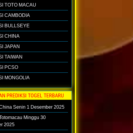
SI TOTO MACAU
SI CAMBODIA
SI BULLSEYE
SI CHINA
SI JAPAN
SI TAIWAN
SI PCSO
SI MONGOLIA
AN PREDIKSI TOGEL TERBARU
 China Senin 1 Desember 2025
 Totomacau Minggu 30
r 2025