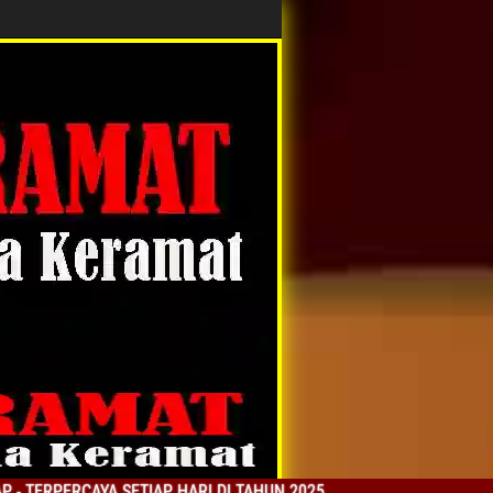
AYA SETIAP HARI DI TAHUN 2025